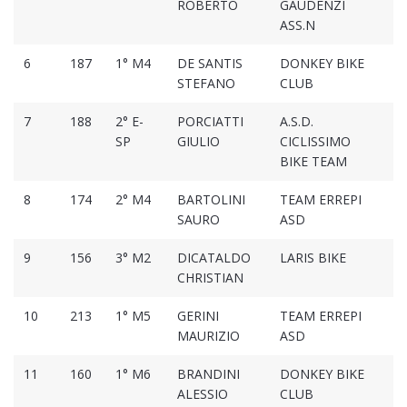
ROBERTO
GAUDENZI
ASS.N
6
187
1° M4
DE SANTIS
DONKEY BIKE
01
STEFANO
CLUB
7
188
2° E-
PORCIATTI
A.S.D.
01
SP
GIULIO
CICLISSIMO
BIKE TEAM
8
174
2° M4
BARTOLINI
TEAM ERREPI
01
SAURO
ASD
9
156
3° M2
DICATALDO
LARIS BIKE
01
CHRISTIAN
10
213
1° M5
GERINI
TEAM ERREPI
01
MAURIZIO
ASD
11
160
1° M6
BRANDINI
DONKEY BIKE
01
ALESSIO
CLUB