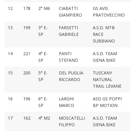
12
178
2° M6
CIABATTI
GS AVIS
01
GIAMPIERO
PRATOVECCHIO
13
199
3° E-
FARSETTI
A.S.D. MTB
01
SP
GABRIELE
RACE
SUBBIANO
14
221
4° E-
PANTI
A.S.D. TEAM
01
SP
STEFANO
SIENA BIKE
15
200
5° E-
DEL PUGLIA
TUSCANY
01
SP
RICCARDO
NATURAL
TRAIL LEVANE
16
196
6° E-
LARGHI
ASD GS POPPI
01
SP
MARCO
BP MOTION
17
162
4° M2
MOSCATELLI
A.S.D. TEAM
01
FILIPPO
SIENA BIKE