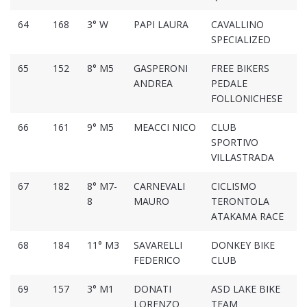
64
168
3° W
PAPI LAURA
CAVALLINO
02
SPECIALIZED
65
152
8° M5
GASPERONI
FREE BIKERS
02
ANDREA
PEDALE
FOLLONICHESE
66
161
9° M5
MEACCI NICO
CLUB
01
SPORTIVO
VILLASTRADA
67
182
8° M7-
CARNEVALI
CICLISMO
01
8
MAURO
TERONTOLA
ATAKAMA RACE
68
184
11° M3
SAVARELLI
DONKEY BIKE
01
FEDERICO
CLUB
69
157
3° M1
DONATI
ASD LAKE BIKE
01
LORENZO
TEAM