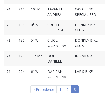
70
216
10° M5
TAVANTI
CAVALLINO
01
ANDREA
SPECIALIZED
71
193
4° W
CRESTI
DONKEY BIKE
01
ROBERTA
CLUB
72
186
5° W
CIUOLI
DONKEY BIKE
01
VALENTINA
CLUB
73
179
11° M5
DOLFI
INDIVIDUALE
01
DANIELE
74
224
6° W
DAPIRAN
LARIS BIKE
01
VALENTINA
« Precedente
1
2
3