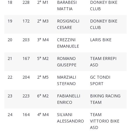
18
228
2° M1
BARABESI
DONKEY BIKE
01
MATTIA
CLUB
19
172
2° M3
ROSIGNOLI
DONKEY BIKE
01
CESARE
CLUB
20
203
3° M4
CREZZINI
LARIS BIKE
01
EMANUELE
21
167
5° M2
ROMANO
TEAM ERREPI
01
GIUSEPPE
ASD
22
204
2° M5
MARZIALI
GC TONDI
01
STEFANO
SPORT
23
223
6° M2
FABIANELLI
BIKING RACING
01
ENRICO
TEAM
24
164
4° M4
SILVANI
TEAM
01
ALESSANDRO
VITTORIO BIKE
ASD