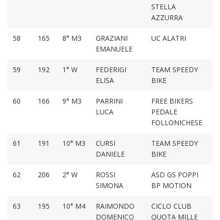
STELLA
AZZURRA
58
165
8° M3
GRAZIANI
UC ALATRI
01
EMANUELE
59
192
1° W
FEDERIGI
TEAM SPEEDY
01
ELISA
BIKE
60
166
9° M3
PARRINI
FREE BIKERS
01
LUCA
PEDALE
FOLLONICHESE
61
191
10° M3
CURSI
TEAM SPEEDY
02
DANIELE
BIKE
62
206
2° W
ROSSI
ASD GS POPPI
02
SIMONA
BP MOTION
63
195
10° M4
RAIMONDO
CICLO CLUB
02
DOMENICO
QUOTA MILLE