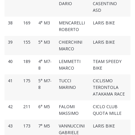
DARIO
CASENTINO
ASD
38
169
4° M3
MENCARELLI
LARIS BIKE
01
ROBERTO
39
155
5° M3
CHIERCHINI
LARIS BIKE
01
MARCO
40
189
4° M7-
LEMMETTI
TEAM SPEEDY
01
8
MARCO
BIKE
41
175
5° M7-
TUCCI
CICLISMO
01
8
MARINO
TERONTOLA
ATAKAMA RACE
42
211
6° M5
FALOMI
CICLO CLUB
01
MASSIMO
QUOTA MILLE
43
173
7° M5
VANNUCCINI
LARIS BIKE
01
GABRIELE