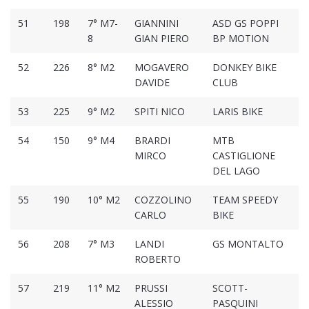
51
198
7° M7-
GIANNINI
ASD GS POPPI
01
8
GIAN PIERO
BP MOTION
52
226
8° M2
MOGAVERO
DONKEY BIKE
01
DAVIDE
CLUB
53
225
9° M2
SPITI NICO
LARIS BIKE
01
54
150
9° M4
BRARDI
MTB
01
MIRCO
CASTIGLIONE
DEL LAGO
55
190
10° M2
COZZOLINO
TEAM SPEEDY
01
CARLO
BIKE
56
208
7° M3
LANDI
GS MONTALTO
01
ROBERTO
57
219
11° M2
PRUSSI
SCOTT-
01
ALESSIO
PASQUINI