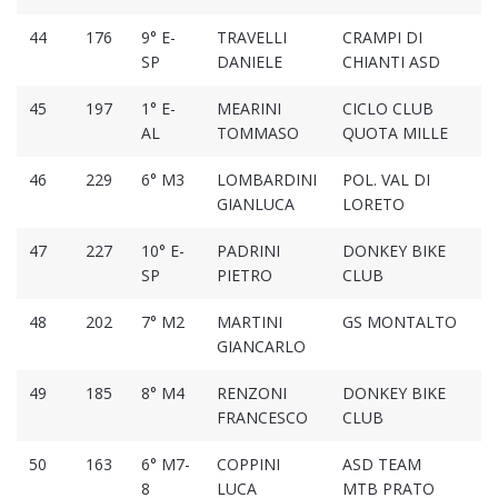
44
176
9° E-
TRAVELLI
CRAMPI DI
01
SP
DANIELE
CHIANTI ASD
45
197
1° E-
MEARINI
CICLO CLUB
01
AL
TOMMASO
QUOTA MILLE
46
229
6° M3
LOMBARDINI
POL. VAL DI
01
GIANLUCA
LORETO
47
227
10° E-
PADRINI
DONKEY BIKE
01
SP
PIETRO
CLUB
48
202
7° M2
MARTINI
GS MONTALTO
01
GIANCARLO
49
185
8° M4
RENZONI
DONKEY BIKE
01
FRANCESCO
CLUB
50
163
6° M7-
COPPINI
ASD TEAM
01
8
LUCA
MTB PRATO