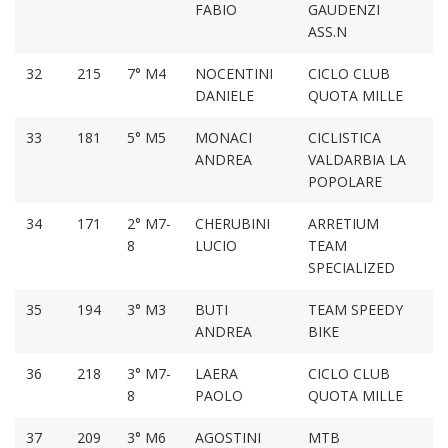
FABIO
GAUDENZI
ASS.N
32
215
7° M4
NOCENTINI
CICLO CLUB
01
DANIELE
QUOTA MILLE
33
181
5° M5
MONACI
CICLISTICA
01
ANDREA
VALDARBIA LA
POPOLARE
34
171
2° M7-
CHERUBINI
ARRETIUM
01
8
LUCIO
TEAM
SPECIALIZED
35
194
3° M3
BUTI
TEAM SPEEDY
01
ANDREA
BIKE
36
218
3° M7-
LAERA
CICLO CLUB
01
8
PAOLO
QUOTA MILLE
37
209
3° M6
AGOSTINI
MTB
01