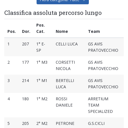
Classifica assoluta percorso lungo
Pos.
Pos.
Dor.
Cat.
Nome
Team
T
1
207
1° E-
CELLI LUCA
GS AVIS
01
SP
PRATOVECCHIO
2
177
1° M3
CORSETTI
GS AVIS
01
NICOLA
PRATOVECCHIO
3
214
1° M1
BERTELLI
GS AVIS
01
LUCA
PRATOVECCHIO
4
180
1° M2
ROSSI
ARRETIUM
01
DANIELE
TEAM
SPECIALIZED
5
205
2° M2
PETRONE
G.S.CICLI
01