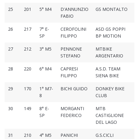
25
201
5° M4
D'ANNUNZIO
GS MONTALTO
01
FABIO
26
217
7° E-
CEROFOLINI
ASD GS POPPI
01
SP
FILIPPO
BP MOTION
27
212
3° M5
PENNONE
MTBIKE
01
STEFANO
ARGENTARIO
28
220
6° M4
CAPRESI
A.S.D. TEAM
01
FILIPPO
SIENA BIKE
29
170
1° M7-
BICHI GUIDO
DONKEY BIKE
01
8
CLUB
30
149
8° E-
MORGANTI
MTB
01
SP
FEDERICO
CASTIGLIONE
DEL LAGO
31
210
4° M5
PANICHI
G.S.CICLI
01