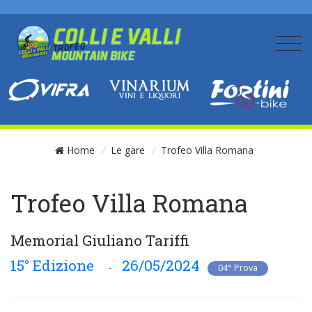
Home
/
Le gare
/
Trofeo Villa Romana
Trofeo Villa Romana
Memorial Giuliano Tariffi
15° Edizione
26/05/2024
-
04° Prova