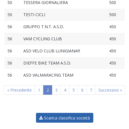
50
TESSERA GIORNALIERA
500
50
TESTI CICLI
500
56
GRUPPO T.N.T. A.S.D.
450
56
VAM CYCLING CLUB
450
56
ASD VELO CLUB LUNIGIANA!!!
450
56
DIEFFE BIKE TEAM A.S.D.
450
56
ASD VALMARACING TEAM
450
« Precedente
1
2
3
4
5
6
7
Successivo »
Scarica classifica società