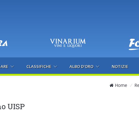
GARE
CLASSIFICHE
ALBO D'ORO
NOTIZIE
Home
/
R
mo UISP