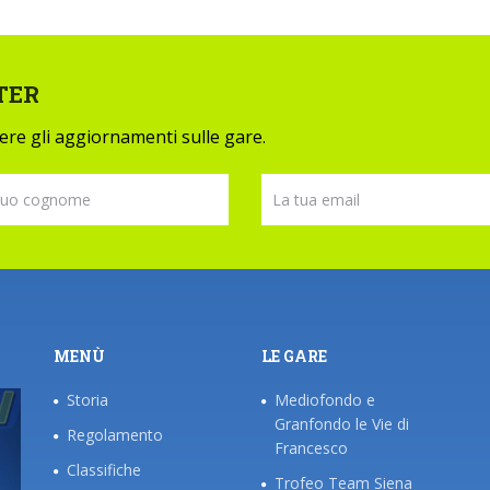
TER
evere gli aggiornamenti sulle gare.
MENÙ
LE GARE
Storia
Mediofondo e
Granfondo le Vie di
Regolamento
Francesco
Classifiche
Trofeo Team Siena