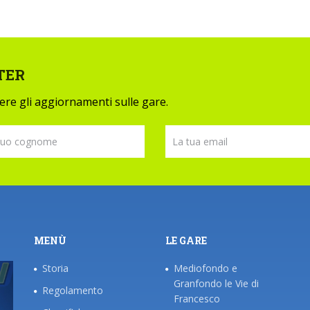
TER
evere gli aggiornamenti sulle gare.
MENÙ
LE GARE
Storia
Mediofondo e
Granfondo le Vie di
Regolamento
Francesco