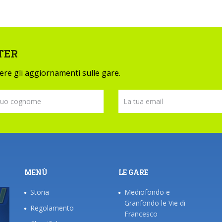
TER
evere gli aggiornamenti sulle gare.
MENÙ
LE GARE
Storia
Mediofondo e
Granfondo le Vie di
Regolamento
Francesco