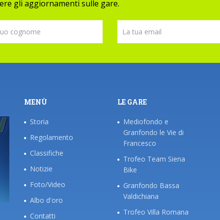
evere gli aggiornamenti sulle gare.
MENÙ
LE GARE
Storia
Mediofondo e
Granfondo le Vie di
Regolamento
Francesco
Classifiche
Trofeo Team Siena
Notizie
Bike
Foto/Video
Granfondo Bassa
Valdichiana
Albo d'oro
Trofeo Villa Romana
Contatti