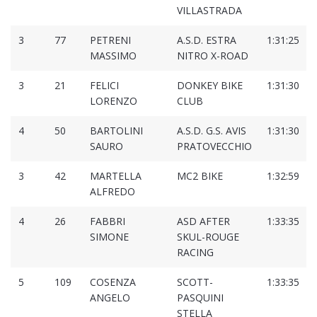
VILLASTRADA
3
77
PETRENI
A.S.D. ESTRA
1:31:25
MASSIMO
NITRO X-ROAD
3
21
FELICI
DONKEY BIKE
1:31:30
LORENZO
CLUB
4
50
BARTOLINI
A.S.D. G.S. AVIS
1:31:30
SAURO
PRATOVECCHIO
3
42
MARTELLA
MC2 BIKE
1:32:59
ALFREDO
4
26
FABBRI
ASD AFTER
1:33:35
SIMONE
SKUL-ROUGE
RACING
5
109
COSENZA
SCOTT-
1:33:35
ANGELO
PASQUINI
STELLA