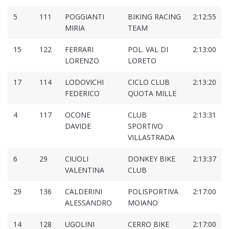
5
111
POGGIANTI
BIKING RACING
2:12:55
MIRIA
TEAM
15
122
FERRARI
POL. VAL DI
2:13:00
LORENZO
LORETO
17
114
LODOVICHI
CICLO CLUB
2:13:20
FEDERICO
QUOTA MILLE
4
117
OCONE
CLUB
2:13:31
DAVIDE
SPORTIVO
VILLASTRADA
6
29
CIUOLI
DONKEY BIKE
2:13:37
VALENTINA
CLUB
29
136
CALDERINI
POLISPORTIVA
2:17:00
ALESSANDRO
MOIANO
14
128
UGOLINI
CERRO BIKE
2:17:00