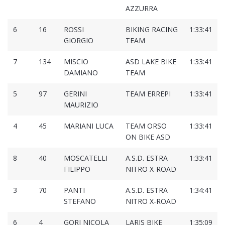
AZZURRA
6
16
ROSSI
BIKING RACING
1:33:41
GIORGIO
TEAM
7
134
MISCIO
ASD LAKE BIKE
1:33:41
DAMIANO
TEAM
5
97
GERINI
TEAM ERREPI
1:33:41
MAURIZIO
4
45
MARIANI LUCA
TEAM ORSO
1:33:41
ON BIKE ASD
8
40
MOSCATELLI
A.S.D. ESTRA
1:33:41
FILIPPO
NITRO X-ROAD
3
70
PANTI
A.S.D. ESTRA
1:34:41
STEFANO
NITRO X-ROAD
6
4
GORI NICOLA
LARIS BIKE
1:35:09