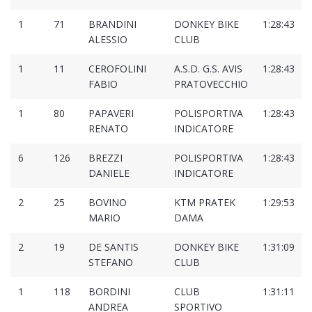
1
71
BRANDINI
DONKEY BIKE
1:28:43
ALESSIO
CLUB
1
11
CEROFOLINI
A.S.D. G.S. AVIS
1:28:43
FABIO
PRATOVECCHIO
1
80
PAPAVERI
POLISPORTIVA
1:28:43
RENATO
INDICATORE
6
126
BREZZI
POLISPORTIVA
1:28:43
DANIELE
INDICATORE
2
25
BOVINO
KTM PRATEK
1:29:53
MARIO
DAMA
2
19
DE SANTIS
DONKEY BIKE
1:31:09
STEFANO
CLUB
1
118
BORDINI
CLUB
1:31:11
ANDREA
SPORTIVO