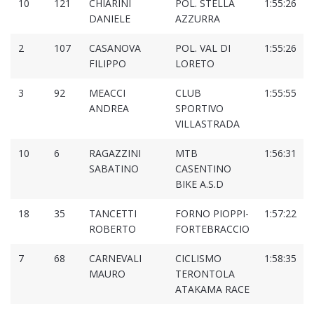
10
121
CHIARINI
POL. STELLA
1:55:26
DANIELE
AZZURRA
2
107
CASANOVA
POL. VAL DI
1:55:26
FILIPPO
LORETO
3
92
MEACCI
CLUB
1:55:55
ANDREA
SPORTIVO
VILLASTRADA
10
6
RAGAZZINI
MTB
1:56:31
SABATINO
CASENTINO
BIKE A.S.D
18
35
TANCETTI
FORNO PIOPPI-
1:57:22
ROBERTO
FORTEBRACCIO
7
68
CARNEVALI
CICLISMO
1:58:35
MAURO
TERONTOLA
ATAKAMA RACE