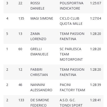
3
22
ROSSI
POLISPORTIVA
1:25:07
DANIELE
INDICATORE
4
135
MAGI SIMONE
CICLO CLUB
1:27:04
QUOTA MILLE
5
13
ZAMA
TEAM PASSION
1:28:20
LORENZO
FAENTINA
1
60
GRELLI
SC PARLESCA
1:28:20
EMANUELE
TEAM
MOTORPOINT
2
12
FABBRI
TEAM PASSION
1:28:20
CHRISTIAN
FAENTINA
2
46
NANNINI
PACINI
1:28:39
ALESSANDRO
FACTORY TEAM
2
133
DE SIMONE
A.S.D. G.C.
1:28:41
FEDERICO
TONDI SPORT