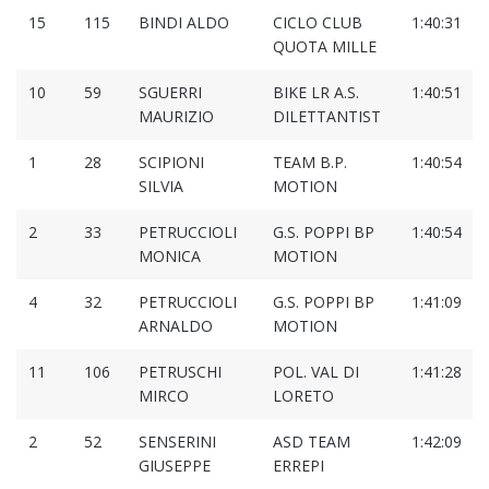
15
115
BINDI ALDO
CICLO CLUB
1:40:31
QUOTA MILLE
10
59
SGUERRI
BIKE LR A.S.
1:40:51
MAURIZIO
DILETTANTIST
1
28
SCIPIONI
TEAM B.P.
1:40:54
SILVIA
MOTION
2
33
PETRUCCIOLI
G.S. POPPI BP
1:40:54
MONICA
MOTION
4
32
PETRUCCIOLI
G.S. POPPI BP
1:41:09
ARNALDO
MOTION
11
106
PETRUSCHI
POL. VAL DI
1:41:28
MIRCO
LORETO
2
52
SENSERINI
ASD TEAM
1:42:09
GIUSEPPE
ERREPI