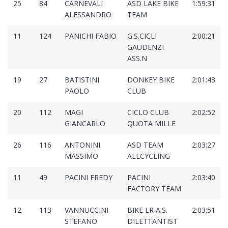
25
84
CARNEVALI
ASD LAKE BIKE
1:59:31
ALESSANDRO
TEAM
11
124
PANICHI FABIO
G.S.CICLI
2:00:21
GAUDENZI
ASS.N
19
27
BATISTINI
DONKEY BIKE
2:01:43
PAOLO
CLUB
20
112
MAGI
CICLO CLUB
2:02:52
GIANCARLO
QUOTA MILLE
26
116
ANTONINI
ASD TEAM
2:03:27
MASSIMO
ALLCYCLING
11
49
PACINI FREDY
PACINI
2:03:40
FACTORY TEAM
12
113
VANNUCCINI
BIKE LR A.S.
2:03:51
STEFANO
DILETTANTIST