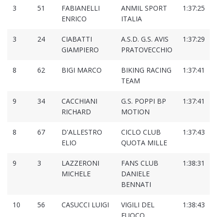
3
51
FABIANELLI
ANMIL SPORT
1:37:25
ENRICO
ITALIA
3
24
CIABATTI
A.S.D. G.S. AVIS
1:37:29
GIAMPIERO
PRATOVECCHIO
8
62
BIGI MARCO
BIKING RACING
1:37:41
TEAM
9
34
CACCHIANI
G.S. POPPI BP
1:37:41
RICHARD
MOTION
8
67
D'ALLESTRO
CICLO CLUB
1:37:43
ELIO
QUOTA MILLE
9
3
LAZZERONI
FANS CLUB
1:38:31
MICHELE
DANIELE
BENNATI
10
56
CASUCCI LUIGI
VIGILI DEL
1:38:43
FUOCO