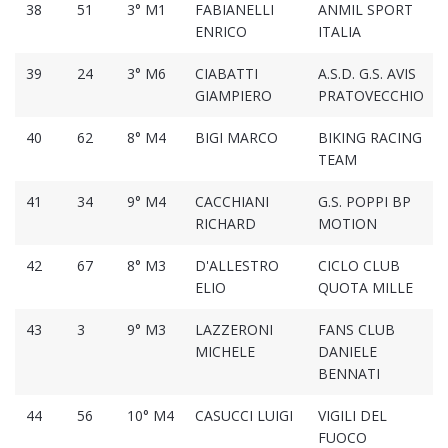
38
51
3° M1
FABIANELLI
ANMIL SPORT
ENRICO
ITALIA
39
24
3° M6
CIABATTI
A.S.D. G.S. AVIS
GIAMPIERO
PRATOVECCHIO
40
62
8° M4
BIGI MARCO
BIKING RACING
TEAM
41
34
9° M4
CACCHIANI
G.S. POPPI BP
RICHARD
MOTION
42
67
8° M3
D'ALLESTRO
CICLO CLUB
ELIO
QUOTA MILLE
43
3
9° M3
LAZZERONI
FANS CLUB
MICHELE
DANIELE
BENNATI
44
56
10° M4
CASUCCI LUIGI
VIGILI DEL
FUOCO