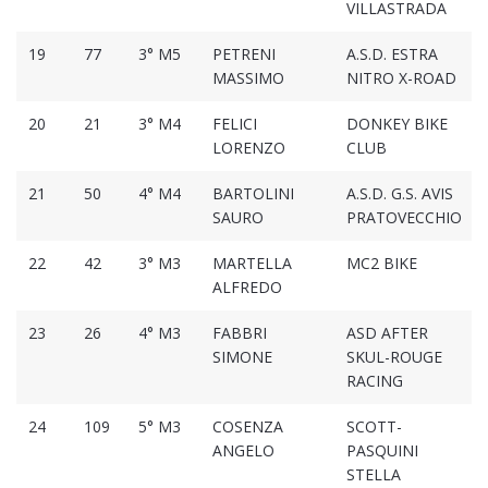
VILLASTRADA
19
77
3° M5
PETRENI
A.S.D. ESTRA
MASSIMO
NITRO X-ROAD
20
21
3° M4
FELICI
DONKEY BIKE
LORENZO
CLUB
21
50
4° M4
BARTOLINI
A.S.D. G.S. AVIS
SAURO
PRATOVECCHIO
22
42
3° M3
MARTELLA
MC2 BIKE
ALFREDO
23
26
4° M3
FABBRI
ASD AFTER
SIMONE
SKUL-ROUGE
RACING
24
109
5° M3
COSENZA
SCOTT-
ANGELO
PASQUINI
STELLA