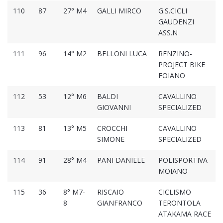
110
87
27° M4
GALLI MIRCO
G.S.CICLI
GAUDENZI
ASS.N
111
96
14° M2
BELLONI LUCA
RENZINO-
PROJECT BIKE
FOIANO
112
53
12° M6
BALDI
CAVALLINO
GIOVANNI
SPECIALIZED
113
81
13° M5
CROCCHI
CAVALLINO
SIMONE
SPECIALIZED
114
91
28° M4
PANI DANIELE
POLISPORTIVA
MOIANO
115
36
8° M7-
RISCAIO
CICLISMO
8
GIANFRANCO
TERONTOLA
ATAKAMA RACE