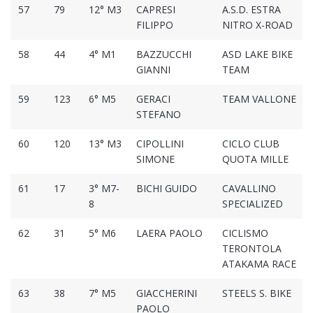
57
79
12° M3
CAPRESI
A.S.D. ESTRA
FILIPPO
NITRO X-ROAD
58
44
4° M1
BAZZUCCHI
ASD LAKE BIKE
GIANNI
TEAM
59
123
6° M5
GERACI
TEAM VALLONE
STEFANO
60
120
13° M3
CIPOLLINI
CICLO CLUB
SIMONE
QUOTA MILLE
61
17
3° M7-
BICHI GUIDO
CAVALLINO
8
SPECIALIZED
62
31
5° M6
LAERA PAOLO
CICLISMO
TERONTOLA
ATAKAMA RACE
63
38
7° M5
GIACCHERINI
STEELS S. BIKE
PAOLO