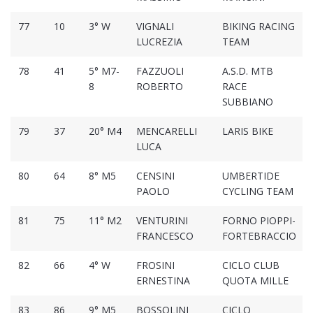
77
10
3° W
VIGNALI
BIKING RACING
LUCREZIA
TEAM
78
41
5° M7-
FAZZUOLI
A.S.D. MTB
8
ROBERTO
RACE
SUBBIANO
79
37
20° M4
MENCARELLI
LARIS BIKE
LUCA
80
64
8° M5
CENSINI
UMBERTIDE
PAOLO
CYCLING TEAM
81
75
11° M2
VENTURINI
FORNO PIOPPI-
FRANCESCO
FORTEBRACCIO
82
66
4° W
FROSINI
CICLO CLUB
ERNESTINA
QUOTA MILLE
83
86
9° M5
BOSSOLINI
CICLO