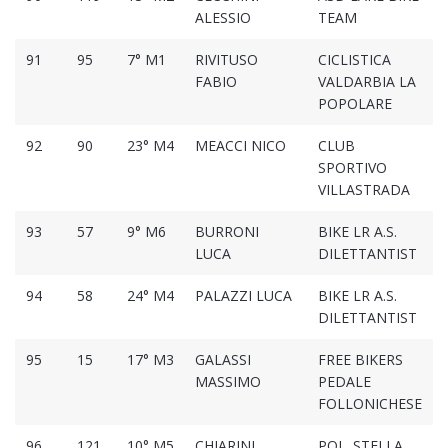
ALESSIO
TEAM
91
95
7° M1
RIVITUSO
CICLISTICA
FABIO
VALDARBIA LA
POPOLARE
92
90
23° M4
MEACCI NICO
CLUB
SPORTIVO
VILLASTRADA
93
57
9° M6
BURRONI
BIKE LR A.S.
LUCA
DILETTANTIST
94
58
24° M4
PALAZZI LUCA
BIKE LR A.S.
DILETTANTIST
95
15
17° M3
GALASSI
FREE BIKERS
MASSIMO
PEDALE
FOLLONICHESE
96
121
10° M5
CHIARINI
POL. STELLA