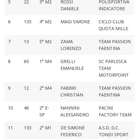
5
22
3° M2
ROSSI
POLISPORTIVA
DANIELE
INDICATORE
6
135
4° M2
MAGI SIMONE
CICLO CLUB
QUOTA MILLE
7
13
5° M2
ZAMA
TEAM PASSION
LORENZO
FAENTINA
8
60
1° M4
GRELLI
SC PARLESCA
EMANUELE
TEAM
MOTORPOINT
9
12
2° M4
FABBRI
TEAM PASSION
CHRISTIAN
FAENTINA
10
46
2° E-
NANNINI
PACINI
SP
ALESSANDRO
FACTORY TEAM
11
133
2° M1
DE SIMONE
A.S.D. G.C.
FEDERICO
TONDI SPORT