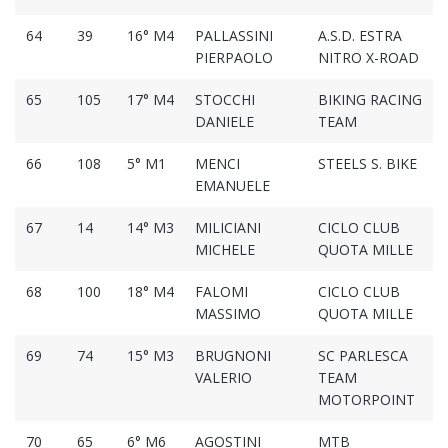
64
39
16° M4
PALLASSINI
A.S.D. ESTRA
PIERPAOLO
NITRO X-ROAD
65
105
17° M4
STOCCHI
BIKING RACING
DANIELE
TEAM
66
108
5° M1
MENCI
STEELS S. BIKE
EMANUELE
67
14
14° M3
MILICIANI
CICLO CLUB
MICHELE
QUOTA MILLE
68
100
18° M4
FALOMI
CICLO CLUB
MASSIMO
QUOTA MILLE
69
74
15° M3
BRUGNONI
SC PARLESCA
VALERIO
TEAM
MOTORPOINT
70
65
6° M6
AGOSTINI
MTB