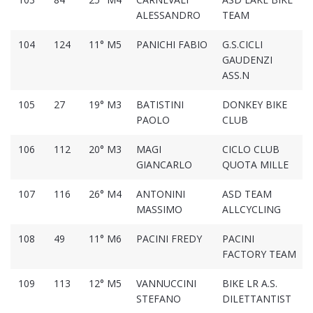
ALESSANDRO
TEAM
104
124
11° M5
PANICHI FABIO
G.S.CICLI
GAUDENZI
ASS.N
105
27
19° M3
BATISTINI
DONKEY BIKE
PAOLO
CLUB
106
112
20° M3
MAGI
CICLO CLUB
GIANCARLO
QUOTA MILLE
107
116
26° M4
ANTONINI
ASD TEAM
MASSIMO
ALLCYCLING
108
49
11° M6
PACINI FREDY
PACINI
FACTORY TEAM
109
113
12° M5
VANNUCCINI
BIKE LR A.S.
STEFANO
DILETTANTIST