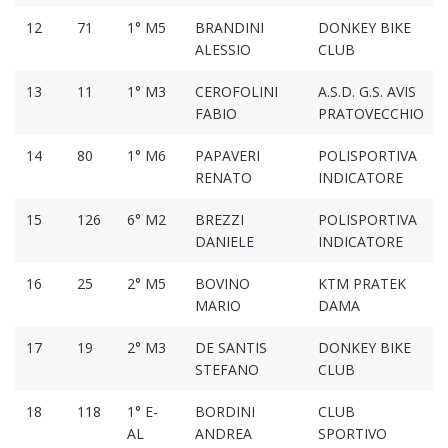
12
71
1° M5
BRANDINI
DONKEY BIKE
ALESSIO
CLUB
13
11
1° M3
CEROFOLINI
A.S.D. G.S. AVIS
FABIO
PRATOVECCHIO
14
80
1° M6
PAPAVERI
POLISPORTIVA
RENATO
INDICATORE
15
126
6° M2
BREZZI
POLISPORTIVA
DANIELE
INDICATORE
16
25
2° M5
BOVINO
KTM PRATEK
MARIO
DAMA
17
19
2° M3
DE SANTIS
DONKEY BIKE
STEFANO
CLUB
18
118
1° E-
BORDINI
CLUB
AL
ANDREA
SPORTIVO