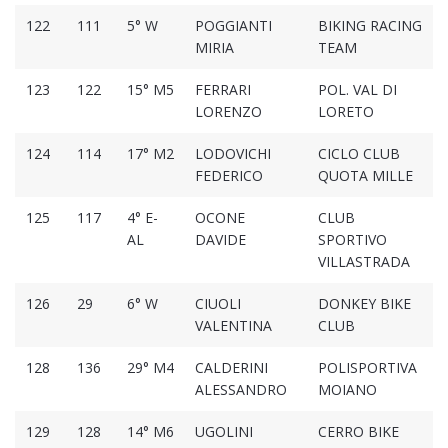
122
111
5° W
POGGIANTI
BIKING RACING
MIRIA
TEAM
123
122
15° M5
FERRARI
POL. VAL DI
LORENZO
LORETO
124
114
17° M2
LODOVICHI
CICLO CLUB
FEDERICO
QUOTA MILLE
125
117
4° E-
OCONE
CLUB
AL
DAVIDE
SPORTIVO
VILLASTRADA
126
29
6° W
CIUOLI
DONKEY BIKE
VALENTINA
CLUB
128
136
29° M4
CALDERINI
POLISPORTIVA
ALESSANDRO
MOIANO
129
128
14° M6
UGOLINI
CERRO BIKE