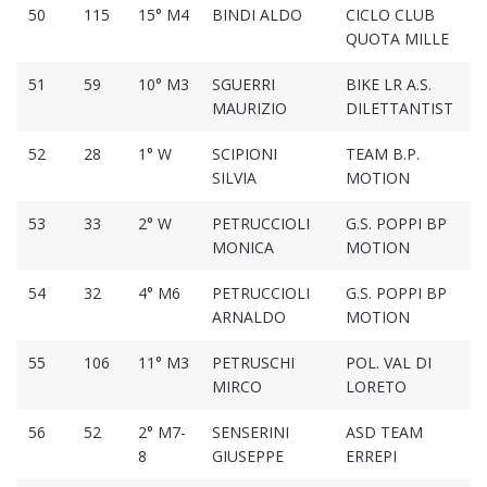
50
115
15° M4
BINDI ALDO
CICLO CLUB
QUOTA MILLE
51
59
10° M3
SGUERRI
BIKE LR A.S.
MAURIZIO
DILETTANTIST
52
28
1° W
SCIPIONI
TEAM B.P.
SILVIA
MOTION
53
33
2° W
PETRUCCIOLI
G.S. POPPI BP
MONICA
MOTION
54
32
4° M6
PETRUCCIOLI
G.S. POPPI BP
ARNALDO
MOTION
55
106
11° M3
PETRUSCHI
POL. VAL DI
MIRCO
LORETO
56
52
2° M7-
SENSERINI
ASD TEAM
8
GIUSEPPE
ERREPI