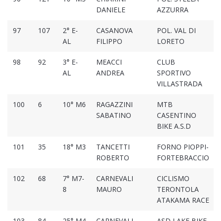
DANIELE
AZZURRA
97
107
2° E-
CASANOVA
POL. VAL DI
AL
FILIPPO
LORETO
98
92
3° E-
MEACCI
CLUB
AL
ANDREA
SPORTIVO
VILLASTRADA
100
6
10° M6
RAGAZZINI
MTB
SABATINO
CASENTINO
BIKE A.S.D
101
35
18° M3
TANCETTI
FORNO PIOPPI-
ROBERTO
FORTEBRACCIO
102
68
7° M7-
CARNEVALI
CICLISMO
8
MAURO
TERONTOLA
ATAKAMA RACE
103
84
25° M4
CARNEVALI
ASD LAKE BIKE