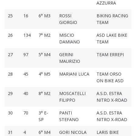
AZZURRA
25
16
6° M3
ROSSI
BIKING RACING
GIORGIO
TEAM
26
134
7° M2
MISCIO
ASD LAKE BIKE
DAMIANO
TEAM
27
97
5° M4
GERINI
TEAM ERREPI
MAURIZIO
28
45
4° M5
MARIANI LUCA
TEAM ORSO
ON BIKE ASD
29
40
8° M2
MOSCATELLI
A.S.D. ESTRA
FILIPPO
NITRO X-ROAD
30
70
3° E-
PANTI
A.S.D. ESTRA
SP
STEFANO
NITRO X-ROAD
31
4
6° M4
GORI NICOLA
LARIS BIKE