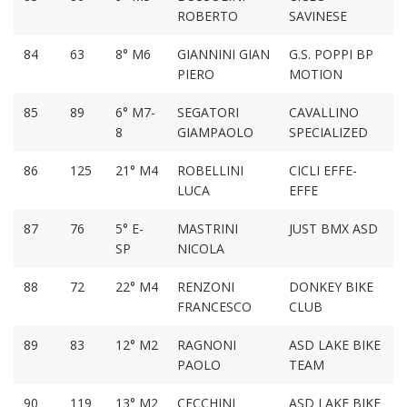
ROBERTO
SAVINESE
84
63
8° M6
GIANNINI GIAN
G.S. POPPI BP
PIERO
MOTION
85
89
6° M7-
SEGATORI
CAVALLINO
8
GIAMPAOLO
SPECIALIZED
86
125
21° M4
ROBELLINI
CICLI EFFE-
LUCA
EFFE
87
76
5° E-
MASTRINI
JUST BMX ASD
SP
NICOLA
88
72
22° M4
RENZONI
DONKEY BIKE
FRANCESCO
CLUB
89
83
12° M2
RAGNONI
ASD LAKE BIKE
PAOLO
TEAM
90
119
13° M2
CECCHINI
ASD LAKE BIKE