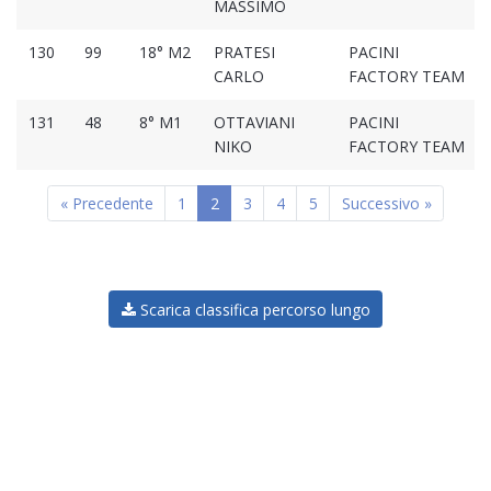
MASSIMO
130
99
18° M2
PRATESI
PACINI
CARLO
FACTORY TEAM
131
48
8° M1
OTTAVIANI
PACINI
NIKO
FACTORY TEAM
« Precedente
1
2
3
4
5
Successivo »
Scarica classifica percorso lungo