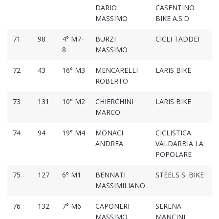
DARIO
CASENTINO
MASSIMO
BIKE A.S.D
71
98
4° M7-
BURZI
CICLI TADDEI
8
MASSIMO
72
43
16° M3
MENCARELLI
LARIS BIKE
ROBERTO
73
131
10° M2
CHIERCHINI
LARIS BIKE
MARCO
74
94
19° M4
MONACI
CICLISTICA
ANDREA
VALDARBIA LA
POPOLARE
75
127
6° M1
BENNATI
STEELS S. BIKE
MASSIMILIANO
76
132
7° M6
CAPONERI
SERENA
MASSIMO
MANCINI