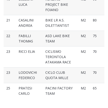
LUCA
PROJECT BIKE
FOIANO
21
CASALINI
BIKE LR A.S.
M2
80
ANDREA
DILETTANTIST
22
FABILLI
ASD LAKE BIKE
M2
75
THOMAS
TEAM
23
RICCI ELIA
CICLISMO
M2
70
TERONTOLA
ATAKAMA RACE
23
LODOVICHI
CICLO CLUB
M2
70
FEDERICO
QUOTA MILLE
25
PRATESI
PACINI FACTORY
M2
65
CARLO
TEAM