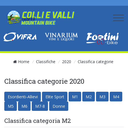
Home
/
Classifiche
/
2020
/
Classifica categorie
Classifica categorie 2020
Esordienti-Allievi
Elite Sport
M1
M2
M3
M4
M5
M6
M7-8
Donne
Classifica categoria M2