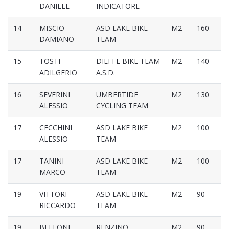
DANIELE
INDICATORE
14
MISCIO
ASD LAKE BIKE
M2
160
DAMIANO
TEAM
15
TOSTI
DIEFFE BIKE TEAM
M2
140
ADILGERIO
A.S.D.
16
SEVERINI
UMBERTIDE
M2
130
ALESSIO
CYCLING TEAM
17
CECCHINI
ASD LAKE BIKE
M2
100
ALESSIO
TEAM
17
TANINI
ASD LAKE BIKE
M2
100
MARCO
TEAM
19
VITTORI
ASD LAKE BIKE
M2
90
RICCARDO
TEAM
19
BELLONI
RENZINO -
M2
90