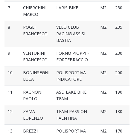
7
CHIERCHINI
LARIS BIKE
M2
250
MARCO
8
POGLI
VELO CLUB
M2
235
FRANCESCO
RACING ASSISI
BASTIA
9
VENTURINI
FORNO PIOPPI -
M2
230
FRANCESCO
FORTEBRACCIO
10
BONINSEGNI
POLISPORTIVA
M2
200
LUCA
INDICATORE
11
RAGNONI
ASD LAKE BIKE
M2
190
PAOLO
TEAM
12
ZAMA
TEAM PASSION
M2
180
LORENZO
FAENTINA
13
BREZZI
POLISPORTIVA
M2
170