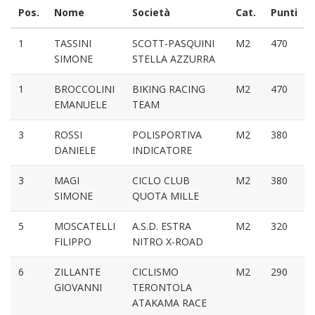
Pos.
Nome
Società
Cat.
Punti
1
TASSINI
SCOTT-PASQUINI
M2
470
SIMONE
STELLA AZZURRA
1
BROCCOLINI
BIKING RACING
M2
470
EMANUELE
TEAM
3
ROSSI
POLISPORTIVA
M2
380
DANIELE
INDICATORE
3
MAGI
CICLO CLUB
M2
380
SIMONE
QUOTA MILLE
5
MOSCATELLI
A.S.D. ESTRA
M2
320
FILIPPO
NITRO X-ROAD
6
ZILLANTE
CICLISMO
M2
290
GIOVANNI
TERONTOLA
ATAKAMA RACE