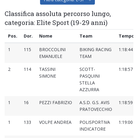
Classifica assoluta percorso lungo,
categoria: Elite Sport (19-29 anni)
Pos.
Dor.
Nome
Team
Tempo
1
115
BROCCOLINI
BIKING RACING
1:18:44
EMANUELE
TEAM
2
114
TASSINI
SCOTT-
1:18:57
SIMONE
PASQUINI
STELLA
AZZURRA
1
16
PEZZI FABRIZIO
A.S.D. G.S. AVIS
1:18:59
PRATOVECCHIO
1
133
VOLPE ANDREA
POLISPORTIVA
1:19:00
INDICATORE