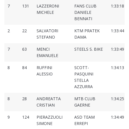
7
131
LAZZERONI
FANS CLUB
1:33:18
MICHELE
DANIELE
BENNATI
2
22
SALVATORI
KTM PRATEK
1:33:44
STEFANO
DAMA
7
63
MENCI
STEELS S. BIKE
1:33:49
EMANUELE
8
84
RUFFINI
SCOTT-
1:34:13
ALESSIO
PASQUINI
STELLA
AZZURRA
8
28
ANDREATTA
MTB CLUB
1:34:25
CRISTIAN
GAERNE
9
124
PIERAZZUOLI
ASD TEAM
1:34:49
SIMONE
ERREPI