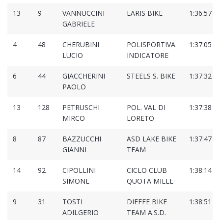
13
9
VANNUCCINI
LARIS BIKE
1:36:57
GABRIELE
4
48
CHERUBINI
POLISPORTIVA
1:37:05
LUCIO
INDICATORE
6
44
GIACCHERINI
STEELS S. BIKE
1:37:32
PAOLO
13
128
PETRUSCHI
POL. VAL DI
1:37:38
MIRCO
LORETO
8
87
BAZZUCCHI
ASD LAKE BIKE
1:37:47
GIANNI
TEAM
14
92
CIPOLLINI
CICLO CLUB
1:38:14
SIMONE
QUOTA MILLE
9
31
TOSTI
DIEFFE BIKE
1:38:51
ADILGERIO
TEAM A.S.D.