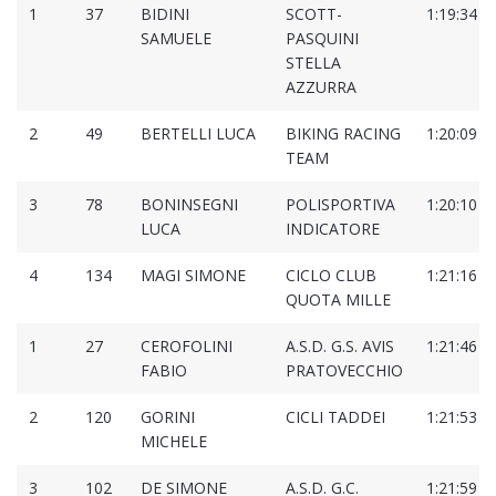
1
37
BIDINI
SCOTT-
1:19:34
SAMUELE
PASQUINI
STELLA
AZZURRA
2
49
BERTELLI LUCA
BIKING RACING
1:20:09
TEAM
3
78
BONINSEGNI
POLISPORTIVA
1:20:10
LUCA
INDICATORE
4
134
MAGI SIMONE
CICLO CLUB
1:21:16
QUOTA MILLE
1
27
CEROFOLINI
A.S.D. G.S. AVIS
1:21:46
FABIO
PRATOVECCHIO
2
120
GORINI
CICLI TADDEI
1:21:53
MICHELE
3
102
DE SIMONE
A.S.D. G.C.
1:21:59