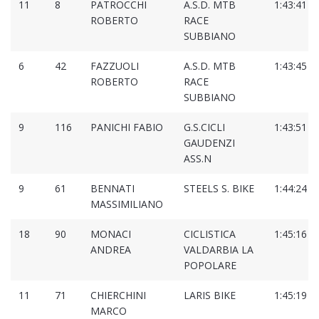
11
8
PATROCCHI
A.S.D. MTB
1:43:41
ROBERTO
RACE
SUBBIANO
6
42
FAZZUOLI
A.S.D. MTB
1:43:45
ROBERTO
RACE
SUBBIANO
9
116
PANICHI FABIO
G.S.CICLI
1:43:51
GAUDENZI
ASS.N
9
61
BENNATI
STEELS S. BIKE
1:44:24
MASSIMILIANO
18
90
MONACI
CICLISTICA
1:45:16
ANDREA
VALDARBIA LA
POPOLARE
11
71
CHIERCHINI
LARIS BIKE
1:45:19
MARCO