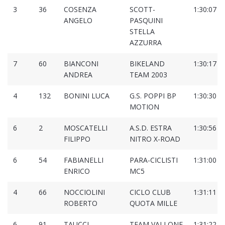
3
36
COSENZA
SCOTT-
1:30:07
ANGELO
PASQUINI
STELLA
AZZURRA
7
60
BIANCONI
BIKELAND
1:30:17
ANDREA
TEAM 2003
4
132
BONINI LUCA
G.S. POPPI BP
1:30:30
MOTION
6
2
MOSCATELLI
A.S.D. ESTRA
1:30:56
FILIPPO
NITRO X-ROAD
6
54
FABIANELLI
PARA-CICLISTI
1:31:00
ENRICO
MC5
4
66
NOCCIOLINI
CICLO CLUB
1:31:11
ROBERTO
QUOTA MILLE
6
91
TAUCCI
TEAM VALLONE
1:31:22