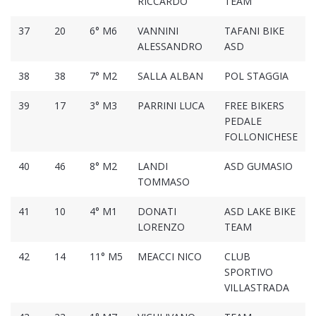
RICCARDO
TEAM
37
20
6° M6
VANNINI
TAFANI BIKE
ALESSANDRO
ASD
38
38
7° M2
SALLA ALBAN
POL STAGGIA
39
17
3° M3
PARRINI LUCA
FREE BIKERS
PEDALE
FOLLONICHESE
40
46
8° M2
LANDI
ASD GUMASIO
TOMMASO
41
10
4° M1
DONATI
ASD LAKE BIKE
LORENZO
TEAM
42
14
11° M5
MEACCI NICO
CLUB
SPORTIVO
VILLASTRADA