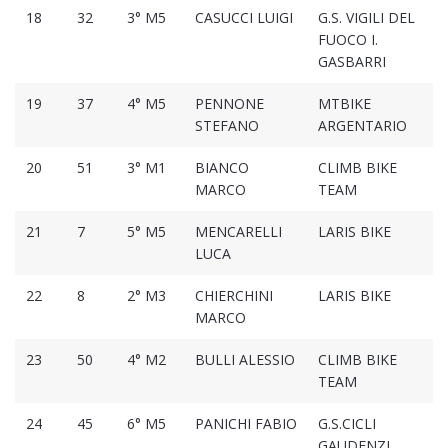
18
32
3° M5
CASUCCI LUIGI
G.S. VIGILI DEL
FUOCO I.
GASBARRI
19
37
4° M5
PENNONE
MTBIKE
STEFANO
ARGENTARIO
20
51
3° M1
BIANCO
CLIMB BIKE
MARCO
TEAM
21
7
5° M5
MENCARELLI
LARIS BIKE
LUCA
22
8
2° M3
CHIERCHINI
LARIS BIKE
MARCO
23
50
4° M2
BULLI ALESSIO
CLIMB BIKE
TEAM
24
45
6° M5
PANICHI FABIO
G.S.CICLI
GAUDENZI