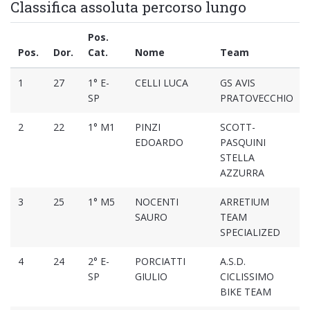
Classifica assoluta percorso lungo
Pos.
Pos.
Dor.
Cat.
Nome
Team
1
27
1° E-
CELLI LUCA
GS AVIS
SP
PRATOVECCHIO
2
22
1° M1
PINZI
SCOTT-
EDOARDO
PASQUINI
STELLA
AZZURRA
3
25
1° M5
NOCENTI
ARRETIUM
SAURO
TEAM
SPECIALIZED
4
24
2° E-
PORCIATTI
A.S.D.
SP
GIULIO
CICLISSIMO
BIKE TEAM