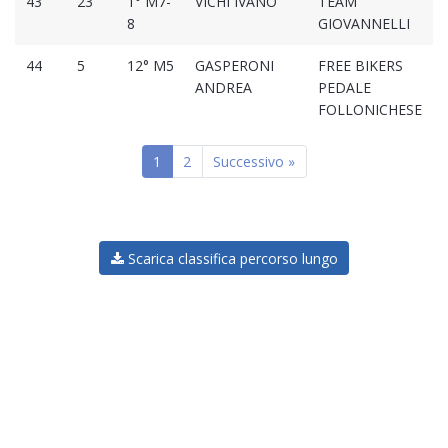
43
23
1° M7-
VICHI IVANO
TEAM
8
GIOVANNELLI
44
5
12° M5
GASPERONI
FREE BIKERS
ANDREA
PEDALE
FOLLONICHESE
1
2
Successivo »
Scarica classifica percorso lungo