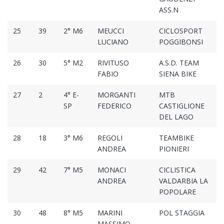
ASS.N
25
39
2° M6
MEUCCI
CICLOSPORT
LUCIANO
POGGIBONSI
26
30
5° M2
RIVITUSO
A.S.D. TEAM
FABIO
SIENA BIKE
27
2
4° E-
MORGANTI
MTB
SP
FEDERICO
CASTIGLIONE
DEL LAGO
28
18
3° M6
REGOLI
TEAMBIKE
ANDREA
PIONIERI
29
42
7° M5
MONACI
CICLISTICA
ANDREA
VALDARBIA LA
POPOLARE
30
48
8° M5
MARINI
POL STAGGIA
MASSIMO