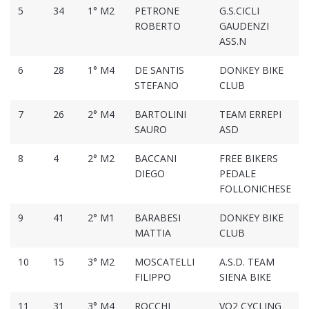
5
34
1° M2
PETRONE
G.S.CICLI
ROBERTO
GAUDENZI
ASS.N
6
28
1° M4
DE SANTIS
DONKEY BIKE
STEFANO
CLUB
7
26
2° M4
BARTOLINI
TEAM ERREPI
SAURO
ASD
8
4
2° M2
BACCANI
FREE BIKERS
DIEGO
PEDALE
FOLLONICHESE
9
41
2° M1
BARABESI
DONKEY BIKE
MATTIA
CLUB
10
15
3° M2
MOSCATELLI
A.S.D. TEAM
FILIPPO
SIENA BIKE
11
31
3° M4
ROCCHI
VO2 CYCLING