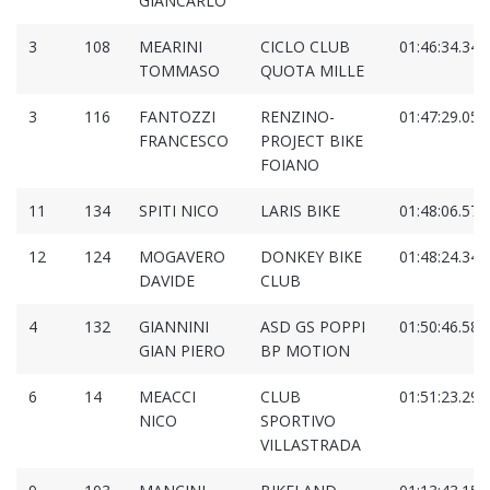
GIANCARLO
3
108
MEARINI
CICLO CLUB
01:46:34.347
TOMMASO
QUOTA MILLE
3
116
FANTOZZI
RENZINO-
01:47:29.057
FRANCESCO
PROJECT BIKE
FOIANO
11
134
SPITI NICO
LARIS BIKE
01:48:06.575
12
124
MOGAVERO
DONKEY BIKE
01:48:24.343
DAVIDE
CLUB
4
132
GIANNINI
ASD GS POPPI
01:50:46.584
GIAN PIERO
BP MOTION
6
14
MEACCI
CLUB
01:51:23.291
NICO
SPORTIVO
VILLASTRADA