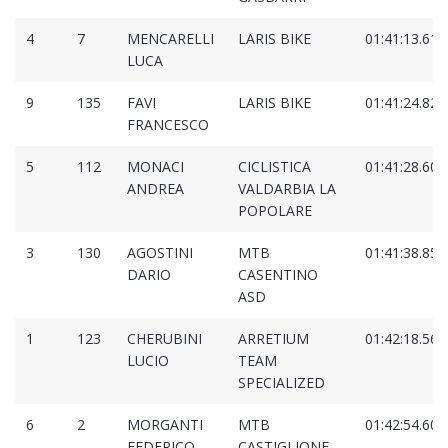
4
7
MENCARELLI
LARIS BIKE
01:41:13.611
LUCA
9
135
FAVI
LARIS BIKE
01:41:24.827
FRANCESCO
5
112
MONACI
CICLISTICA
01:41:28.602
ANDREA
VALDARBIA LA
POPOLARE
3
130
AGOSTINI
MTB
01:41:38.852
DARIO
CASENTINO
ASD
1
123
CHERUBINI
ARRETIUM
01:42:18.569
LUCIO
TEAM
SPECIALIZED
6
2
MORGANTI
MTB
01:42:54.605
FEDERICO
CASTIGLIONE