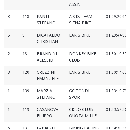
ASS.N
3
118
PANTI
A.S.D. TEAM
01:29:20.612
STEFANO
SIENA BIKE
5
9
DICATALDO
LARIS BIKE
01:29:44.838
CHRISTIAN
2
13
BRANDINI
DONKEY BIKE
01:30:10.376
ALESSIO
CLUB
3
120
CREZZINI
LARIS BIKE
01:30:14.634
EMANUELE
1
139
MARZIALI
GC TONDI
01:33:10.790
STEFANO
SPORT
1
119
CASANOVA
CICLO CLUB
01:33:52.364
FILIPPO
QUOTA MILLE
6
131
FABIANELLI
BIKING RACING
01:34:30.366