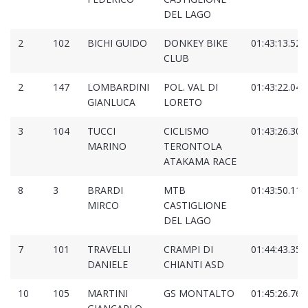
DEL LAGO
2
102
BICHI GUIDO
DONKEY BIKE
01:43:13.528
CLUB
2
147
LOMBARDINI
POL. VAL DI
01:43:22.046
GIANLUCA
LORETO
3
104
TUCCI
CICLISMO
01:43:26.305
MARINO
TERONTOLA
ATAKAMA RACE
8
3
BRARDI
MTB
01:43:50.110
MIRCO
CASTIGLIONE
DEL LAGO
7
101
TRAVELLI
CRAMPI DI
01:44:43.353
DANIELE
CHIANTI ASD
10
105
MARTINI
GS MONTALTO
01:45:26.768