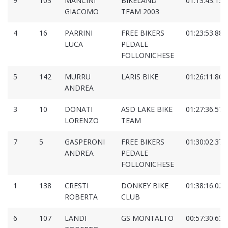
9
103
MANCINI
BIKELAND
01:13:43.159
GIACOMO
TEAM 2003
4
16
PARRINI
FREE BIKERS
01:23:53.885
LUCA
PEDALE
FOLLONICHESE
5
142
MURRU
LARIS BIKE
01:26:11.804
ANDREA
3
10
DONATI
ASD LAKE BIKE
01:27:36.575
LORENZO
TEAM
7
5
GASPERONI
FREE BIKERS
01:30:02.373
ANDREA
PEDALE
FOLLONICHESE
1
138
CRESTI
DONKEY BIKE
01:38:16.020
ROBERTA
CLUB
6
107
LANDI
GS MONTALTO
00:57:30.638