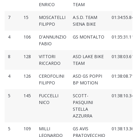
ENRICO
TEAM
7
15
MOSCATELLI
A.S.D. TEAM
01:34:55.840
FILIPPO
SIENA BIKE
4
106
D'ANNUNZIO
GS MONTALTO
01:35:31.112
FABIO
8
128
VITTORI
ASD LAKE BIKE
01:38:03.618
RICCARDO
TEAM
4
126
CEROFOLINI
ASD GS POPPI
01:38:08.719
FILIPPO
BP MOTION
5
145
FUCCELLI
SCOTT-
01:38:10.342
NICO
PASQUINI
STELLA
AZZURRA
5
109
MILLI
GS AVIS
01:38:13.368
LEONARDO
PRATOVECCHIO