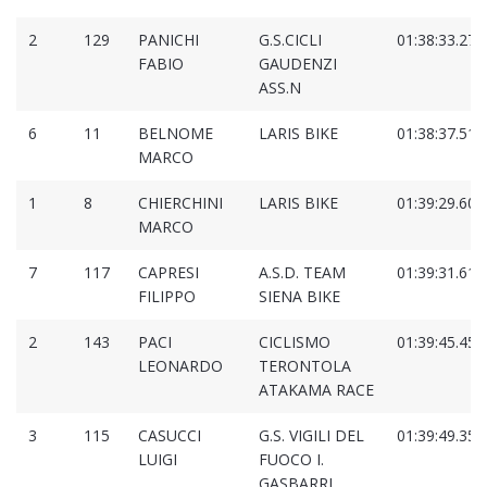
2
129
PANICHI
G.S.CICLI
01:38:33.274
FABIO
GAUDENZI
ASS.N
6
11
BELNOME
LARIS BIKE
01:38:37.517
MARCO
1
8
CHIERCHINI
LARIS BIKE
01:39:29.605
MARCO
7
117
CAPRESI
A.S.D. TEAM
01:39:31.618
FILIPPO
SIENA BIKE
2
143
PACI
CICLISMO
01:39:45.455
LEONARDO
TERONTOLA
ATAKAMA RACE
3
115
CASUCCI
G.S. VIGILI DEL
01:39:49.355
LUIGI
FUOCO I.
GASBARRI