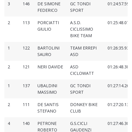
3
146
DE SIMONE
GC TONDI
01:24:57.595
FEDERICO
SPORT
2
113
PORCIATTI
A.S.D.
01:25:48.077
GIULIO
CICLISSIMO
BIKE TEAM
1
122
BARTOLINI
TEAM ERREPI
01:26:35.938
SAURO
ASD
2
121
NERI DAVIDE
ASD
01:26:48.386
CICLOWATT
1
137
UBALDINI
GC TONDI
01:27:14.267
MASSIMO
SPORT
2
111
DE SANTIS
DONKEY BIKE
01:27:20.132
STEFANO
CLUB
4
140
PETRONE
G.S.CICLI
01:27:46.309
ROBERTO
GAUDENZI