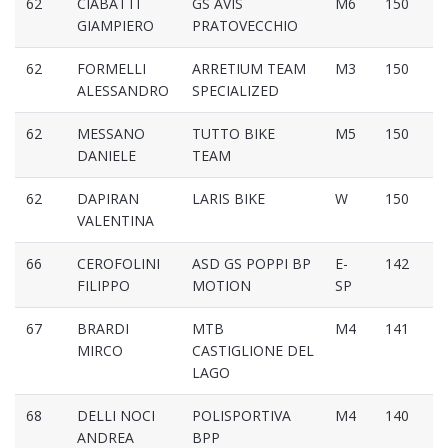
62
CIABATTI
GS AVIS
M6
150
GIAMPIERO
PRATOVECCHIO
62
FORMELLI
ARRETIUM TEAM
M3
150
ALESSANDRO
SPECIALIZED
62
MESSANO
TUTTO BIKE
M5
150
DANIELE
TEAM
62
DAPIRAN
LARIS BIKE
W
150
VALENTINA
66
CEROFOLINI
ASD GS POPPI BP
E-
142
FILIPPO
MOTION
SP
67
BRARDI
MTB
M4
141
MIRCO
CASTIGLIONE DEL
LAGO
68
DELLI NOCI
POLISPORTIVA
M4
140
ANDREA
BPP