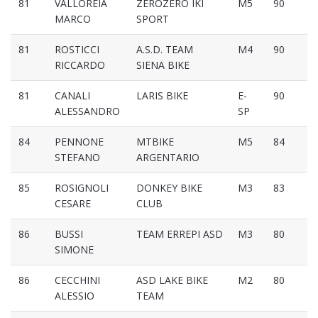
81
VALLOREIA
ZEROZERO IKI
M5
90
MARCO
SPORT
81
ROSTICCI
A.S.D. TEAM
M4
90
RICCARDO
SIENA BIKE
81
CANALI
LARIS BIKE
E-
90
ALESSANDRO
SP
84
PENNONE
MTBIKE
M5
84
STEFANO
ARGENTARIO
85
ROSIGNOLI
DONKEY BIKE
M3
83
CESARE
CLUB
86
BUSSI
TEAM ERREPI ASD
M3
80
SIMONE
86
CECCHINI
ASD LAKE BIKE
M2
80
ALESSIO
TEAM