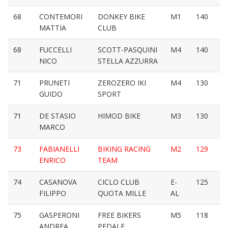
68
CONTEMORI
DONKEY BIKE
M1
140
MATTIA
CLUB
68
FUCCELLI
SCOTT-PASQUINI
M4
140
NICO
STELLA AZZURRA
71
PRUNETI
ZEROZERO IKI
M4
130
GUIDO
SPORT
71
DE STASIO
HIMOD BIKE
M3
130
MARCO
73
FABIANELLI
BIKING RACING
M2
129
ENRICO
TEAM
74
CASANOVA
CICLO CLUB
E-
125
FILIPPO
QUOTA MILLE
AL
75
GASPERONI
FREE BIKERS
M5
118
ANDREA
PEDALE