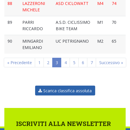
88
LAZZERONI
ASD CICLOWATT
M4
74
MICHELE
89
PARRI
A.S.D. CICLISSIMO
M1
70
RICCARDO
BIKE TEAM
90
MINGARDI
UC PETRIGNANO
M2
65
EMILIANO
« Precedente
1
2
3
4
5
6
7
Successivo »
Scarica classifica assoluta
ISCRIVITI ALLA NEWSLETTER