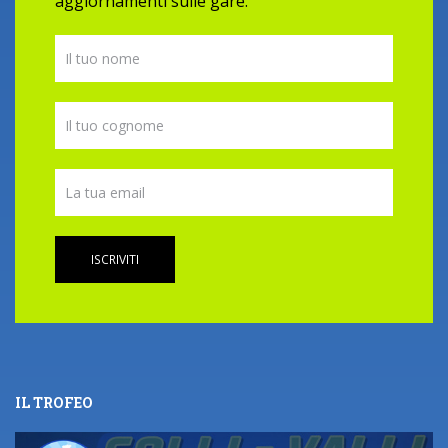
aggiornamenti sulle gare.
ISCRIVITI
IL TROFEO