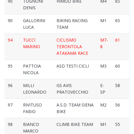
90
TOGNONI
HIMOD BIKE
M4
65
DENIS
90
GALLORINI
BIKING RACING
M1
65
LUCA
TEAM
94
TUCCI
CICLISMO
M7-
61
MARINO
TERONTOLA
8
ATAKAMA RACE
95
PATTOIA
ASD TESTI CICLI
M3
60
NICOLA
96
MILLI
GS AVIS
E-
58
LEONARDO
PRATOVECCHIO
SP
97
RIVITUSO
A.S.D. TEAM SIENA
M2
56
FABIO
BIKE
98
BIANCO
CLIMB BIKE TEAM
M1
55
MARCO