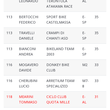
LEONARDO
TERONTOLA
AL
ATAKAMA RACE
113
BERTOCCHI
SPORT BIKE
E-
35
FEDERICO
CASTELMASSA
SP
113
TRAVELLI
CRAMPI DI
E-
35
DANIELE
CHIANTI ASD
SP
113
BIANCONI
BIKELAND TEAM
E-
35
ANDREA
2003
SP
116
MOGAVERO
DONKEY BIKE
M2
33
DAVIDE
CLUB
116
CHERUBINI
ARRETIUM TEAM
M7-
33
LUCIO
SPECIALIZED
8
118
MEARINI
CICLO CLUB
E-
31
TOMMASO
QUOTA MILLE
AL