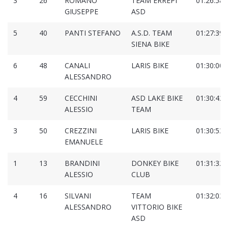
3
26
ROMANO
TEAM ERREPI
01:26:58.
GIUSEPPE
ASD
5
40
PANTI STEFANO
A.S.D. TEAM
01:27:39.
SIENA BIKE
6
48
CANALI
LARIS BIKE
01:30:00.
ALESSANDRO
4
59
CECCHINI
ASD LAKE BIKE
01:30:42.
ALESSIO
TEAM
3
50
CREZZINI
LARIS BIKE
01:30:53.
EMANUELE
1
13
BRANDINI
DONKEY BIKE
01:31:32.
ALESSIO
CLUB
4
16
SILVANI
TEAM
01:32:03.
ALESSANDRO
VITTORIO BIKE
ASD