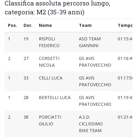
Classifica assoluta percorso lungo,
categoria: M2 (35-39 anni)
Pos.
Dor.
Nome
Team
Tempo
1
19
RISPOLI
ASD TEAM
01:15:44.
FEDERICO
GIANNINI
2
27
CORSETTI
GS AVIS
01:16:49.
NICOLA
PRATOVECCHIO
1
33
CELLI LUCA
GS AVIS
01:17:56.
PRATOVECCHIO
1
28
BERTELLI LUCA
GS AVIS
01:19:43.
PRATOVECCHIO
2
38
PORCIATTI
A.S.D.
01:21:44.
GIULIO
CICLISSIMO
BIKE TEAM