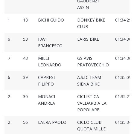
GAUDENZI
ASS.N
1
18
BICHI GUIDO
DONKEY BIKE
01:34:29.
CLUB
6
53
FAVI
LARIS BIKE
01:34:36.
FRANCESCO
7
43
MILLI
GS AVIS
01:34:36.
LEONARDO
PRATOVECCHIO
6
39
CAPRESI
A.S.D. TEAM
01:35:09.
FILIPPO
SIENA BIKE
2
30
MONACI
CICLISTICA
01:35:27.
ANDREA
VALDARBIA LA
POPOLARE
2
56
LAERA PAOLO
CICLO CLUB
01:35:34.
QUOTA MILLE