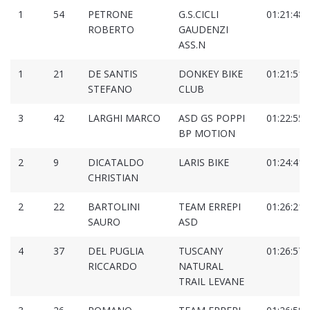
1
54
PETRONE
G.S.CICLI
01:21:48.
ROBERTO
GAUDENZI
ASS.N
1
21
DE SANTIS
DONKEY BIKE
01:21:51.
STEFANO
CLUB
3
42
LARGHI MARCO
ASD GS POPPI
01:22:55.
BP MOTION
2
9
DICATALDO
LARIS BIKE
01:24:41.
CHRISTIAN
2
22
BARTOLINI
TEAM ERREPI
01:26:21.
SAURO
ASD
4
37
DEL PUGLIA
TUSCANY
01:26:57.
RICCARDO
NATURAL
TRAIL LEVANE