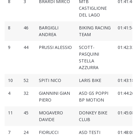
8
3
BRARDI MIRCO
MTB
01:41:44.
CASTIGLIONE
DEL LAGO
8
46
BARGIGLI
BIKING RACING
01:41:54.
ANDREA
TEAM
9
44
PRUSSI ALESSIO
SCOTT-
01:42:33.
PASQUINI
STELLA
AZZURRA
10
52
SPITI NICO
LARIS BIKE
01:43:18.
4
32
GIANNINI GIAN
ASD GS POPPI
01:44:26.
PIERO
BP MOTION
11
45
MOGAVERO
DONKEY BIKE
01:45:08.
DAVIDE
CLUB
7
24
FIORUCCI
ASD TESTI
01:48:08.