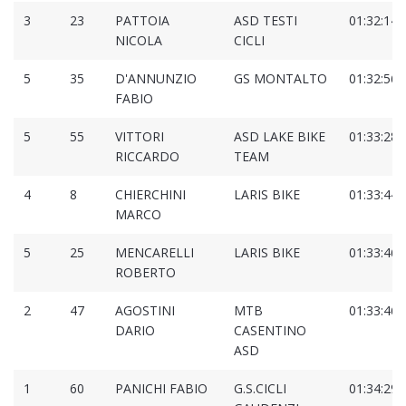
3
23
PATTOIA
ASD TESTI
01:32:14.
NICOLA
CICLI
5
35
D'ANNUNZIO
GS MONTALTO
01:32:56.
FABIO
5
55
VITTORI
ASD LAKE BIKE
01:33:28.
RICCARDO
TEAM
4
8
CHIERCHINI
LARIS BIKE
01:33:44.
MARCO
5
25
MENCARELLI
LARIS BIKE
01:33:46.
ROBERTO
2
47
AGOSTINI
MTB
01:33:46.
DARIO
CASENTINO
ASD
1
60
PANICHI FABIO
G.S.CICLI
01:34:29.