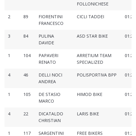
FOLLONICHESE
2
89
FIORENTINI
CICLI TADDEI
01:22
FRANCESCO
3
84
PULINA
ASD STAR BIKE
01:23
DAVIDE
1
104
PAPAVERI
ARRETIUM TEAM
01:23
RENATO
SPECIALIZED
4
46
DELLI NOCI
POLISPORTIVA BPP
01:23
ANDREA
1
105
DE STASIO
HIMOD BIKE
01:23
MARCO
4
22
DICATALDO
LARIS BIKE
01:24
CHRISTIAN
1
117
SARGENTINI
FREE BIKERS
01:25