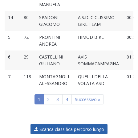
MANUELA
14
80
SPADONI
A.S.D. CICLISSIMO
00:44
GIACOMO
BIKE TEAM
5
72
PRONTINI
HIMOD BIKE
00:59
ANDREA
6
29
CASTELLINI
AVIS
01:20
GIULIANO
SOMMACAMPAGNA
7
118
MONTAGNOLI
QUELLI DELLA
01:20
ALESSANDRO
VOLATA ASD
1
2
3
4
Successivo »
Scarica classifica percorso lungo