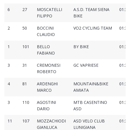
6
27
MOSCATELLI
A.S.D. TEAM SIENA
01:31
FILIPPO
BIKE
2
50
BOCCINI
VO2 CYCLING TEAM
01:32
CLAUDIO
1
101
BELLO
BY BIKE
01:32
FABIANO
3
31
CREMONESI
GC VAPRIESE
01:32
ROBERTO
4
81
ARDENGHI
MOUNTAIN&BIKE
01:32
MARCO
AMIATA
3
110
AGOSTINI
MTB CASENTINO
01:32
DARIO
ASD
11
107
MOZZACHIODI
ASD VELO CLUB
01:32
GIANLUCA
LUNIGIANA