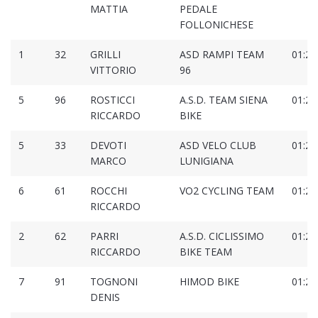
MATTIA
PEDALE
FOLLONICHESE
1
32
GRILLI
ASD RAMPI TEAM
01:25
VITTORIO
96
5
96
ROSTICCI
A.S.D. TEAM SIENA
01:26
RICCARDO
BIKE
5
33
DEVOTI
ASD VELO CLUB
01:26
MARCO
LUNIGIANA
6
61
ROCCHI
VO2 CYCLING TEAM
01:27
RICCARDO
2
62
PARRI
A.S.D. CICLISSIMO
01:28
RICCARDO
BIKE TEAM
7
91
TOGNONI
HIMOD BIKE
01:29
DENIS