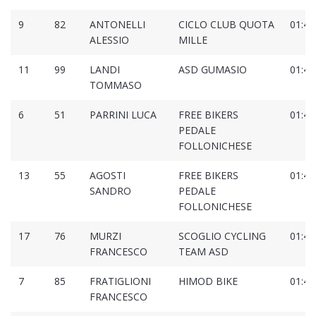
9
82
ANTONELLI
CICLO CLUB QUOTA
01:46
ALESSIO
MILLE
11
99
LANDI
ASD GUMASIO
01:47
TOMMASO
6
51
PARRINI LUCA
FREE BIKERS
01:47
PEDALE
FOLLONICHESE
13
55
AGOSTI
FREE BIKERS
01:47
SANDRO
PEDALE
FOLLONICHESE
17
76
MURZI
SCOGLIO CYCLING
01:47
FRANCESCO
TEAM ASD
7
85
FRATIGLIONI
HIMOD BIKE
01:47
FRANCESCO