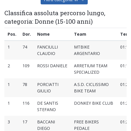
Classifica assoluta percorso lungo,
categoria: Donne (15-100 anni)
Pos.
Dor.
Nome
Team
Tem
1
74
FANCIULLI
MTBIKE
01:18
CLAUDIO
ARGENTARIO
2
109
ROSSI DANIELE
ARRETIUM TEAM
01:19
SPECIALIZED
1
78
PORCIATTI
A.S.D. CICLISSIMO
01:21
GIULIO
BIKE TEAM
1
116
DE SANTIS
DONKEY BIKE CLUB
01:21
STEFANO
3
17
BACCANI
FREE BIKERS
01:21
DIEGO
PEDALE