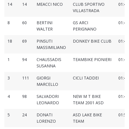
14
14
MEACCI NICO
CLUB SPORTIVO
01:48
VILLASTRADA
8
60
BERTINI
GS ARCI
01:48
WALTER
PERIGNANO
18
69
PINSUTI
DONKEY BIKE CLUB
01:49
MASSIMILIANO
1
94
CHAUSSADIS
TEAMBIKE PIONIERI
01:49
SUSANNA
3
111
GIORGI
CICLI TADDEI
01:49
MARCELLO
4
98
SALVADORI
NEW M T BIKE
01:49
LEONARDO
TEAM 2001 ASD
5
24
DONATI
ASD LAKE BIKE
01:51
LORENZO
TEAM