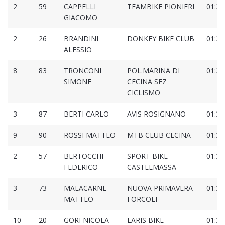
2
59
CAPPELLI
TEAMBIKE PIONIERI
01:30
GIACOMO
2
26
BRANDINI
DONKEY BIKE CLUB
01:30
ALESSIO
8
83
TRONCONI
POL.MARINA DI
01:31
SIMONE
CECINA SEZ
CICLISMO
3
87
BERTI CARLO
AVIS ROSIGNANO
01:31
9
90
ROSSI MATTEO
MTB CLUB CECINA
01:31
2
57
BERTOCCHI
SPORT BIKE
01:31
FEDERICO
CASTELMASSA
3
73
MALACARNE
NUOVA PRIMAVERA
01:31
MATTEO
FORCOLI
10
20
GORI NICOLA
LARIS BIKE
01:31