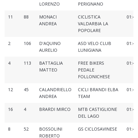
LORENZO
PERIGNANO
11
88
MONACI
CICLISTICA
01:43
ANDREA
VALDARBIA LA
POPOLARE
2
106
D'AQUINO
ASD VELO CLUB
01:44
AURELIO
LUNIGIANA
4
113
BATTAGLIA
FREE BIKERS
01:44
MATTEO
PEDALE
FOLLONICHESE
12
45
CALANDRIELLO
CICLI BRANDI ELBA
01:44
ANDREA
TEAM
16
4
BRARDI MIRCO
MTB CASTIGLIONE
01:45
DEL LAGO
8
52
BOSSOLINI
GS CICLOSAVINESE
01:45
ROBERTO