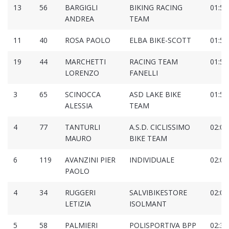
13
56
BARGIGLI
BIKING RACING
01:56
ANDREA
TEAM
11
40
ROSA PAOLO
ELBA BIKE-SCOTT
01:57
19
44
MARCHETTI
RACING TEAM
01:58
LORENZO
FANELLI
3
65
SCINOCCA
ASD LAKE BIKE
01:58
ALESSIA
TEAM
4
77
TANTURLI
A.S.D. CICLISSIMO
02:00
MAURO
BIKE TEAM
6
119
AVANZINI PIER
INDIVIDUALE
02:02
PAOLO
4
34
RUGGERI
SALVIBIKESTORE
02:03
LETIZIA
ISOLMANT
5
58
PALMIERI
POLISPORTIVA BPP
02:39