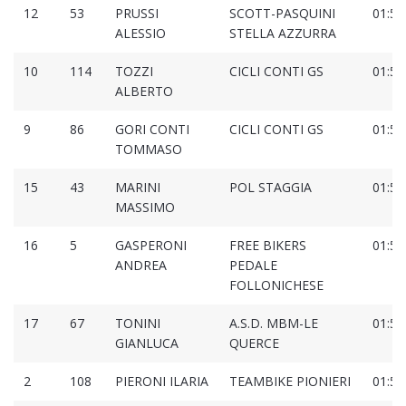
12
53
PRUSSI
SCOTT-PASQUINI
01:51
ALESSIO
STELLA AZZURRA
10
114
TOZZI
CICLI CONTI GS
01:52
ALBERTO
9
86
GORI CONTI
CICLI CONTI GS
01:53
TOMMASO
15
43
MARINI
POL STAGGIA
01:53
MASSIMO
16
5
GASPERONI
FREE BIKERS
01:53
ANDREA
PEDALE
FOLLONICHESE
17
67
TONINI
A.S.D. MBM-LE
01:53
GIANLUCA
QUERCE
2
108
PIERONI ILARIA
TEAMBIKE PIONIERI
01:55