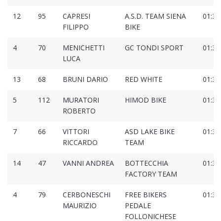
12
95
CAPRESI
A.S.D. TEAM SIENA
01:33
FILIPPO
BIKE
4
70
MENICHETTI
GC TONDI SPORT
01:34
LUCA
13
68
BRUNI DARIO
RED WHITE
01:34
5
112
MURATORI
HIMOD BIKE
01:34
ROBERTO
7
66
VITTORI
ASD LAKE BIKE
01:34
RICCARDO
TEAM
14
47
VANNI ANDREA
BOTTECCHIA
01:34
FACTORY TEAM
4
79
CERBONESCHI
FREE BIKERS
01:35
MAURIZIO
PEDALE
FOLLONICHESE