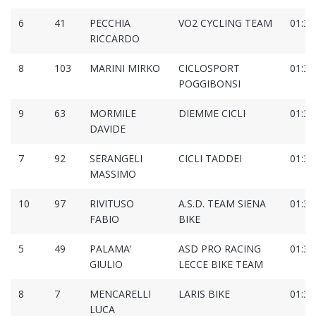
6
41
PECCHIA
VO2 CYCLING TEAM
01:35
RICCARDO
8
103
MARINI MIRKO
CICLOSPORT
01:35
POGGIBONSI
9
63
MORMILE
DIEMME CICLI
01:36
DAVIDE
7
92
SERANGELI
CICLI TADDEI
01:37
MASSIMO
10
97
RIVITUSO
A.S.D. TEAM SIENA
01:37
FABIO
BIKE
5
49
PALAMA'
ASD PRO RACING
01:38
GIULIO
LECCE BIKE TEAM
8
7
MENCARELLI
LARIS BIKE
01:39
LUCA