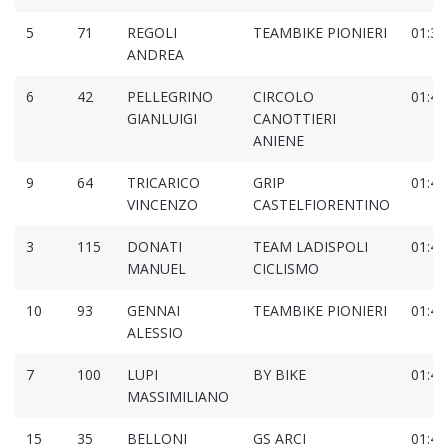
5
71
REGOLI
TEAMBIKE PIONIERI
01:39
ANDREA
6
42
PELLEGRINO
CIRCOLO
01:40
GIANLUIGI
CANOTTIERI
ANIENE
9
64
TRICARICO
GRIP
01:40
VINCENZO
CASTELFIORENTINO
3
115
DONATI
TEAM LADISPOLI
01:40
MANUEL
CICLISMO
10
93
GENNAI
TEAMBIKE PIONIERI
01:40
ALESSIO
7
100
LUPI
BY BIKE
01:42
MASSIMILIANO
15
35
BELLONI
GS ARCI
01:42