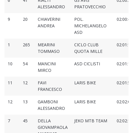
6
41
RIALTI
GS AVIS
02:00:37
ALESSANDRO
PRATOVECCHIO
9
20
CHIAVERINI
POL.
02:00:43
ANDREA
MICHELANGELO
ASD
1
265
MEARINI
CICLO CLUB
02:01:18
TOMMASO
QUOTA MILLE
10
54
MANCINI
ASD CICLISTI
02:01:19
MIRCO
11
12
FAVI
LARIS BIKE
02:01:50
FRANCESCO
12
13
GAMBONI
LARIS BIKE
02:02:06
ALESSANDRO
7
45
DELLA
JEKO MTB TEAM
02:02:11
GIOVAMPAOLA