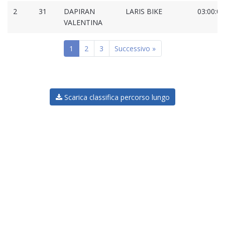
2
31
DAPIRAN
LARIS BIKE
03:00:05
VALENTINA
1
2
3
Successivo »
Scarica classifica percorso lungo