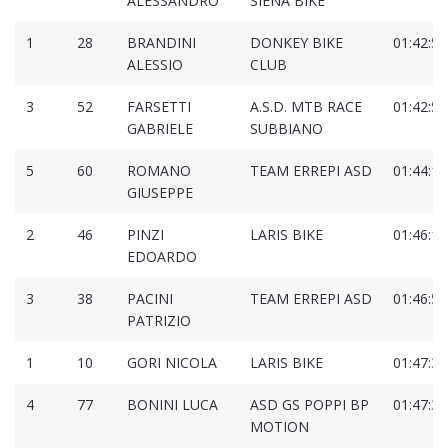
ALESSANDRO
SIENA BIKE
1
28
BRANDINI
DONKEY BIKE
01:42:58
ALESSIO
CLUB
3
52
FARSETTI
A.S.D. MTB RACE
01:42:59
GABRIELE
SUBBIANO
5
60
ROMANO
TEAM ERREPI ASD
01:44:16
GIUSEPPE
2
46
PINZI
LARIS BIKE
01:46:14
EDOARDO
3
38
PACINI
TEAM ERREPI ASD
01:46:59
PATRIZIO
1
10
GORI NICOLA
LARIS BIKE
01:47:34
4
77
BONINI LUCA
ASD GS POPPI BP
01:47:34
MOTION