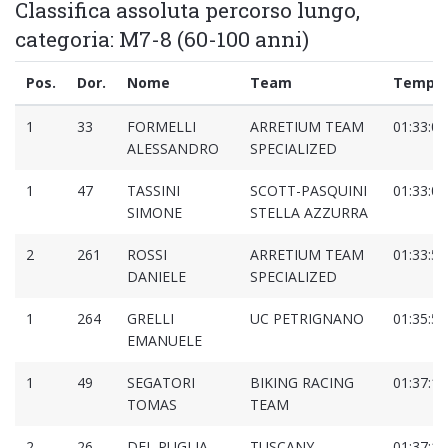
Classifica assoluta percorso lungo,
categoria: M7-8 (60-100 anni)
Pos.
Dor.
Nome
Team
Tempo
1
33
FORMELLI
ARRETIUM TEAM
01:33:01
ALESSANDRO
SPECIALIZED
1
47
TASSINI
SCOTT-PASQUINI
01:33:05
SIMONE
STELLA AZZURRA
2
261
ROSSI
ARRETIUM TEAM
01:33:55
DANIELE
SPECIALIZED
1
264
GRELLI
UC PETRIGNANO
01:35:56
EMANUELE
1
49
SEGATORI
BIKING RACING
01:37:13
TOMAS
TEAM
2
26
DEL PUGLIA
TUSCANY
01:37:15