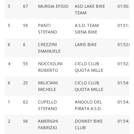
5
67
MURGIA EFISIO
ASD LAKE BIKE
01:50:37
TEAM
5
59
PANTI
A.S.D. TEAM
01:51:23
STEFANO
SIENA BIKE
6
6
CREZZINI
LARIS BIKE
01:52:02
EMANUELE
4
55
NOCCIOLINI
CICLO CLUB
01:52:39
ROBERTO
QUOTA MILLE
6
25
MILICIANI
CICLO CLUB
01:54:15
MICHELE
QUOTA MILLE
1
62
CUPELLO
ANGOLO DEL
01:54:25
STEFANO
PIRATA A.S.D.
2
56
AMERIGHI
DONKEY BIKE
01:54:26
FABRIZIO
CLUB