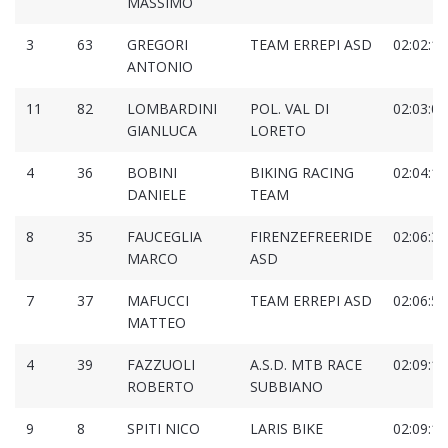
MASSIMO
3
63
GREGORI
TEAM ERREPI ASD
02:02:16
ANTONIO
11
82
LOMBARDINI
POL. VAL DI
02:03:00
GIANLUCA
LORETO
4
36
BOBINI
BIKING RACING
02:04:17
DANIELE
TEAM
8
35
FAUCEGLIA
FIRENZEFREERIDE
02:06:30
MARCO
ASD
7
37
MAFUCCI
TEAM ERREPI ASD
02:06:55
MATTEO
4
39
FAZZUOLI
A.S.D. MTB RACE
02:09:15
ROBERTO
SUBBIANO
9
8
SPITI NICO
LARIS BIKE
02:09:17