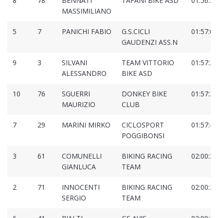
8
78
BENNATI
TAFANI BIKE ASD
01:56:55
MASSIMILIANO
5
7
PANICHI FABIO
G.S.CICLI
01:57:07
GAUDENZI ASS.N
9
3
SILVANI
TEAM VITTORIO
01:57:27
ALESSANDRO
BIKE ASD
10
76
SGUERRI
DONKEY BIKE
01:57:37
MAURIZIO
CLUB
7
29
MARINI MIRKO
CICLOSPORT
01:57:42
POGGIBONSI
3
61
COMUNELLI
BIKING RACING
02:00:26
GIANLUCA
TEAM
2
71
INNOCENTI
BIKING RACING
02:00:27
SERGIO
TEAM