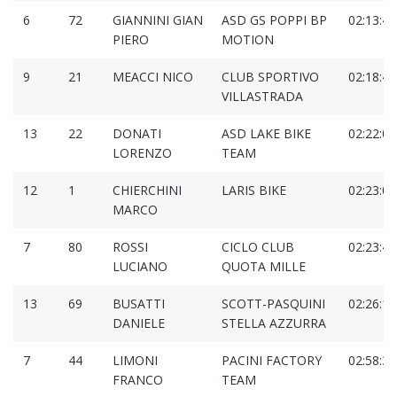
6
72
GIANNINI GIAN
ASD GS POPPI BP
02:13:40
PIERO
MOTION
9
21
MEACCI NICO
CLUB SPORTIVO
02:18:47
VILLASTRADA
13
22
DONATI
ASD LAKE BIKE
02:22:05
LORENZO
TEAM
12
1
CHIERCHINI
LARIS BIKE
02:23:00
MARCO
7
80
ROSSI
CICLO CLUB
02:23:42
LUCIANO
QUOTA MILLE
13
69
BUSATTI
SCOTT-PASQUINI
02:26:10
DANIELE
STELLA AZZURRA
7
44
LIMONI
PACINI FACTORY
02:58:37
FRANCO
TEAM