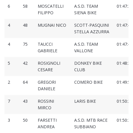
6
58
MOSCATELLI
A.S.D. TEAM
01:47:37
FILIPPO
SIENA BIKE
4
48
MUGNAI NICO
SCOTT-PASQUINI
01:47:40
STELLA AZZURRA
4
75
TAUCCI
A.S.D. TEAM
01:47:41
GABRIELE
VALLONE
5
42
ROSIGNOLI
DONKEY BIKE
01:48:30
CESARE
CLUB
2
64
GREGORI
COMERO BIKE
01:49:56
DANIELE
7
43
ROSSINI
LARIS BIKE
01:50:25
MIRCO
3
50
FARSETTI
A.S.D. MTB RACE
01:50:27
ANDREA
SUBBIANO