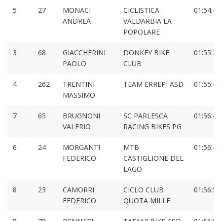
5
27
MONACI
CICLISTICA
01:54:45
ANDREA
VALDARBIA LA
POPOLARE
3
68
GIACCHERINI
DONKEY BIKE
01:55:34
PAOLO
CLUB
4
262
TRENTINI
TEAM ERREPI ASD
01:55:47
MASSIMO
7
65
BRUGNONI
SC PARLESCA
01:56:44
VALERIO
RACING BIKES PG
6
24
MORGANTI
MTB
01:56:46
FEDERICO
CASTIGLIONE DEL
LAGO
8
23
CAMORRI
CICLO CLUB
01:56:54
FEDERICO
QUOTA MILLE