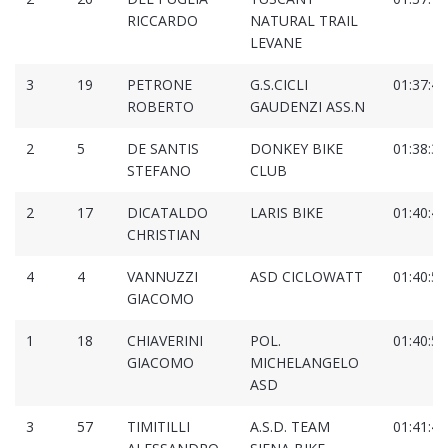
RICCARDO
NATURAL TRAIL
LEVANE
3
19
PETRONE
G.S.CICLI
01:37:49
ROBERTO
GAUDENZI ASS.N
2
5
DE SANTIS
DONKEY BIKE
01:38:33
STEFANO
CLUB
2
17
DICATALDO
LARIS BIKE
01:40:49
CHRISTIAN
4
4
VANNUZZI
ASD CICLOWATT
01:40:50
GIACOMO
1
18
CHIAVERINI
POL.
01:40:59
GIACOMO
MICHELANGELO
ASD
3
57
TIMITILLI
A.S.D. TEAM
01:41:40