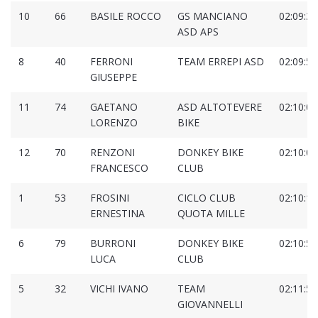
10
66
BASILE ROCCO
GS MANCIANO
02:09:34
ASD APS
8
40
FERRONI
TEAM ERREPI ASD
02:09:58
GIUSEPPE
11
74
GAETANO
ASD ALTOTEVERE
02:10:00
LORENZO
BIKE
12
70
RENZONI
DONKEY BIKE
02:10:04
FRANCESCO
CLUB
1
53
FROSINI
CICLO CLUB
02:10:11
ERNESTINA
QUOTA MILLE
6
79
BURRONI
DONKEY BIKE
02:10:54
LUCA
CLUB
5
32
VICHI IVANO
TEAM
02:11:52
GIOVANNELLI