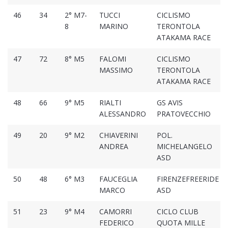
46
34
2° M7-
TUCCI
CICLISMO
8
MARINO
TERONTOLA
ATAKAMA RACE
47
72
8° M5
FALOMI
CICLISMO
MASSIMO
TERONTOLA
ATAKAMA RACE
48
66
9° M5
RIALTI
GS AVIS
ALESSANDRO
PRATOVECCHIO
49
20
9° M2
CHIAVERINI
POL.
ANDREA
MICHELANGELO
ASD
50
48
6° M3
FAUCEGLIA
FIRENZEFREERIDE
MARCO
ASD
51
23
9° M4
CAMORRI
CICLO CLUB
FEDERICO
QUOTA MILLE