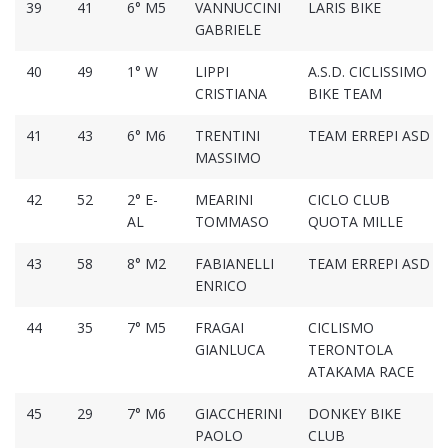
39
41
6° M5
VANNUCCINI
LARIS BIKE
GABRIELE
40
49
1° W
LIPPI
A.S.D. CICLISSIMO
CRISTIANA
BIKE TEAM
41
43
6° M6
TRENTINI
TEAM ERREPI ASD
MASSIMO
42
52
2° E-
MEARINI
CICLO CLUB
AL
TOMMASO
QUOTA MILLE
43
58
8° M2
FABIANELLI
TEAM ERREPI ASD
ENRICO
44
35
7° M5
FRAGAI
CICLISMO
GIANLUCA
TERONTOLA
ATAKAMA RACE
45
29
7° M6
GIACCHERINI
DONKEY BIKE
PAOLO
CLUB