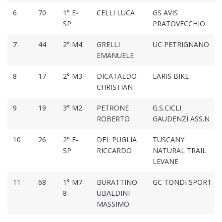
6
70
1° E-
CELLI LUCA
GS AVIS
SP
PRATOVECCHIO
7
44
2° M4
GRELLI
UC PETRIGNANO
EMANUELE
8
17
2° M3
DICATALDO
LARIS BIKE
CHRISTIAN
9
19
3° M2
PETRONE
G.S.CICLI
ROBERTO
GAUDENZI ASS.N
10
26
2° E-
DEL PUGLIA
TUSCANY
SP
RICCARDO
NATURAL TRAIL
LEVANE
11
68
1° M7-
BURATTINO
GC TONDI SPORT
8
UBALDINI
MASSIMO