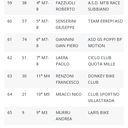
59
38
4° M7-
FAZZUOLI
A.S.D. MTB RACE
8
ROBERTO
SUBBIANO
60
57
5° M7-
SENSERINI
TEAM ERREPI ASD
8
GIUSEPPE
61
74
6° M7-
GIANNINI
ASD GS POPPI BP
8
GIAN PIERO
MOTION
62
51
7° M7-
LAERA
CICLO CLUB
8
PAOLO
QUOTA MILLE
63
30
11° M4
RENZONI
DONKEY BIKE
FRANCESCO
CLUB
64
21
10° M5
MEACCI NICO
CLUB SPORTIVO
VILLASTRADA
65
9
9° M3
MURRU
LARIS BIKE
ANDREA