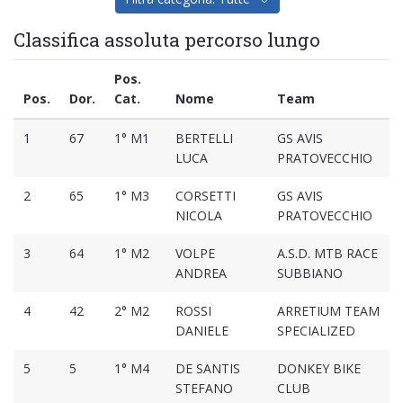
Classifica assoluta percorso lungo
Pos.
Pos.
Dor.
Cat.
Nome
Team
1
67
1° M1
BERTELLI
GS AVIS
LUCA
PRATOVECCHIO
2
65
1° M3
CORSETTI
GS AVIS
NICOLA
PRATOVECCHIO
3
64
1° M2
VOLPE
A.S.D. MTB RACE
ANDREA
SUBBIANO
4
42
2° M2
ROSSI
ARRETIUM TEAM
DANIELE
SPECIALIZED
5
5
1° M4
DE SANTIS
DONKEY BIKE
STEFANO
CLUB