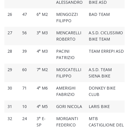
ALESSANDRO
BIKE ASD
26
47
6° M2
MENGOZZI
BAD TEAM
FILIPPO
27
56
3° M3
MENCARELLI
A.S.D. CICLISSIMO
ROBERTO
BIKE TEAM
28
39
4° M3
PACINI
TEAM ERREPI ASD
PATRIZIO
29
60
7° M2
MOSCATELLI
A.S.D. TEAM
FILIPPO
SIENA BIKE
30
71
4° M6
AMERIGHI
DONKEY BIKE
FABRIZIO
CLUB
31
10
4° M5
GORI NICOLA
LARIS BIKE
32
24
3° E-
MORGANTI
MTB
SP
FEDERICO
CASTIGLIONE DEL