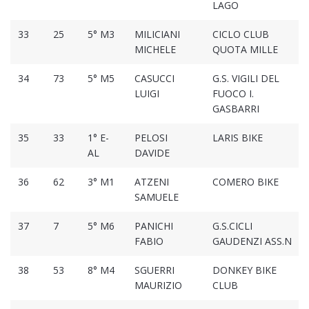
LAGO
33
25
5° M3
MILICIANI
CICLO CLUB
MICHELE
QUOTA MILLE
34
73
5° M5
CASUCCI
G.S. VIGILI DEL
LUIGI
FUOCO I.
GASBARRI
35
33
1° E-
PELOSI
LARIS BIKE
AL
DAVIDE
36
62
3° M1
ATZENI
COMERO BIKE
SAMUELE
37
7
5° M6
PANICHI
G.S.CICLI
FABIO
GAUDENZI ASS.N
38
53
8° M4
SGUERRI
DONKEY BIKE
MAURIZIO
CLUB