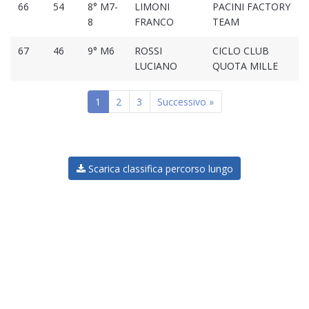
66
54
8° M7-
LIMONI
PACINI FACTORY
8
FRANCO
TEAM
67
46
9° M6
ROSSI
CICLO CLUB
LUCIANO
QUOTA MILLE
1
2
3
Successivo »
Scarica classifica percorso lungo