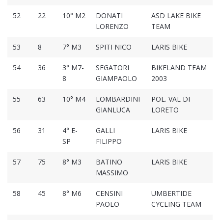
52
22
10° M2
DONATI
ASD LAKE BIKE
LORENZO
TEAM
53
8
7° M3
SPITI NICO
LARIS BIKE
54
36
3° M7-
SEGATORI
BIKELAND TEAM
8
GIAMPAOLO
2003
55
63
10° M4
LOMBARDINI
POL. VAL DI
GIANLUCA
LORETO
56
31
4° E-
GALLI
LARIS BIKE
SP
FILIPPO
57
75
8° M3
BATINO
LARIS BIKE
MASSIMO
58
45
8° M6
CENSINI
UMBERTIDE
PAOLO
CYCLING TEAM