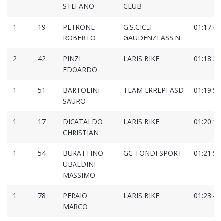
STEFANO
CLUB
1
19
PETRONE
G.S.CICLI
01:17:44
ROBERTO
GAUDENZI ASS.N
2
42
PINZI
LARIS BIKE
01:18:25
EDOARDO
1
51
BARTOLINI
TEAM ERREPI ASD
01:19:58
SAURO
1
17
DICATALDO
LARIS BIKE
01:20:13
CHRISTIAN
1
54
BURATTINO
GC TONDI SPORT
01:21:55
UBALDINI
MASSIMO
1
78
PERAIO
LARIS BIKE
01:23:46
MARCO