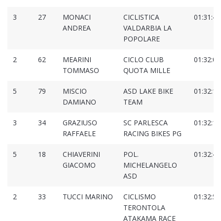
3
27
MONACI
CICLISTICA
01:31:47
ANDREA
VALDARBIA LA
POPOLARE
2
62
MEARINI
CICLO CLUB
01:32:03
TOMMASO
QUOTA MILLE
5
79
MISCIO
ASD LAKE BIKE
01:32:19
DAMIANO
TEAM
3
34
GRAZIUSO
SC PARLESCA
01:32:19
RAFFAELE
RACING BIKES PG
5
18
CHIAVERINI
POL.
01:32:49
GIACOMO
MICHELANGELO
ASD
2
33
TUCCI MARINO
CICLISMO
01:32:59
TERONTOLA
ATAKAMA RACE