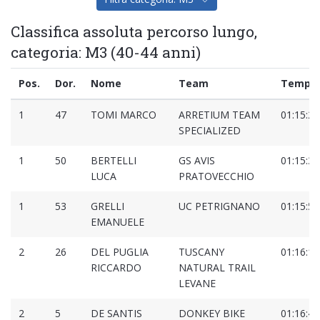
Classifica assoluta percorso lungo,
categoria: M3 (40-44 anni)
Pos.
Dor.
Nome
Team
Tempo
1
47
TOMI MARCO
ARRETIUM TEAM
01:15:29
SPECIALIZED
1
50
BERTELLI
GS AVIS
01:15:30
LUCA
PRATOVECCHIO
1
53
GRELLI
UC PETRIGNANO
01:15:57
EMANUELE
2
26
DEL PUGLIA
TUSCANY
01:16:10
RICCARDO
NATURAL TRAIL
LEVANE
2
5
DE SANTIS
DONKEY BIKE
01:16:40