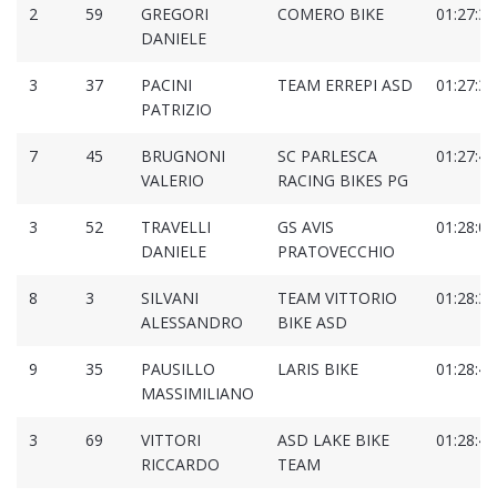
2
59
GREGORI
COMERO BIKE
01:27:38
DANIELE
3
37
PACINI
TEAM ERREPI ASD
01:27:38
PATRIZIO
7
45
BRUGNONI
SC PARLESCA
01:27:41
VALERIO
RACING BIKES PG
3
52
TRAVELLI
GS AVIS
01:28:00
DANIELE
PRATOVECCHIO
8
3
SILVANI
TEAM VITTORIO
01:28:31
ALESSANDRO
BIKE ASD
9
35
PAUSILLO
LARIS BIKE
01:28:45
MASSIMILIANO
3
69
VITTORI
ASD LAKE BIKE
01:28:46
RICCARDO
TEAM