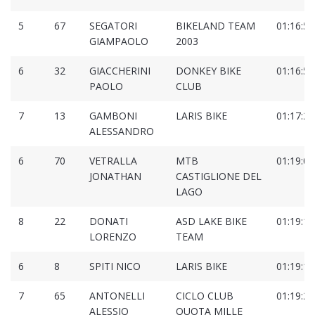
5
67
SEGATORI
BIKELAND TEAM
01:16:51
GIAMPAOLO
2003
6
32
GIACCHERINI
DONKEY BIKE
01:16:52
PAOLO
CLUB
7
13
GAMBONI
LARIS BIKE
01:17:29
ALESSANDRO
6
70
VETRALLA
MTB
01:19:04
JONATHAN
CASTIGLIONE DEL
LAGO
8
22
DONATI
ASD LAKE BIKE
01:19:14
LORENZO
TEAM
6
8
SPITI NICO
LARIS BIKE
01:19:17
7
65
ANTONELLI
CICLO CLUB
01:19:25
ALESSIO
QUOTA MILLE