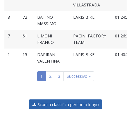
VILLASTRADA
8
72
BATINO
LARIS BIKE
01:24:29
MASSIMO
7
61
LIMONI
PACINI FACTORY
01:26:32
FRANCO
TEAM
1
15
DAPIRAN
LARIS BIKE
01:40:25
VALENTINA
1
2
3
Successivo »
Scarica classifica percorso lungo