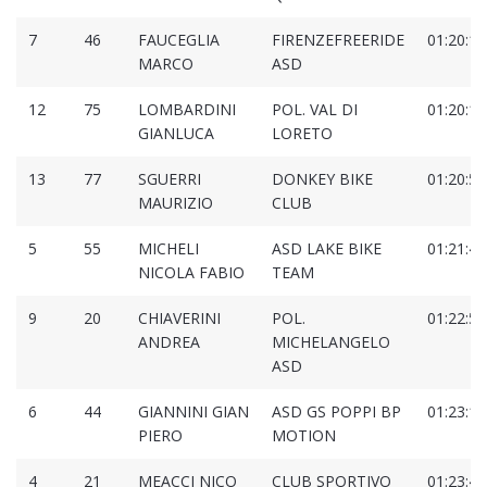
7
46
FAUCEGLIA
FIRENZEFREERIDE
01:20:10
MARCO
ASD
12
75
LOMBARDINI
POL. VAL DI
01:20:17
GIANLUCA
LORETO
13
77
SGUERRI
DONKEY BIKE
01:20:52
MAURIZIO
CLUB
5
55
MICHELI
ASD LAKE BIKE
01:21:40
NICOLA FABIO
TEAM
9
20
CHIAVERINI
POL.
01:22:53
ANDREA
MICHELANGELO
ASD
6
44
GIANNINI GIAN
ASD GS POPPI BP
01:23:12
PIERO
MOTION
4
21
MEACCI NICO
CLUB SPORTIVO
01:23:46