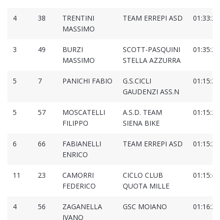
4
38
TRENTINI
TEAM ERREPI ASD
01:33:20
MASSIMO
3
49
BURZI
SCOTT-PASQUINI
01:35:25
MASSIMO
STELLA AZZURRA
5
7
PANICHI FABIO
G.S.CICLI
01:15:35
GAUDENZI ASS.N
5
57
MOSCATELLI
A.S.D. TEAM
01:15:38
FILIPPO
SIENA BIKE
6
66
FABIANELLI
TEAM ERREPI ASD
01:15:38
ENRICO
11
23
CAMORRI
CICLO CLUB
01:15:42
FEDERICO
QUOTA MILLE
4
56
ZAGANELLA
GSC MOIANO
01:16:39
IVANO