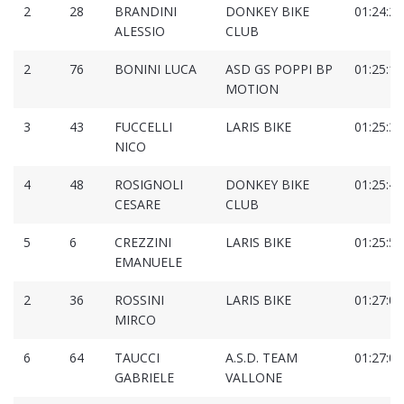
2
28
BRANDINI
DONKEY BIKE
01:24:27
ALESSIO
CLUB
2
76
BONINI LUCA
ASD GS POPPI BP
01:25:13
MOTION
3
43
FUCCELLI
LARIS BIKE
01:25:36
NICO
4
48
ROSIGNOLI
DONKEY BIKE
01:25:49
CESARE
CLUB
5
6
CREZZINI
LARIS BIKE
01:25:59
EMANUELE
2
36
ROSSINI
LARIS BIKE
01:27:02
MIRCO
6
64
TAUCCI
A.S.D. TEAM
01:27:08
GABRIELE
VALLONE