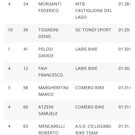
4
24
MORGANTI
MTB
01:28:55
FEDERICO
CASTIGLIONE DEL
LAGO
10
39
TOGNONI
GC TONDI SPORT
01:29:36
DENIS
1
41
PELOSI
LARIS BIKE
01:30:08
DAVIDE
4
12
FAVI
LARIS BIKE
01:30:36
FRANCESCO
3
58
MARGHERITINI
COMERO BIKE
01:31:02
MARCO
4
60
ATZENI
COMERO BIKE
01:31:02
SAMUELE
4
63
MENCARELLI
A.S.D. CICLISSIMO
01:31:32
ROBERTO
BIKE TEAM