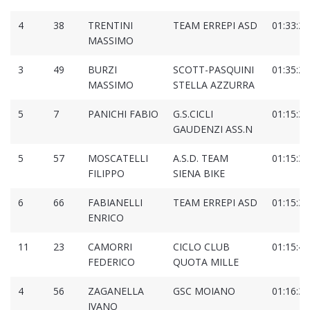
4
38
TRENTINI
TEAM ERREPI ASD
01:33:20
MASSIMO
3
49
BURZI
SCOTT-PASQUINI
01:35:25
MASSIMO
STELLA AZZURRA
5
7
PANICHI FABIO
G.S.CICLI
01:15:35
GAUDENZI ASS.N
5
57
MOSCATELLI
A.S.D. TEAM
01:15:38
FILIPPO
SIENA BIKE
6
66
FABIANELLI
TEAM ERREPI ASD
01:15:38
ENRICO
11
23
CAMORRI
CICLO CLUB
01:15:42
FEDERICO
QUOTA MILLE
4
56
ZAGANELLA
GSC MOIANO
01:16:39
IVANO