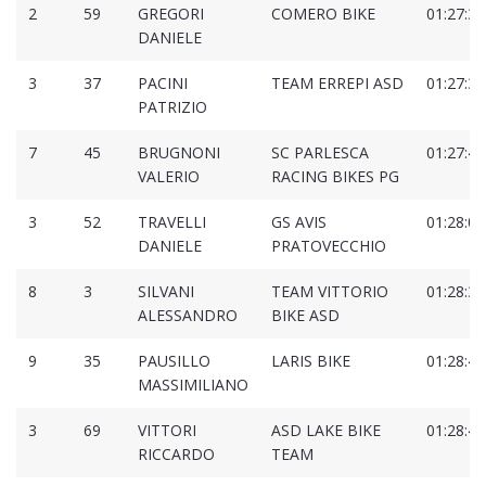
2
59
GREGORI
COMERO BIKE
01:27:38
DANIELE
3
37
PACINI
TEAM ERREPI ASD
01:27:38
PATRIZIO
7
45
BRUGNONI
SC PARLESCA
01:27:41
VALERIO
RACING BIKES PG
3
52
TRAVELLI
GS AVIS
01:28:00
DANIELE
PRATOVECCHIO
8
3
SILVANI
TEAM VITTORIO
01:28:31
ALESSANDRO
BIKE ASD
9
35
PAUSILLO
LARIS BIKE
01:28:45
MASSIMILIANO
3
69
VITTORI
ASD LAKE BIKE
01:28:46
RICCARDO
TEAM