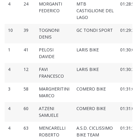
4
24
MORGANTI
MTB
01:28:55
FEDERICO
CASTIGLIONE DEL
LAGO
10
39
TOGNONI
GC TONDI SPORT
01:29:36
DENIS
1
41
PELOSI
LARIS BIKE
01:30:08
DAVIDE
4
12
FAVI
LARIS BIKE
01:30:36
FRANCESCO
3
58
MARGHERITINI
COMERO BIKE
01:31:02
MARCO
4
60
ATZENI
COMERO BIKE
01:31:02
SAMUELE
4
63
MENCARELLI
A.S.D. CICLISSIMO
01:31:32
ROBERTO
BIKE TEAM