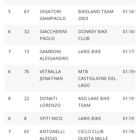
5
67
SEGATORI
BIKELAND TEAM
01:16:51
GIAMPAOLO
2003
6
32
GIACCHERINI
DONKEY BIKE
01:16:52
PAOLO
CLUB
7
13
GAMBONI
LARIS BIKE
01:17:29
ALESSANDRO
6
70
VETRALLA
MTB
01:19:04
JONATHAN
CASTIGLIONE DEL
LAGO
8
22
DONATI
ASD LAKE BIKE
01:19:14
LORENZO
TEAM
6
8
SPITI NICO
LARIS BIKE
01:19:17
7
65
ANTONELLI
CICLO CLUB
01:19:25
ALESSIO
QUOTA MILLE