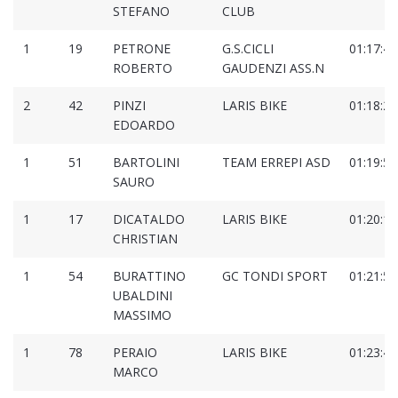
STEFANO
CLUB
1
19
PETRONE
G.S.CICLI
01:17:44
ROBERTO
GAUDENZI ASS.N
2
42
PINZI
LARIS BIKE
01:18:25
EDOARDO
1
51
BARTOLINI
TEAM ERREPI ASD
01:19:58
SAURO
1
17
DICATALDO
LARIS BIKE
01:20:13
CHRISTIAN
1
54
BURATTINO
GC TONDI SPORT
01:21:55
UBALDINI
MASSIMO
1
78
PERAIO
LARIS BIKE
01:23:46
MARCO