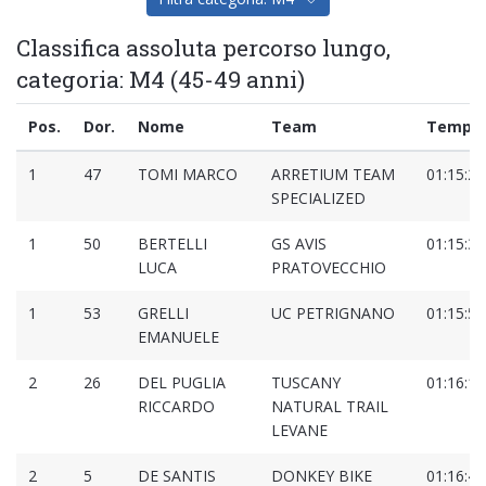
Classifica assoluta percorso lungo,
categoria: M4 (45-49 anni)
Pos.
Dor.
Nome
Team
Tempo
1
47
TOMI MARCO
ARRETIUM TEAM
01:15:29
SPECIALIZED
1
50
BERTELLI
GS AVIS
01:15:30
LUCA
PRATOVECCHIO
1
53
GRELLI
UC PETRIGNANO
01:15:57
EMANUELE
2
26
DEL PUGLIA
TUSCANY
01:16:10
RICCARDO
NATURAL TRAIL
LEVANE
2
5
DE SANTIS
DONKEY BIKE
01:16:40