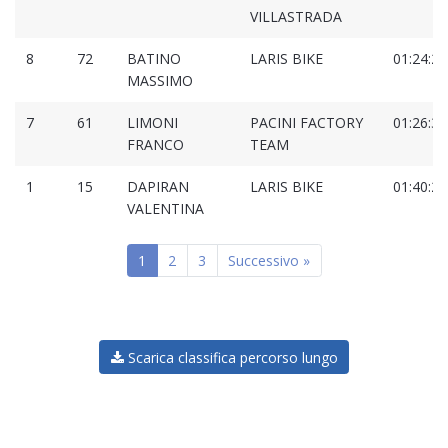
VILLASTRADA
8
72
BATINO
LARIS BIKE
01:24:29
MASSIMO
7
61
LIMONI
PACINI FACTORY
01:26:32
FRANCO
TEAM
1
15
DAPIRAN
LARIS BIKE
01:40:25
VALENTINA
1
2
3
Successivo »
Scarica classifica percorso lungo