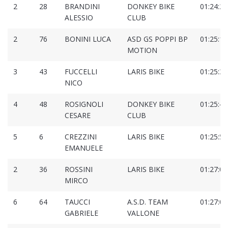
2
28
BRANDINI
DONKEY BIKE
01:24:27
ALESSIO
CLUB
2
76
BONINI LUCA
ASD GS POPPI BP
01:25:13
MOTION
3
43
FUCCELLI
LARIS BIKE
01:25:36
NICO
4
48
ROSIGNOLI
DONKEY BIKE
01:25:49
CESARE
CLUB
5
6
CREZZINI
LARIS BIKE
01:25:59
EMANUELE
2
36
ROSSINI
LARIS BIKE
01:27:02
MIRCO
6
64
TAUCCI
A.S.D. TEAM
01:27:08
GABRIELE
VALLONE