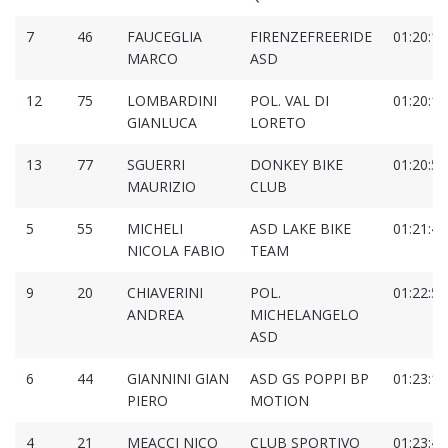
7
46
FAUCEGLIA
FIRENZEFREERIDE
01:20:10
MARCO
ASD
12
75
LOMBARDINI
POL. VAL DI
01:20:17
GIANLUCA
LORETO
13
77
SGUERRI
DONKEY BIKE
01:20:52
MAURIZIO
CLUB
5
55
MICHELI
ASD LAKE BIKE
01:21:40
NICOLA FABIO
TEAM
9
20
CHIAVERINI
POL.
01:22:53
ANDREA
MICHELANGELO
ASD
6
44
GIANNINI GIAN
ASD GS POPPI BP
01:23:12
PIERO
MOTION
4
21
MEACCI NICO
CLUB SPORTIVO
01:23:46