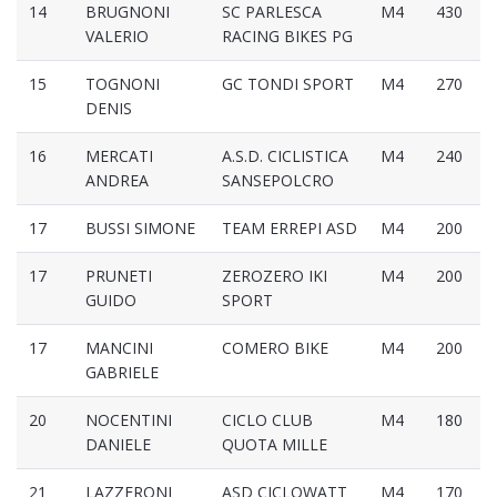
14
BRUGNONI
SC PARLESCA
M4
430
VALERIO
RACING BIKES PG
15
TOGNONI
GC TONDI SPORT
M4
270
DENIS
16
MERCATI
A.S.D. CICLISTICA
M4
240
ANDREA
SANSEPOLCRO
17
BUSSI SIMONE
TEAM ERREPI ASD
M4
200
17
PRUNETI
ZEROZERO IKI
M4
200
GUIDO
SPORT
17
MANCINI
COMERO BIKE
M4
200
GABRIELE
20
NOCENTINI
CICLO CLUB
M4
180
DANIELE
QUOTA MILLE
21
LAZZERONI
ASD CICLOWATT
M4
170