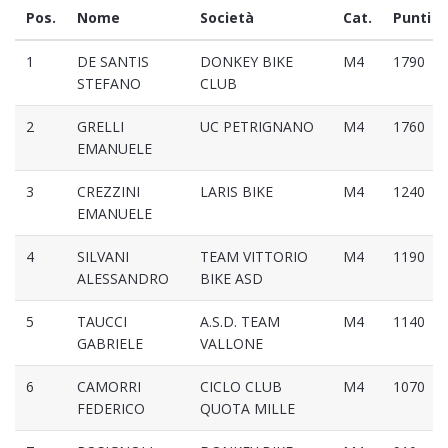
Pos.
Nome
Società
Cat.
Punti
1
DE SANTIS
DONKEY BIKE
M4
1790
STEFANO
CLUB
2
GRELLI
UC PETRIGNANO
M4
1760
EMANUELE
3
CREZZINI
LARIS BIKE
M4
1240
EMANUELE
4
SILVANI
TEAM VITTORIO
M4
1190
ALESSANDRO
BIKE ASD
5
TAUCCI
A.S.D. TEAM
M4
1140
GABRIELE
VALLONE
6
CAMORRI
CICLO CLUB
M4
1070
FEDERICO
QUOTA MILLE