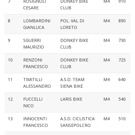
7
ROSIGNOLI
DONKEY BIKE
M4
910
CESARE
CLUB
8
LOMBARDINI
POL. VAL DI
M4
890
GIANLUCA
LORETO
9
SGUERRI
DONKEY BIKE
M4
730
MAURIZIO
CLUB
10
RENZONI
DONKEY BIKE
M4
725
FRANCESCO
CLUB
11
TIMITILLI
A.S.D. TEAM
M4
640
ALESSANDRO
SIENA BIKE
12
FUCCELLI
LARIS BIKE
M4
540
NICO
13
INNOCENTI
A.S.D. CICLISTICA
M4
510
FRANCESCO
SANSEPOLCRO