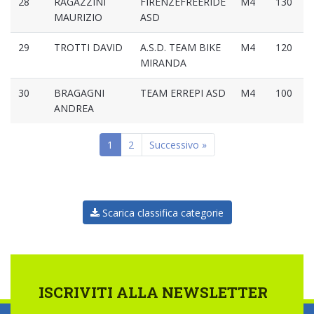
28
RAGAZZINI
FIRENZEFREERIDE
M4
130
MAURIZIO
ASD
29
TROTTI DAVID
A.S.D. TEAM BIKE
M4
120
MIRANDA
30
BRAGAGNI
TEAM ERREPI ASD
M4
100
ANDREA
1
2
Successivo »
Scarica classifica categorie
ISCRIVITI ALLA NEWSLETTER