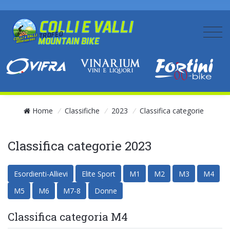
Home
/
Classifiche
/
2023
/
Classifica categorie
Classifica categorie 2023
Esordienti-Allievi
Elite Sport
M1
M2
M3
M4
M5
M6
M7-8
Donne
Classifica categoria M4