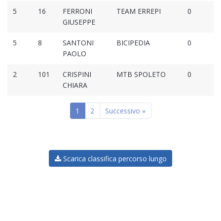
5
16
FERRONI
TEAM ERREPI
0
GIUSEPPE
5
8
SANTONI
BICIPEDIA
0
PAOLO
2
101
CRISPINI
MTB SPOLETO
0
CHIARA
1
2
Successivo »
Scarica classifica percorso lungo