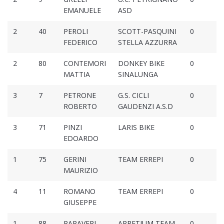
EMANUELE
ASD
2
40
PEROLI
SCOTT-PASQUINI
0
FEDERICO
STELLA AZZURRA
2
80
CONTEMORI
DONKEY BIKE
0
MATTIA
SINALUNGA
3
7
PETRONE
G.S. CICLI
0
ROBERTO
GAUDENZI A.S.D
3
71
PINZI
LARIS BIKE
0
EDOARDO
1
75
GERINI
TEAM ERREPI
0
MAURIZIO
4
11
ROMANO
TEAM ERREPI
0
GIUSEPPE
1
88
PAPAVERI
ARRETIUM TEAM
0