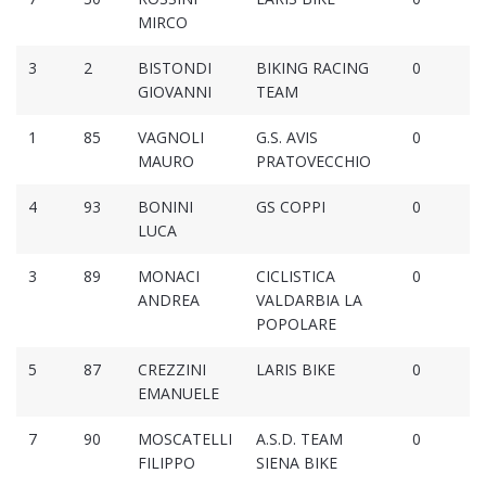
MIRCO
3
2
BISTONDI
BIKING RACING
0
GIOVANNI
TEAM
1
85
VAGNOLI
G.S. AVIS
0
MAURO
PRATOVECCHIO
4
93
BONINI
GS COPPI
0
LUCA
3
89
MONACI
CICLISTICA
0
ANDREA
VALDARBIA LA
POPOLARE
5
87
CREZZINI
LARIS BIKE
0
EMANUELE
7
90
MOSCATELLI
A.S.D. TEAM
0
FILIPPO
SIENA BIKE