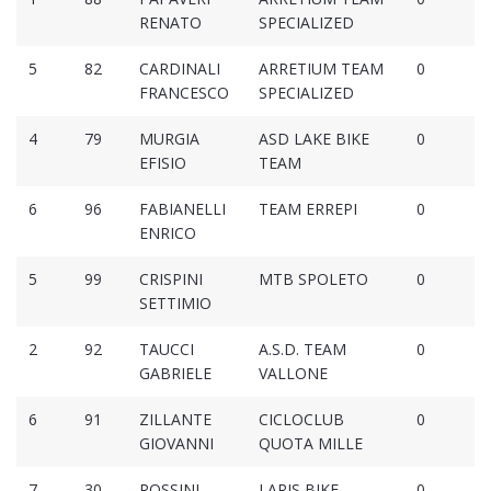
RENATO
SPECIALIZED
5
82
CARDINALI
ARRETIUM TEAM
0
FRANCESCO
SPECIALIZED
4
79
MURGIA
ASD LAKE BIKE
0
EFISIO
TEAM
6
96
FABIANELLI
TEAM ERREPI
0
ENRICO
5
99
CRISPINI
MTB SPOLETO
0
SETTIMIO
2
92
TAUCCI
A.S.D. TEAM
0
GABRIELE
VALLONE
6
91
ZILLANTE
CICLOCLUB
0
GIOVANNI
QUOTA MILLE
7
30
ROSSINI
LARIS BIKE
0