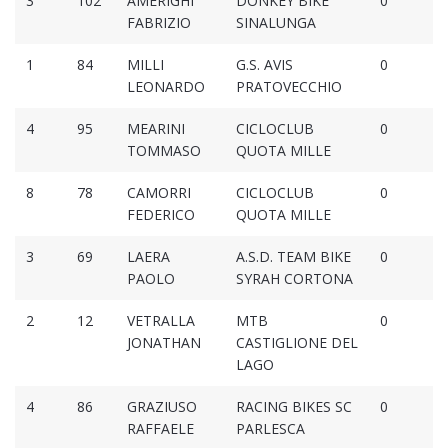
3
102
AMERIGHI
DONKEY BIKE
0
FABRIZIO
SINALUNGA
1
84
MILLI
G.S. AVIS
0
LEONARDO
PRATOVECCHIO
4
95
MEARINI
CICLOCLUB
0
TOMMASO
QUOTA MILLE
8
78
CAMORRI
CICLOCLUB
0
FEDERICO
QUOTA MILLE
3
69
LAERA
A.S.D. TEAM BIKE
0
PAOLO
SYRAH CORTONA
2
12
VETRALLA
MTB
0
JONATHAN
CASTIGLIONE DEL
LAGO
4
86
GRAZIUSO
RACING BIKES SC
0
RAFFAELE
PARLESCA