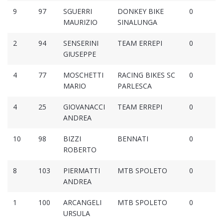
9
97
SGUERRI
DONKEY BIKE
0
MAURIZIO
SINALUNGA
2
94
SENSERINI
TEAM ERREPI
0
GIUSEPPE
4
77
MOSCHETTI
RACING BIKES SC
0
MARIO
PARLESCA
4
25
GIOVANACCI
TEAM ERREPI
0
ANDREA
10
98
BIZZI
BENNATI
0
ROBERTO
8
103
PIERMATTI
MTB SPOLETO
0
ANDREA
1
100
ARCANGELI
MTB SPOLETO
0
URSULA