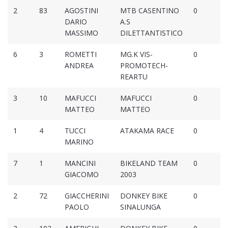
2
83
AGOSTINI
MTB CASENTINO
0
DARIO
A.S
MASSIMO
DILETTANTISTICO
6
3
ROMETTI
MG.K VIS-
0
ANDREA
PROMOTECH-
REARTU
3
10
MAFUCCI
MAFUCCI
0
MATTEO
MATTEO
1
4
TUCCI
ATAKAMA RACE
0
MARINO
7
1
MANCINI
BIKELAND TEAM
0
GIACOMO
2003
2
72
GIACCHERINI
DONKEY BIKE
0
PAOLO
SINALUNGA