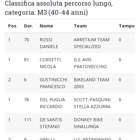
Classifica assoluta percorso lungo,
categoria: M3 (40-44 anni)
Pos.
Dor.
Nome
Team
Tempo
1
70
ROSSI
ARRETIUM TEAM
0
DANIELE
SPECIALIZED
1
81
CORSETTI
G.S. AVIS
0
NICOLA
PRATOVECCHIO
2
6
GUSTINICCHI
BIKELAND TEAM
0
FRANCESCO
2003
1
76
DEL PUGLIA
SCOTT-PASQUINI
0
RICCARDO
STELLA AZZURRA
1
111
DE SANTIS
DONKEY BIKE
0
STEFANO
SINALUNGA
2
9
GRELLI
U.C. PETRIGNANO
0