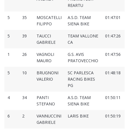
REARTU
5
35
MOSCATELLI
A.S.D. TEAM
01:47:01
0
FILIPPO
SIENA BIKE
5
39
TAUCCI
TEAM VALLONE
01:47:26
0
GABRIELE
CA
1
26
VAGNOLI
G.S. AVIS
01:47:56
0
MAURO
PRATOVECCHIO
5
10
BRUGNONI
SC PARLESCA
01:48:18
0
VALERIO
RACING BIKES
PG
4
34
PANTI
A.S.D. TEAM
01:50:11
0
STEFANO
SIENA BIKE
6
2
VANNUCCINI
LARIS BIKE
01:50:19
0
GABRIELE