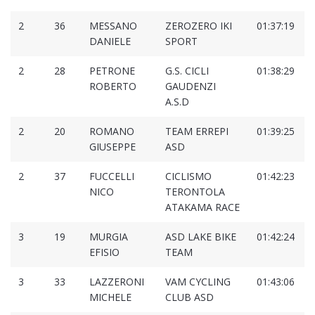
2
36
MESSANO
ZEROZERO IKI
01:37:19
0
DANIELE
SPORT
2
28
PETRONE
G.S. CICLI
01:38:29
0
ROBERTO
GAUDENZI
A.S.D
2
20
ROMANO
TEAM ERREPI
01:39:25
0
GIUSEPPE
ASD
2
37
FUCCELLI
CICLISMO
01:42:23
0
NICO
TERONTOLA
ATAKAMA RACE
3
19
MURGIA
ASD LAKE BIKE
01:42:24
0
EFISIO
TEAM
3
33
LAZZERONI
VAM CYCLING
01:43:06
0
MICHELE
CLUB ASD