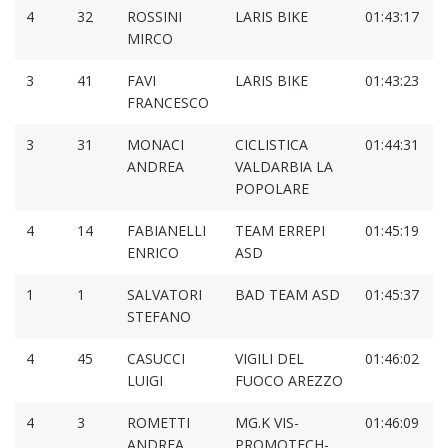
4
32
ROSSINI
LARIS BIKE
01:43:17
0
MIRCO
3
41
FAVI
LARIS BIKE
01:43:23
0
FRANCESCO
3
31
MONACI
CICLISTICA
01:44:31
0
ANDREA
VALDARBIA LA
POPOLARE
4
14
FABIANELLI
TEAM ERREPI
01:45:19
0
ENRICO
ASD
1
1
SALVATORI
BAD TEAM ASD
01:45:37
0
STEFANO
4
45
CASUCCI
VIGILI DEL
01:46:02
0
LUIGI
FUOCO AREZZO
4
3
ROMETTI
MG.K VIS-
01:46:09
0
ANDREA
PROMOTECH-