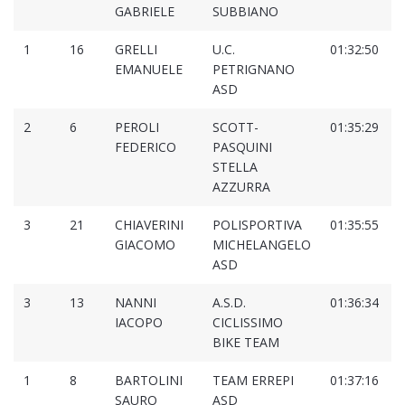
GABRIELE
SUBBIANO
1
16
GRELLI
U.C.
01:32:50
0
EMANUELE
PETRIGNANO
ASD
2
6
PEROLI
SCOTT-
01:35:29
0
FEDERICO
PASQUINI
STELLA
AZZURRA
3
21
CHIAVERINI
POLISPORTIVA
01:35:55
0
GIACOMO
MICHELANGELO
ASD
3
13
NANNI
A.S.D.
01:36:34
0
IACOPO
CICLISSIMO
BIKE TEAM
1
8
BARTOLINI
TEAM ERREPI
01:37:16
0
SAURO
ASD