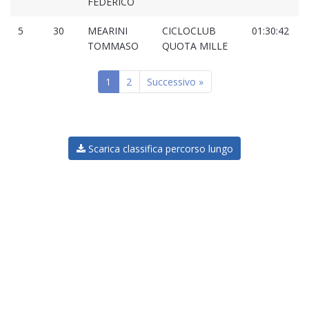
FEDERICO
5
30
MEARINI
CICLOCLUB
01:30:42
0
TOMMASO
QUOTA MILLE
1
2
Successivo »
Scarica classifica percorso lungo