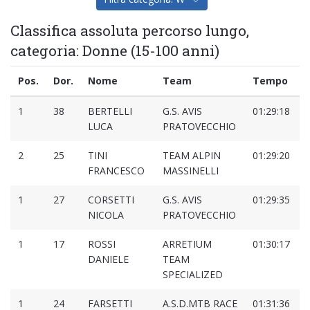
Classifica assoluta percorso lungo,
categoria: Donne (15-100 anni)
Pos.
Dor.
Nome
Team
Tempo
1
38
BERTELLI
G.S. AVIS
01:29:18
0
LUCA
PRATOVECCHIO
2
25
TINI
TEAM ALPIN
01:29:20
0
FRANCESCO
MASSINELLI
1
27
CORSETTI
G.S. AVIS
01:29:35
0
NICOLA
PRATOVECCHIO
1
17
ROSSI
ARRETIUM
01:30:17
0
DANIELE
TEAM
SPECIALIZED
1
24
FARSETTI
A.S.D.MTB RACE
01:31:36
0