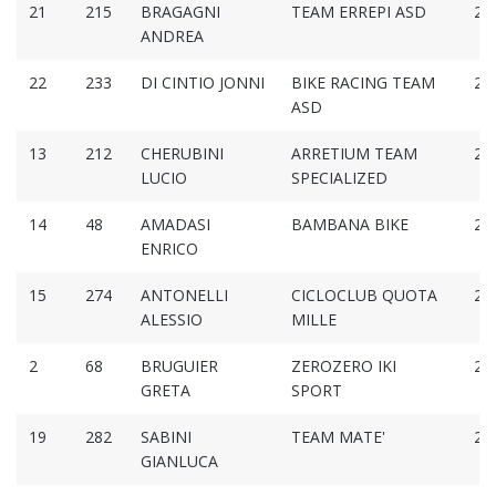
21
215
BRAGAGNI
TEAM ERREPI ASD
2:4
ANDREA
22
233
DI CINTIO JONNI
BIKE RACING TEAM
2:4
ASD
13
212
CHERUBINI
ARRETIUM TEAM
2:4
LUCIO
SPECIALIZED
14
48
AMADASI
BAMBANA BIKE
2:4
ENRICO
15
274
ANTONELLI
CICLOCLUB QUOTA
2:4
ALESSIO
MILLE
2
68
BRUGUIER
ZEROZERO IKI
2:4
GRETA
SPORT
19
282
SABINI
TEAM MATE'
2:4
GIANLUCA