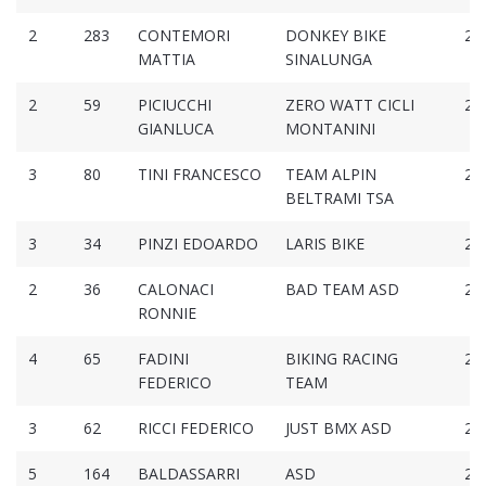
2
283
CONTEMORI
DONKEY BIKE
2:0
MATTIA
SINALUNGA
2
59
PICIUCCHI
ZERO WATT CICLI
2:1
GIANLUCA
MONTANINI
3
80
TINI FRANCESCO
TEAM ALPIN
2:1
BELTRAMI TSA
3
34
PINZI EDOARDO
LARIS BIKE
2:1
2
36
CALONACI
BAD TEAM ASD
2:1
RONNIE
4
65
FADINI
BIKING RACING
2:1
FEDERICO
TEAM
3
62
RICCI FEDERICO
JUST BMX ASD
2:1
5
164
BALDASSARRI
ASD
2:1