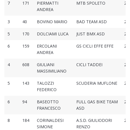
7
171
PIERMATTI
MTB SPOLETO
2:2
ANDREA
3
40
BOVINO MARIO
BAD TEAM ASD
2:2
5
170
DOLCIAMI LUCA
JUST BMX ASD
2:2
6
159
ERCOLANI
GS CICLI EFFE EFFE
2:2
ANDREA
4
608
GIULIANI
CICLI TADDEI
2:2
MASSIMILIANO
5
143
TALOZZI
SCUDERIA MUFLONE
2:2
FEDERICO
6
94
BASEOTTO
FULL GAS BIKE TEAM
2:2
FRANCESCO
ASD
8
184
CORINALDESI
A.S.D. GIULIODORI
2:2
SIMONE
RENZO