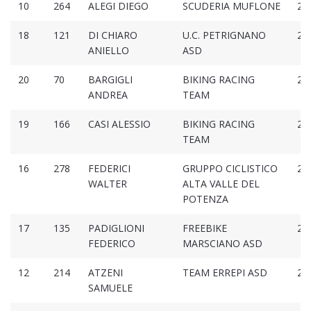
10
264
ALEGI DIEGO
SCUDERIA MUFLONE
2:3
18
121
DI CHIARO
U.C. PETRIGNANO
2:3
ANIELLO
ASD
20
70
BARGIGLI
BIKING RACING
2:3
ANDREA
TEAM
19
166
CASI ALESSIO
BIKING RACING
2:3
TEAM
16
278
FEDERICI
GRUPPO CICLISTICO
2:3
WALTER
ALTA VALLE DEL
POTENZA
17
135
PADIGLIONI
FREEBIKE
2:3
FEDERICO
MARSCIANO ASD
12
214
ATZENI
TEAM ERREPI ASD
2:3
SAMUELE