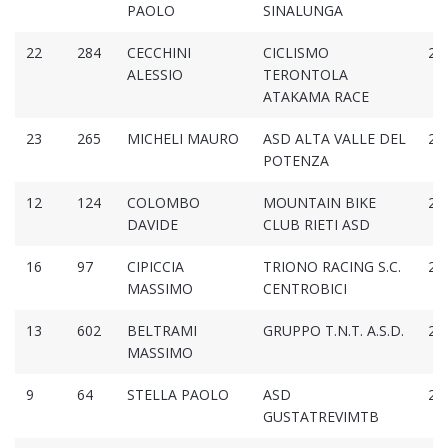
PAOLO
SINALUNGA
22
284
CECCHINI
CICLISMO
2:4
ALESSIO
TERONTOLA
ATAKAMA RACE
23
265
MICHELI MAURO
ASD ALTA VALLE DEL
2:4
POTENZA
12
124
COLOMBO
MOUNTAIN BIKE
2:4
DAVIDE
CLUB RIETI ASD
16
97
CIPICCIA
TRIONO RACING S.C.
2:4
MASSIMO
CENTROBICI
13
602
BELTRAMI
GRUPPO T.N.T. A.S.D.
2:4
MASSIMO
9
64
STELLA PAOLO
ASD
2:4
GUSTATREVIMTB