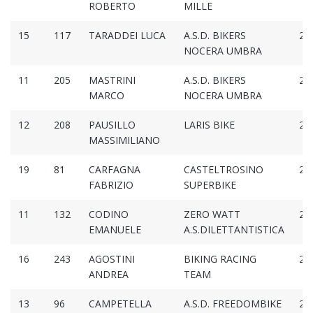
ROBERTO
MILLE
15
117
TARADDEI LUCA
A.S.D. BIKERS
2:3
NOCERA UMBRA
11
205
MASTRINI
A.S.D. BIKERS
2:3
MARCO
NOCERA UMBRA
12
208
PAUSILLO
LARIS BIKE
2:3
MASSIMILIANO
19
81
CARFAGNA
CASTELTROSINO
2:3
FABRIZIO
SUPERBIKE
11
132
CODINO
ZERO WATT
2:3
EMANUELE
A.S.DILETTANTISTICA
16
243
AGOSTINI
BIKING RACING
2:3
ANDREA
TEAM
13
96
CAMPETELLA
A.S.D. FREEDOMBIKE
2:3