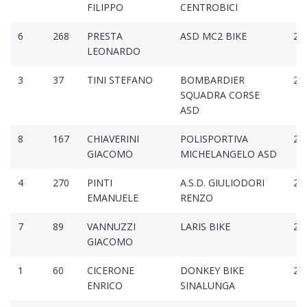
FILIPPO
CENTROBICI
6
268
PRESTA
ASD MC2 BIKE
2:1
LEONARDO
3
37
TINI STEFANO
BOMBARDIER
2:1
SQUADRA CORSE
ASD
8
167
CHIAVERINI
POLISPORTIVA
2:1
GIACOMO
MICHELANGELO ASD
4
270
PINTI
A.S.D. GIULIODORI
2:1
EMANUELE
RENZO
7
89
VANNUZZI
LARIS BIKE
2:1
GIACOMO
1
60
CICERONE
DONKEY BIKE
2:1
ENRICO
SINALUNGA