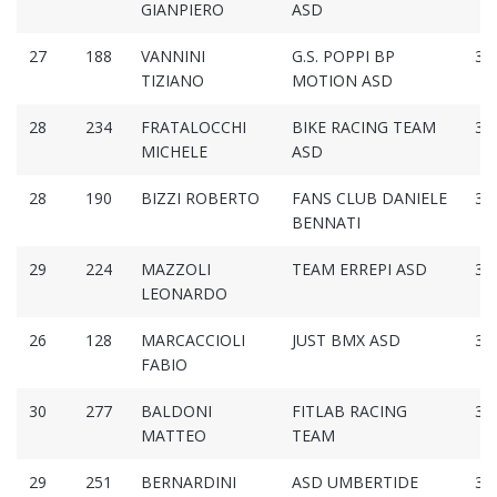
GIANPIERO
ASD
27
188
VANNINI
G.S. POPPI BP
3:0
TIZIANO
MOTION ASD
28
234
FRATALOCCHI
BIKE RACING TEAM
3:0
MICHELE
ASD
28
190
BIZZI ROBERTO
FANS CLUB DANIELE
3:0
BENNATI
29
224
MAZZOLI
TEAM ERREPI ASD
3:0
LEONARDO
26
128
MARCACCIOLI
JUST BMX ASD
3:0
FABIO
30
277
BALDONI
FITLAB RACING
3:0
MATTEO
TEAM
29
251
BERNARDINI
ASD UMBERTIDE
3:0