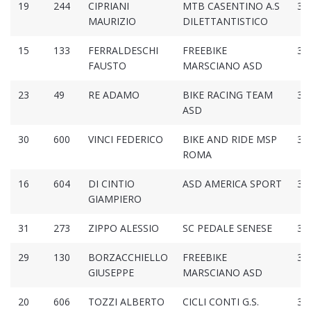
19
244
CIPRIANI
MTB CASENTINO A.S
3:1
MAURIZIO
DILETTANTISTICO
15
133
FERRALDESCHI
FREEBIKE
3:1
FAUSTO
MARSCIANO ASD
23
49
RE ADAMO
BIKE RACING TEAM
3:1
ASD
30
600
VINCI FEDERICO
BIKE AND RIDE MSP
3:1
ROMA
16
604
DI CINTIO
ASD AMERICA SPORT
3:1
GIAMPIERO
31
273
ZIPPO ALESSIO
SC PEDALE SENESE
3:2
29
130
BORZACCHIELLO
FREEBIKE
3:2
GIUSEPPE
MARSCIANO ASD
20
606
TOZZI ALBERTO
CICLI CONTI G.S.
3:2