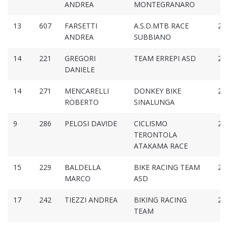
ANDREA
MONTEGRANARO
13
607
FARSETTI
A.S.D.MTB RACE
2:3
ANDREA
SUBBIANO
14
221
GREGORI
TEAM ERREPI ASD
2:3
DANIELE
14
271
MENCARELLI
DONKEY BIKE
2:3
ROBERTO
SINALUNGA
9
286
PELOSI DAVIDE
CICLISMO
2:3
TERONTOLA
ATAKAMA RACE
15
229
BALDELLA
BIKE RACING TEAM
2:3
MARCO
ASD
17
242
TIEZZI ANDREA
BIKING RACING
2:3
TEAM