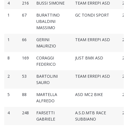
4
216
BUSSI SIMONE
TEAM ERREPI ASD
2:1
1
67
BURATTINO
GC TONDI SPORT
2:1
UBALDINI
MASSIMO
1
66
GERINI
TEAM ERREPI ASD
2:1
MAURIZIO
8
169
CORAGGI
JUST BMX ASD
2:1
FEDERICO
2
53
BARTOLINI
TEAM ERREPI ASD
2:1
SAURO
5
88
MARTELLA
ASD MC2 BIKE
2:1
ALFREDO
4
248
FARSETTI
A.S.D.MTB RACE
2:1
GABRIELE
SUBBIANO