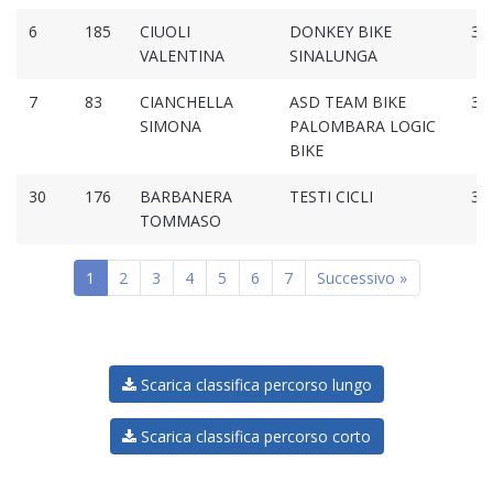
6
185
CIUOLI
DONKEY BIKE
3:2
VALENTINA
SINALUNGA
7
83
CIANCHELLA
ASD TEAM BIKE
3:3
SIMONA
PALOMBARA LOGIC
BIKE
30
176
BARBANERA
TESTI CICLI
3:4
TOMMASO
1
2
3
4
5
6
7
Successivo »
Scarica classifica percorso lungo
Scarica classifica percorso corto