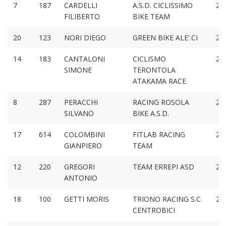
7
187
CARDELLI
A.S.D. CICLISSIMO
2:4
FILIBERTO
BIKE TEAM
20
123
NORI DIEGO
GREEN BIKE ALE'.CI
2:4
14
183
CANTALONI
CICLISMO
2:4
SIMONE
TERONTOLA
ATAKAMA RACE
8
287
PERACCHI
RACING ROSOLA
2:4
SILVANO
BIKE A.S.D.
17
614
COLOMBINI
FITLAB RACING
2:4
GIANPIERO
TEAM
12
220
GREGORI
TEAM ERREPI ASD
2:4
ANTONIO
18
100
GETTI MORIS
TRIONO RACING S.C.
2:4
CENTROBICI