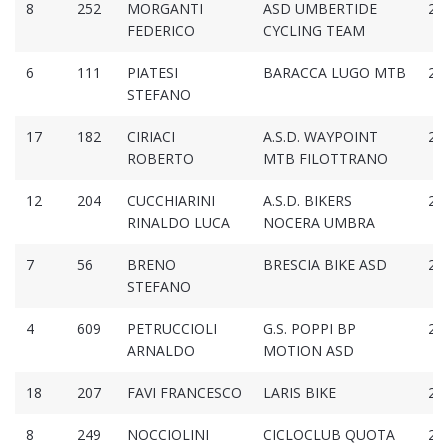
8
252
MORGANTI
ASD UMBERTIDE
2:2
FEDERICO
CYCLING TEAM
6
111
PIATESI
BARACCA LUGO MTB
2:2
STEFANO
17
182
CIRIACI
A.S.D. WAYPOINT
2:3
ROBERTO
MTB FILOTTRANO
12
204
CUCCHIARINI
A.S.D. BIKERS
2:3
RINALDO LUCA
NOCERA UMBRA
7
56
BRENO
BRESCIA BIKE ASD
2:3
STEFANO
4
609
PETRUCCIOLI
G.S. POPPI BP
2:3
ARNALDO
MOTION ASD
18
207
FAVI FRANCESCO
LARIS BIKE
2:3
8
249
NOCCIOLINI
CICLOCLUB QUOTA
2:3