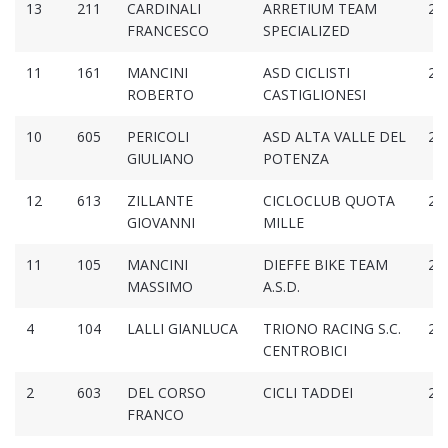
13
211
CARDINALI
ARRETIUM TEAM
2:2
FRANCESCO
SPECIALIZED
11
161
MANCINI
ASD CICLISTI
2:2
ROBERTO
CASTIGLIONESI
10
605
PERICOLI
ASD ALTA VALLE DEL
2:2
GIULIANO
POTENZA
12
613
ZILLANTE
CICLOCLUB QUOTA
2:2
GIOVANNI
MILLE
11
105
MANCINI
DIEFFE BIKE TEAM
2:2
MASSIMO
A.S.D.
4
104
LALLI GIANLUCA
TRIONO RACING S.C.
2:2
CENTROBICI
2
603
DEL CORSO
CICLI TADDEI
2:2
FRANCO