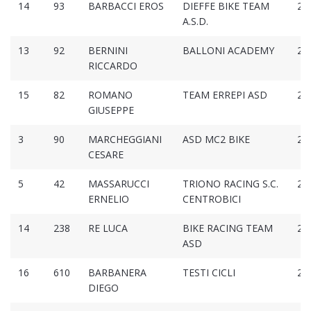
14
93
BARBACCI EROS
DIEFFE BIKE TEAM
2:2
A.S.D.
13
92
BERNINI
BALLONI ACADEMY
2:2
RICCARDO
15
82
ROMANO
TEAM ERREPI ASD
2:2
GIUSEPPE
3
90
MARCHEGGIANI
ASD MC2 BIKE
2:2
CESARE
5
42
MASSARUCCI
TRIONO RACING S.C.
2:2
ERNELIO
CENTROBICI
14
238
RE LUCA
BIKE RACING TEAM
2:2
ASD
16
610
BARBANERA
TESTI CICLI
2:2
DIEGO