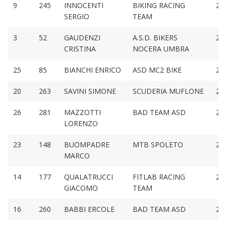
9
245
INNOCENTI
BIKING RACING
2:4
SERGIO
TEAM
3
52
GAUDENZI
A.S.D. BIKERS
2:5
CRISTINA
NOCERA UMBRA
25
85
BIANCHI ENRICO
ASD MC2 BIKE
2:5
20
263
SAVINI SIMONE
SCUDERIA MUFLONE
2:5
26
281
MAZZOTTI
BAD TEAM ASD
2:5
LORENZO
23
148
BUOMPADRE
MTB SPOLETO
2:5
MARCO
14
177
QUALATRUCCI
FITLAB RACING
2:5
GIACOMO
TEAM
16
260
BABBI ERCOLE
BAD TEAM ASD
2:5