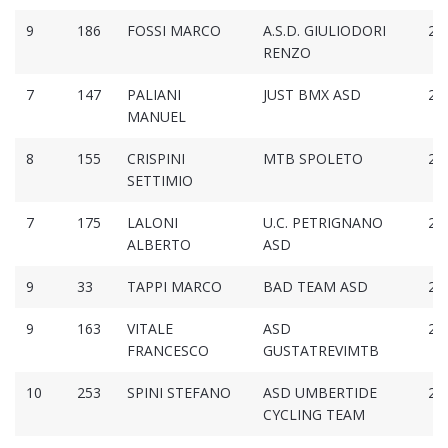
9
186
FOSSI MARCO
A.S.D. GIULIODORI
2:2
RENZO
7
147
PALIANI
JUST BMX ASD
2:2
MANUEL
8
155
CRISPINI
MTB SPOLETO
2:2
SETTIMIO
7
175
LALONI
U.C. PETRIGNANO
2:2
ALBERTO
ASD
9
33
TAPPI MARCO
BAD TEAM ASD
2:2
9
163
VITALE
ASD
2:2
FRANCESCO
GUSTATREVIMTB
10
253
SPINI STEFANO
ASD UMBERTIDE
2:2
CYCLING TEAM