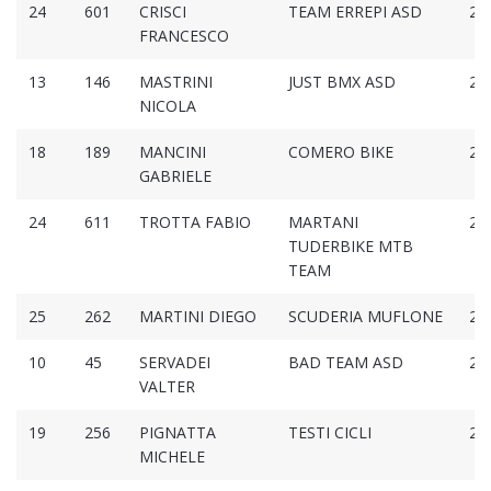
24
601
CRISCI
TEAM ERREPI ASD
2:4
FRANCESCO
13
146
MASTRINI
JUST BMX ASD
2:4
NICOLA
18
189
MANCINI
COMERO BIKE
2:4
GABRIELE
24
611
TROTTA FABIO
MARTANI
2:4
TUDERBIKE MTB
TEAM
25
262
MARTINI DIEGO
SCUDERIA MUFLONE
2:4
10
45
SERVADEI
BAD TEAM ASD
2:4
VALTER
19
256
PIGNATTA
TESTI CICLI
2:4
MICHELE