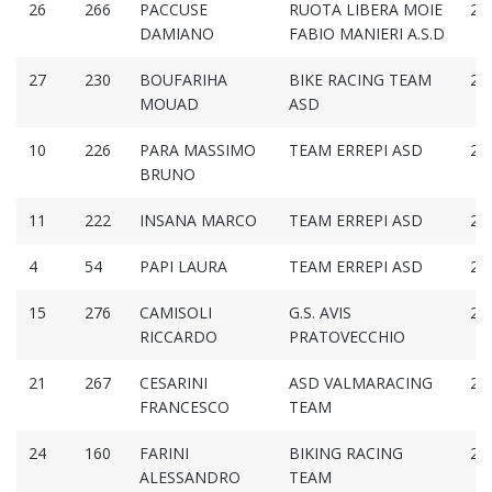
26
266
PACCUSE
RUOTA LIBERA MOIE
2:5
DAMIANO
FABIO MANIERI A.S.D
27
230
BOUFARIHA
BIKE RACING TEAM
2:5
MOUAD
ASD
10
226
PARA MASSIMO
TEAM ERREPI ASD
2:5
BRUNO
11
222
INSANA MARCO
TEAM ERREPI ASD
2:5
4
54
PAPI LAURA
TEAM ERREPI ASD
2:5
15
276
CAMISOLI
G.S. AVIS
2:5
RICCARDO
PRATOVECCHIO
21
267
CESARINI
ASD VALMARACING
2:5
FRANCESCO
TEAM
24
160
FARINI
BIKING RACING
2:5
ALESSANDRO
TEAM