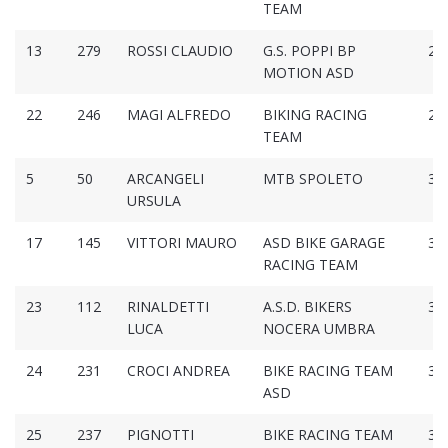
TEAM
13
279
ROSSI CLAUDIO
G.S. POPPI BP
2:5
MOTION ASD
22
246
MAGI ALFREDO
BIKING RACING
2:5
TEAM
5
50
ARCANGELI
MTB SPOLETO
3:0
URSULA
17
145
VITTORI MAURO
ASD BIKE GARAGE
3:0
RACING TEAM
23
112
RINALDETTI
A.S.D. BIKERS
3:0
LUCA
NOCERA UMBRA
24
231
CROCI ANDREA
BIKE RACING TEAM
3:0
ASD
25
237
PIGNOTTI
BIKE RACING TEAM
3:0