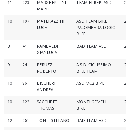
11
223
MARGHERITINI
TEAM ERREPI ASD
2:2
MARCO
10
107
MATERAZZINI
ASD TEAM BIKE
2:2
LUCA
PALOMBARA LOGIC
BIKE
8
41
RAMBALDI
BAD TEAM ASD
2:2
GIANLUCA
9
241
PERUZZI
A.S.D. CICLISSIMO
2:2
ROBERTO
BIKE TEAM
10
86
BICCHERI
ASD MC2 BIKE
2:2
ANDREA
10
122
SACCHETTI
MONTI GEMELLI
2:2
THOMAS
BIKE
12
261
TONTI STEFANO
BAD TEAM ASD
2:2