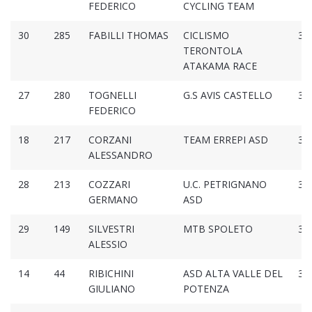
FEDERICO
CYCLING TEAM
30
285
FABILLI THOMAS
CICLISMO
3:0
TERONTOLA
ATAKAMA RACE
27
280
TOGNELLI
G.S AVIS CASTELLO
3:0
FEDERICO
18
217
CORZANI
TEAM ERREPI ASD
3:0
ALESSANDRO
28
213
COZZARI
U.C. PETRIGNANO
3:0
GERMANO
ASD
29
149
SILVESTRI
MTB SPOLETO
3:0
ALESSIO
14
44
RIBICHINI
ASD ALTA VALLE DEL
3:0
GIULIANO
POTENZA