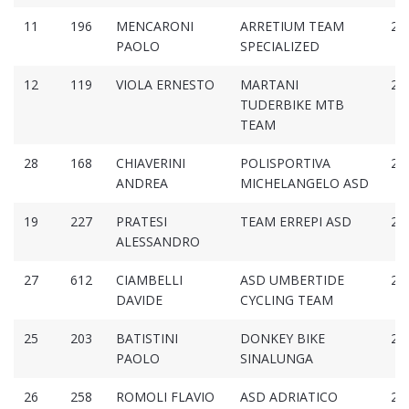
11
196
MENCARONI
ARRETIUM TEAM
2:5
PAOLO
SPECIALIZED
12
119
VIOLA ERNESTO
MARTANI
2:5
TUDERBIKE MTB
TEAM
28
168
CHIAVERINI
POLISPORTIVA
2:5
ANDREA
MICHELANGELO ASD
19
227
PRATESI
TEAM ERREPI ASD
2:5
ALESSANDRO
27
612
CIAMBELLI
ASD UMBERTIDE
2:5
DAVIDE
CYCLING TEAM
25
203
BATISTINI
DONKEY BIKE
2:5
PAOLO
SINALUNGA
26
258
ROMOLI FLAVIO
ASD ADRIATICO
2:5