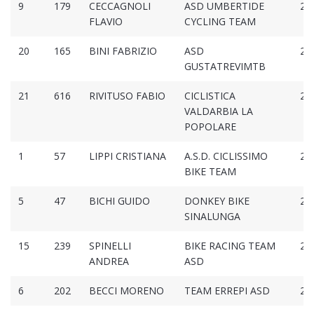
9
179
CECCAGNOLI
ASD UMBERTIDE
2:3
FLAVIO
CYCLING TEAM
20
165
BINI FABRIZIO
ASD
2:3
GUSTATREVIMTB
21
616
RIVITUSO FABIO
CICLISTICA
2:3
VALDARBIA LA
POPOLARE
1
57
LIPPI CRISTIANA
A.S.D. CICLISSIMO
2:3
BIKE TEAM
5
47
BICHI GUIDO
DONKEY BIKE
2:3
SINALUNGA
15
239
SPINELLI
BIKE RACING TEAM
2:3
ANDREA
ASD
6
202
BECCI MORENO
TEAM ERREPI ASD
2:3