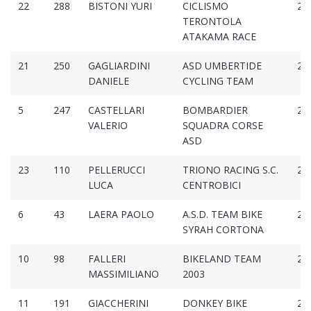
22
288
BISTONI YURI
CICLISMO
2:3
TERONTOLA
ATAKAMA RACE
21
250
GAGLIARDINI
ASD UMBERTIDE
2:3
DANIELE
CYCLING TEAM
5
247
CASTELLARI
BOMBARDIER
2:3
VALERIO
SQUADRA CORSE
ASD
23
110
PELLERUCCI
TRIONO RACING S.C.
2:3
LUCA
CENTROBICI
6
43
LAERA PAOLO
A.S.D. TEAM BIKE
2:4
SYRAH CORTONA
10
98
FALLERI
BIKELAND TEAM
2:4
MASSIMILIANO
2003
11
191
GIACCHERINI
DONKEY BIKE
2:4