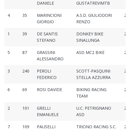
DANIELE
GUSTATREVIMTB
4
35
MARINCIONI
A.S.D. GIULIODORI
2:1
GIORGIO
RENZO
1
39
DE SANTIS
DONKEY BIKE
2:1
STEFANO
SINALUNGA
5
87
GRASSINI
ASD MC2 BIKE
2:1
ALESSANDRO
3
240
PEROLI
SCOTT-PASQUINI
2:1
FEDERICO
STELLA AZZURRA
6
69
ROSI DAVIDE
BIKING RACING
2:1
TEAM
2
101
GRELLI
U.C. PETRIGNANO
2:1
EMANUELE
ASD
7
109
PAUSELLI
TRIONO RACING S.C.
2:1