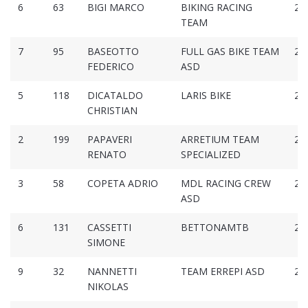
6
63
BIGI MARCO
BIKING RACING
2:1
TEAM
7
95
BASEOTTO
FULL GAS BIKE TEAM
2:1
FEDERICO
ASD
5
118
DICATALDO
LARIS BIKE
2:1
CHRISTIAN
2
199
PAPAVERI
ARRETIUM TEAM
2:1
RENATO
SPECIALIZED
3
58
COPETA ADRIO
MDL RACING CREW
2:1
ASD
6
131
CASSETTI
BETTONAMTB
2:2
SIMONE
9
32
NANNETTI
TEAM ERREPI ASD
2:2
NIKOLAS