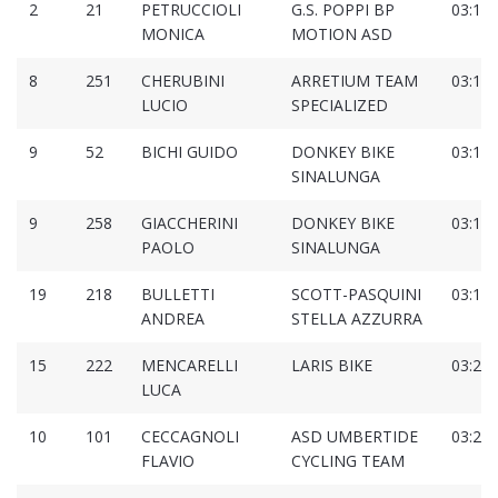
2
21
PETRUCCIOLI
G.S. POPPI BP
03:17:
MONICA
MOTION ASD
8
251
CHERUBINI
ARRETIUM TEAM
03:17:
LUCIO
SPECIALIZED
9
52
BICHI GUIDO
DONKEY BIKE
03:18:
SINALUNGA
9
258
GIACCHERINI
DONKEY BIKE
03:19:
PAOLO
SINALUNGA
19
218
BULLETTI
SCOTT-PASQUINI
03:19:
ANDREA
STELLA AZZURRA
15
222
MENCARELLI
LARIS BIKE
03:20:
LUCA
10
101
CECCAGNOLI
ASD UMBERTIDE
03:20:
FLAVIO
CYCLING TEAM