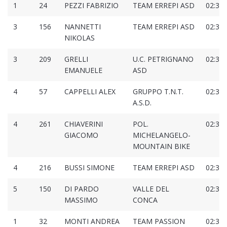
1
24
PEZZI FABRIZIO
TEAM ERREPI ASD
02:32:
3
156
NANNETTI
TEAM ERREPI ASD
02:33:
NIKOLAS
3
209
GRELLI
U.C. PETRIGNANO
02:34:
EMANUELE
ASD
4
57
CAPPELLI ALEX
GRUPPO T.N.T.
02:34:
A.S.D.
4
261
CHIAVERINI
POL.
02:35:
GIACOMO
MICHELANGELO-
MOUNTAIN BIKE
4
216
BUSSI SIMONE
TEAM ERREPI ASD
02:35:
5
150
DI PARDO
VALLE DEL
02:36:
MASSIMO
CONCA
1
32
MONTI ANDREA
TEAM PASSION
02:37: