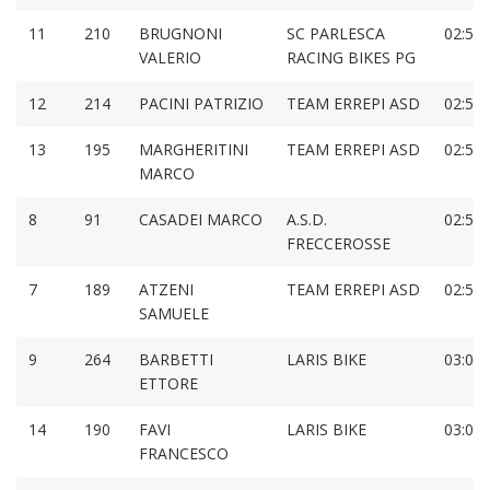
11
210
BRUGNONI
SC PARLESCA
02:57:
VALERIO
RACING BIKES PG
12
214
PACINI PATRIZIO
TEAM ERREPI ASD
02:57:
13
195
MARGHERITINI
TEAM ERREPI ASD
02:58:
MARCO
8
91
CASADEI MARCO
A.S.D.
02:59:
FRECCEROSSE
7
189
ATZENI
TEAM ERREPI ASD
02:59:
SAMUELE
9
264
BARBETTI
LARIS BIKE
03:00:
ETTORE
14
190
FAVI
LARIS BIKE
03:00:
FRANCESCO