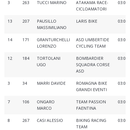
3
263
TUCCI MARINO
ATAKAMA RACE-
03:04:
CICLOAMATORI
13
207
PAUSILLO
LARIS BIKE
03:05:
MASSIMILIANO
14
171
GRANTURCHELLI
ASD UMBERTIDE
03:05:
LORENZO
CYCLING TEAM
12
184
TORTOLANI
BOMBARDIER
03:06:
UGO
SQUADRA CORSE
ASD
3
34
MARRI DAVIDE
ROMAGNA BIKE
03:06:
GRANDI EVENTI
7
106
ONGARO
TEAM PASSION
03:08:
MARCO
FAENTINA
8
267
CASI ALESSIO
BIKING RACING
03:08:
TEAM