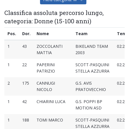
Classifica assoluta percorso lungo,
categoria: Donne (15-100 anni)
Pos.
Dor.
Nome
Team
Temp
1
43
ZOCCOLANTI
BIKELAND TEAM
02:21:
MATTIA
2003
1
22
PAPERINI
SCOTT-PASQUINI
02:22:
PATRIZIO
STELLA AZZURRA
2
175
CANNUGI
G.S. AVIS
02:23:
NICOLO
PRATOVECCHIO
1
42
CHIARINI LUCA
G.S. POPPI BP
02:25:
MOTION ASD
1
188
TOMI MARCO
SCOTT-PASQUINI
02:25:
STELLA AZZURRA