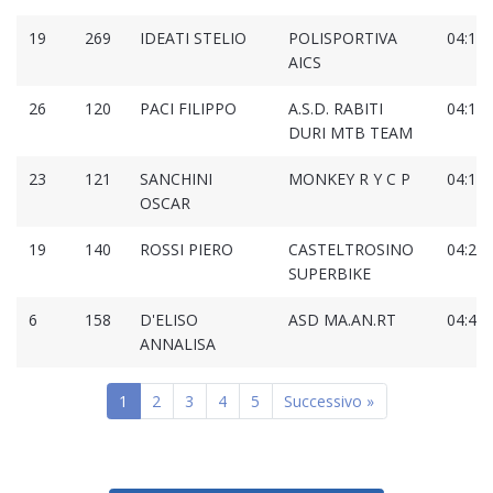
19
269
IDEATI STELIO
POLISPORTIVA
04:13:
AICS
26
120
PACI FILIPPO
A.S.D. RABITI
04:14:
DURI MTB TEAM
23
121
SANCHINI
MONKEY R Y C P
04:19:
OSCAR
19
140
ROSSI PIERO
CASTELTROSINO
04:24:
SUPERBIKE
6
158
D'ELISO
ASD MA.AN.RT
04:44:
ANNALISA
1
2
3
4
5
Successivo »