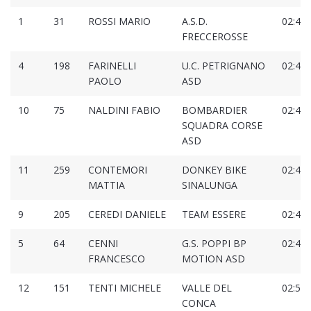
1
31
ROSSI MARIO
A.S.D.
02:47:
FRECCEROSSE
4
198
FARINELLI
U.C. PETRIGNANO
02:48:
PAOLO
ASD
10
75
NALDINI FABIO
BOMBARDIER
02:48:
SQUADRA CORSE
ASD
11
259
CONTEMORI
DONKEY BIKE
02:49:
MATTIA
SINALUNGA
9
205
CEREDI DANIELE
TEAM ESSERE
02:49:
5
64
CENNI
G.S. POPPI BP
02:49:
FRANCESCO
MOTION ASD
12
151
TENTI MICHELE
VALLE DEL
02:50:
CONCA