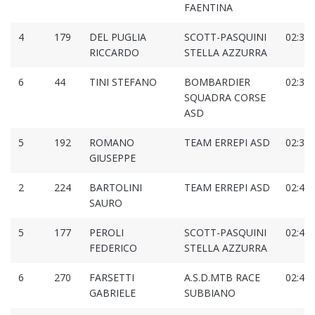
FAENTINA
4
179
DEL PUGLIA
SCOTT-PASQUINI
02:37:
RICCARDO
STELLA AZZURRA
6
44
TINI STEFANO
BOMBARDIER
02:37:
SQUADRA CORSE
ASD
5
192
ROMANO
TEAM ERREPI ASD
02:38:
GIUSEPPE
2
224
BARTOLINI
TEAM ERREPI ASD
02:40:
SAURO
5
177
PEROLI
SCOTT-PASQUINI
02:41:
FEDERICO
STELLA AZZURRA
6
270
FARSETTI
A.S.D.MTB RACE
02:42:
GABRIELE
SUBBIANO