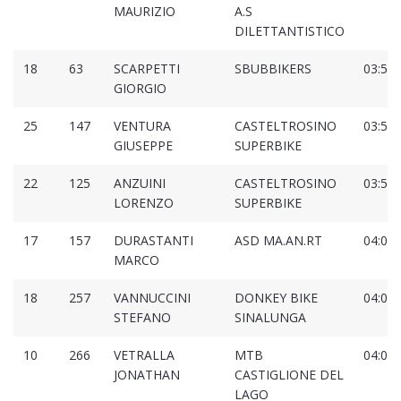
MAURIZIO
A.S
DILETTANTISTICO
18
63
SCARPETTI
SBUBBIKERS
03:54:
GIORGIO
25
147
VENTURA
CASTELTROSINO
03:54:
GIUSEPPE
SUPERBIKE
22
125
ANZUINI
CASTELTROSINO
03:55:
LORENZO
SUPERBIKE
17
157
DURASTANTI
ASD MA.AN.RT
04:00:
MARCO
18
257
VANNUCCINI
DONKEY BIKE
04:01:
STEFANO
SINALUNGA
10
266
VETRALLA
MTB
04:07:
JONATHAN
CASTIGLIONE DEL
LAGO