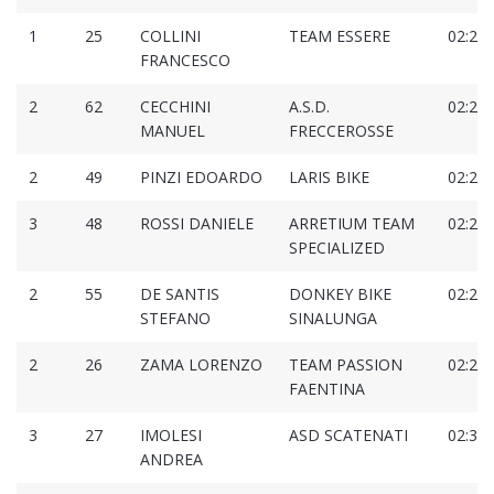
1
25
COLLINI
TEAM ESSERE
02:26:
FRANCESCO
2
62
CECCHINI
A.S.D.
02:28:
MANUEL
FRECCEROSSE
2
49
PINZI EDOARDO
LARIS BIKE
02:28:
3
48
ROSSI DANIELE
ARRETIUM TEAM
02:29:
SPECIALIZED
2
55
DE SANTIS
DONKEY BIKE
02:29:
STEFANO
SINALUNGA
2
26
ZAMA LORENZO
TEAM PASSION
02:29:
FAENTINA
3
27
IMOLESI
ASD SCATENATI
02:30:
ANDREA