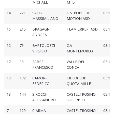
MICHAEL
MTB
14
221
SALIS
G.S. POPPI BP
03:12:
MASSIMILIANO
MOTION ASD
16
215
BRAGAGNI
TEAM ERREPI ASD
03:12:
ANDREA
12
79
BARTOLOZZI
C.A
03:13:
VIRGILIO
MONTEMURLO
17
98
FABRELLI
VALLE DEL
03:14:
FRANCESCO
CONCA
18
172
CAMORRI
CICLOCLUB
03:14:
FEDERICO
QUOTA MILLE
18
144
SIROCCHI
CASTELTROSINO
03:14:
ALESSANDRO
SUPERBIKE
7
129
CIARMA
CASTELTROSINO
03:14: