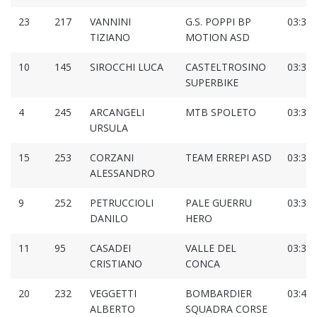
23
217
VANNINI
G.S. POPPI BP
03:38:
TIZIANO
MOTION ASD
10
145
SIROCCHI LUCA
CASTELTROSINO
03:38:
SUPERBIKE
4
245
ARCANGELI
MTB SPOLETO
03:38:
URSULA
15
253
CORZANI
TEAM ERREPI ASD
03:38:
ALESSANDRO
9
252
PETRUCCIOLI
PALE GUERRU
03:38:
DANILO
HERO
11
95
CASADEI
VALLE DEL
03:39:
CRISTIANO
CONCA
20
232
VEGGETTI
BOMBARDIER
03:42:
ALBERTO
SQUADRA CORSE