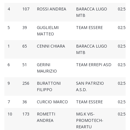
4
107
ROSSI ANDREA
BARACCA LUGO
02:50:
MTB
5
39
GUGLIELMI
TEAM ESSERE
02:50:
MATTEO
1
65
CENNI CHIARA
BARACCA LUGO
02:50:
MTB
6
51
GERINI
TEAM ERREPI ASD
02:53:
MAURIZIO
9
256
BURATTONI
SAN PATRIZIO
02:56:
FILIPPO
A.S.D.
7
36
CURCIO MARCO
TEAM ESSERE
02:57:
10
173
ROMETTI
MG.K VIS-
02:57:
ANDREA
PROMOTECH-
REARTU