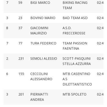
7
59
BIGI MARCO
BIKING RACING
02:42:
TEAM
3
23
BOVINO MARIO
BAD TEAM ASD
02:43:
8
37
GIACOMINI
A.S.D.
02:43:
MAURIZIO
FRECCEROSSE
7
77
TURA FEDERICO
TEAM PASSION
02:43:
FAENTINA
2
231
SEMOLI ALESSIO
SCOTT-PASQUINI
02:43:
STELLA AZZURRA
6
155
CECCOLINI
MTB CASENTINO
02:44:
ALESSANDRO
A.S
DILETTANTISTICO
3
201
PIERMATTI
MTB SPOLETO
02:44:
ANDREA