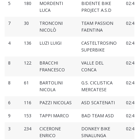
5
180
MORDENTI
BIDENTE BIKE
02:45:
LUCA
PROJECT A.S.D
7
30
TRONCONI
TEAM PASSION
02:45:
NICOLÒ
FAENTINA
4
136
LUZI LUIGI
CASTELTROSINO
02:46:
SUPERBIKE
8
122
BRACCHI
VALLE DEL
02:46:
FRANCESCO
CONCA
8
61
BARTOLINI
G.S. CICLISTICA
02:46:
NICOLA
MERCATESE
6
116
PAZZI NICOLAS
ASD SCATENATI
02:46:
9
153
TAPPI MARCO
BAD TEAM ASD
02:46:
3
234
CICERONE
DONKEY BIKE
02:46:
ENRICO
SINALUNGA