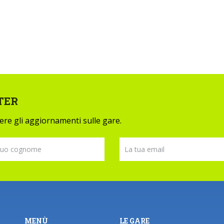
TER
evere gli aggiornamenti sulle gare.
MENÙ
LE GARE