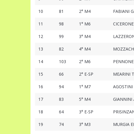
10
81
2° M4
FABIANI G
11
98
1° M6
CICERONE
12
99
3° M4
LAZZERON
13
82
4° M4
MOZZACHI
14
103
2° M6
PENNONE
15
66
2° E-SP
MEARINI
16
94
1° M7
AGOSTINI
17
83
5° M4
GIANNINI
18
64
3° E-SP
PRISINZA
19
74
3° M3
MURGIA E