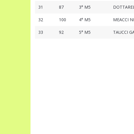
31
87
3° M5
DOTTAREL
32
100
4° M5
MEACCI N
33
92
5° M5
TAUCCI G