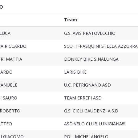
o
Team
 LUCA
G.S. AVIS PRATOVECCHIO
IA RICCARDO
SCOTT-PASQUINI STELLA AZZURRA
RI MATTIA
DONKEY BIKE SINALUNGA
OARDO
LARIS BIKE
MANUELE
U.C. PETRIGNANO ASD
I SAURO
TEAM ERREPI ASD
 ROBERTO
G.S. CICLI GAUDENZI A.S.D
ATTEO
ASD VELO CLUB LUNIGIANA!!!
NI GIACOMO
POL. MICHELANGELO