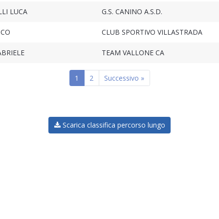
LI LUCA
G.S. CANINO A.S.D.
ICO
CLUB SPORTIVO VILLASTRADA
ABRIELE
TEAM VALLONE CA
1
2
Successivo »
Scarica classifica percorso lungo