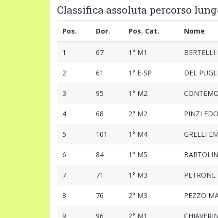
Classifica assoluta percorso lung
Pos.
Dor.
Pos. Cat.
Nome
1
67
1° M1
BERTELLI
2
61
1° E-SP
DEL PUGL
3
95
1° M2
CONTEMO
4
68
2° M2
PINZI ED
5
101
1° M4
GRELLI E
6
84
1° M5
BARTOLIN
7
71
1° M3
PETRONE
8
76
2° M3
PEZZO M
9
96
2° M1
CHIAVERI