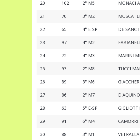
20
102
2° M5
MONACI 
21
70
3° M2
MOSCATEL
22
65
4° E-SP
DE SANCT
23
97
4° M2
FABIANEL
24
72
4° M3
MARINI M
25
93
2° M8
TUCCI MA
26
89
3° M6
GIACCHER
27
86
2° M7
D'AQUINO
28
63
5° E-SP
GIGLIOTT
29
91
6° M4
CAMORRI 
30
88
3° M1
VETRALLA