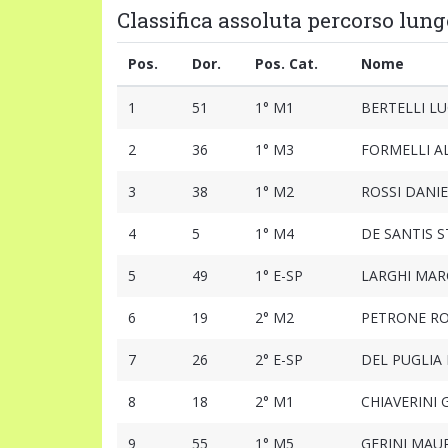
Classifica assoluta percorso lung
Pos.
Dor.
Pos. Cat.
Nome
1
51
1° M1
BERTELLI L
2
36
1° M3
FORMELLI A
3
38
1° M2
ROSSI DANIE
4
5
1° M4
DE SANTIS 
5
49
1° E-SP
LARGHI MAR
6
19
2° M2
PETRONE R
7
26
2° E-SP
DEL PUGLIA
8
18
2° M1
CHIAVERINI
9
55
1° M5
GERINI MAUR