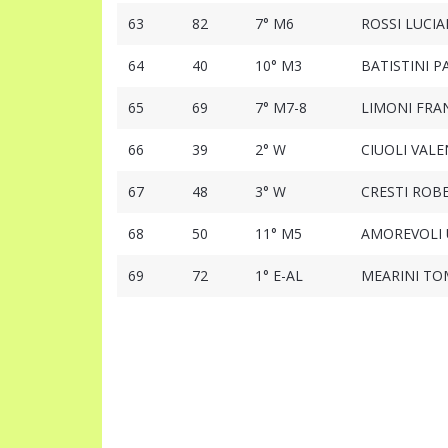
63
82
7° M6
ROSSI LUCI
64
40
10° M3
BATISTINI 
65
69
7° M7-8
LIMONI FRA
66
39
2° W
CIUOLI VALE
67
48
3° W
CRESTI ROB
68
50
11° M5
AMOREVOLI
69
72
1° E-AL
MEARINI T