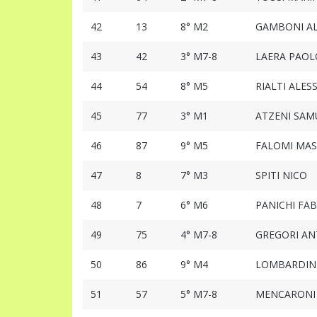
42
13
8° M2
GAMBONI A
43
42
3° M7-8
LAERA PAOL
44
54
8° M5
RIALTI ALE
45
77
3° M1
ATZENI SAM
46
87
9° M5
FALOMI MA
47
8
7° M3
SPITI NICO
48
7
6° M6
PANICHI FAB
49
75
4° M7-8
GREGORI AN
50
86
9° M4
LOMBARDINI
51
57
5° M7-8
MENCARONI