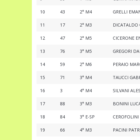
10
43
2° M4
GRELLI EMA
11
17
2° M3
DICATALDO 
12
47
2° M5
CICERONE E
13
76
3° M5
GREGORI DA
14
59
2° M6
PERAIO MAR
15
71
3° M4
TAUCCI GAB
16
3
4° M4
SILVANI AL
17
88
3° M3
BONINI LUC
18
84
3° E-SP
CEROFOLINI 
19
66
4° M3
PACINI PATR