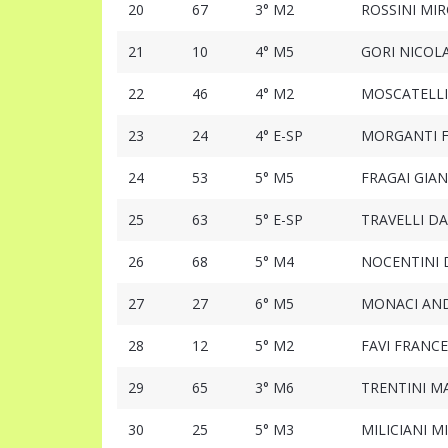
20
67
3° M2
ROSSINI MI
21
10
4° M5
GORI NICOL
22
46
4° M2
MOSCATELLI
23
24
4° E-SP
MORGANTI F
24
53
5° M5
FRAGAI GIA
25
63
5° E-SP
TRAVELLI DA
26
68
5° M4
NOCENTINI 
27
27
6° M5
MONACI AN
28
12
5° M2
FAVI FRANC
29
65
3° M6
TRENTINI M
30
25
5° M3
MILICIANI M