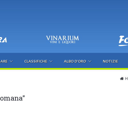
GARE
CLASSIFICHE
ALBO D'ORO
NOTIZIE
H
 romana"