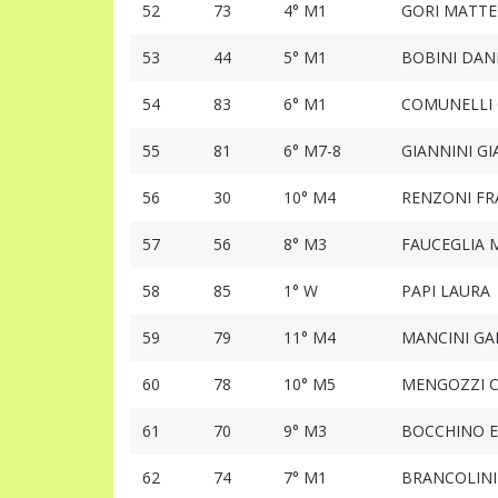
52
73
4° M1
GORI MATT
53
44
5° M1
BOBINI DAN
54
83
6° M1
COMUNELLI 
55
81
6° M7-8
GIANNINI GI
56
30
10° M4
RENZONI F
57
56
8° M3
FAUCEGLIA 
58
85
1° W
PAPI LAURA
59
79
11° M4
MANCINI GA
60
78
10° M5
MENGOZZI 
61
70
9° M3
BOCCHINO 
62
74
7° M1
BRANCOLINI