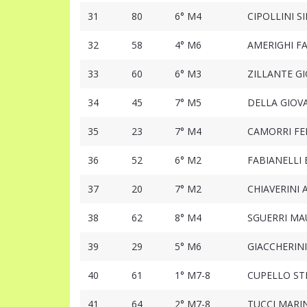
31
80
6° M4
CIPOLLINI S
32
58
4° M6
AMERIGHI FA
33
60
6° M3
ZILLANTE G
34
45
7° M5
DELLA GIO
35
23
7° M4
CAMORRI FE
36
52
6° M2
FABIANELLI 
37
20
7° M2
CHIAVERINI
38
62
8° M4
SGUERRI MA
39
29
5° M6
GIACCHERIN
40
61
1° M7-8
CUPELLO ST
41
64
2° M7-8
TUCCI MARI