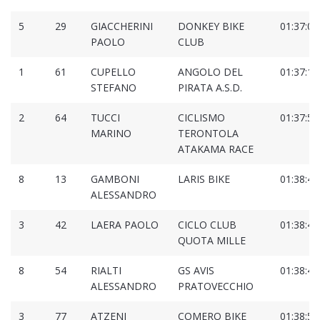
5
29
GIACCHERINI
DONKEY BIKE
01:37:06
PAOLO
CLUB
1
61
CUPELLO
ANGOLO DEL
01:37:18
STEFANO
PIRATA A.S.D.
2
64
TUCCI
CICLISMO
01:37:54
MARINO
TERONTOLA
ATAKAMA RACE
8
13
GAMBONI
LARIS BIKE
01:38:40
ALESSANDRO
3
42
LAERA PAOLO
CICLO CLUB
01:38:42
QUOTA MILLE
8
54
RIALTI
GS AVIS
01:38:47
ALESSANDRO
PRATOVECCHIO
3
77
ATZENI
COMERO BIKE
01:38:56