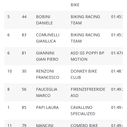
BIKE
5
44
BOBINI
BIKING RACING
01:45:33
DANIELE
TEAM
6
83
COMUNELLI
BIKING RACING
01:45:36
GIANLUCA
TEAM
6
81
GIANNINI
ASD GS POPPI BP
01:47:07
GIAN PIERO
MOTION
10
30
RENZONI
DONKEY BIKE
01:48:16
FRANCESCO
CLUB
8
56
FAUCEGLIA
FIRENZEFREERIDE
01:49:20
MARCO
ASD
1
85
PAPI LAURA
CAVALLINO
01:49:40
SPECIALIZED
11
79
MANCINI
COMERO BIKE
01:49:42