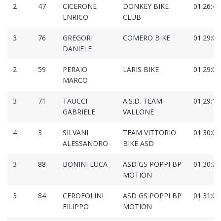
2
47
CICERONE
DONKEY BIKE
01:26:45
ENRICO
CLUB
3
76
GREGORI
COMERO BIKE
01:29:07
DANIELE
2
59
PERAIO
LARIS BIKE
01:29:09
MARCO
3
71
TAUCCI
A.S.D. TEAM
01:29:12
GABRIELE
VALLONE
4
3
SILVANI
TEAM VITTORIO
01:30:00
ALESSANDRO
BIKE ASD
3
88
BONINI LUCA
ASD GS POPPI BP
01:30:25
MOTION
3
84
CEROFOLINI
ASD GS POPPI BP
01:31:01
FILIPPO
MOTION