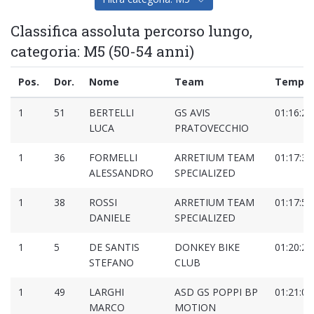
Classifica assoluta percorso lungo,
categoria: M5 (50-54 anni)
Pos.
Dor.
Nome
Team
Tempo
1
51
BERTELLI
GS AVIS
01:16:28
LUCA
PRATOVECCHIO
1
36
FORMELLI
ARRETIUM TEAM
01:17:39
ALESSANDRO
SPECIALIZED
1
38
ROSSI
ARRETIUM TEAM
01:17:54
DANIELE
SPECIALIZED
1
5
DE SANTIS
DONKEY BIKE
01:20:20
STEFANO
CLUB
1
49
LARGHI
ASD GS POPPI BP
01:21:08
MARCO
MOTION