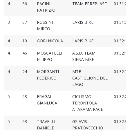
4
66
PACINI
TEAM ERREPI ASD
01:31:21
PATRIZIO
3
67
ROSSINI
LARIS BIKE
01:31:30
MIRCO
4
10
GORI NICOLA
LARIS BIKE
01:32:10
4
46
MOSCATELLI
A.S.D. TEAM
01:32:13
FILIPPO
SIENA BIKE
4
24
MORGANTI
MTB
01:32:14
FEDERICO
CASTIGLIONE DEL
LAGO
5
53
FRAGAI
CICLISMO
01:32:25
GIANLUCA
TERONTOLA
ATAKAMA RACE
5
63
TRAVELLI
GS AVIS
01:32:38
DANIELE
PRATOVECCHIO