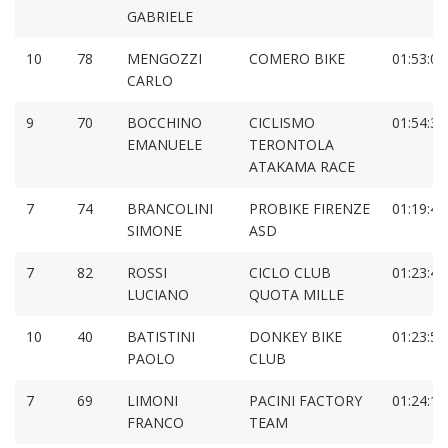
GABRIELE
10
78
MENGOZZI
COMERO BIKE
01:53:06
CARLO
9
70
BOCCHINO
CICLISMO
01:54:35
EMANUELE
TERONTOLA
ATAKAMA RACE
7
74
BRANCOLINI
PROBIKE FIRENZE
01:19:49
SIMONE
ASD
7
82
ROSSI
CICLO CLUB
01:23:48
LUCIANO
QUOTA MILLE
10
40
BATISTINI
DONKEY BIKE
01:23:51
PAOLO
CLUB
7
69
LIMONI
PACINI FACTORY
01:24:12
FRANCO
TEAM