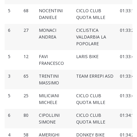
5
68
NOCENTINI
CICLO CLUB
01:33:12
DANIELE
QUOTA MILLE
6
27
MONACI
CICLISTICA
01:33:22
ANDREA
VALDARBIA LA
POPOLARE
5
12
FAVI
LARIS BIKE
01:33:41
FRANCESCO
3
65
TRENTINI
TEAM ERREPI ASD
01:33:43
MASSIMO
5
25
MILICIANI
CICLO CLUB
01:33:44
MICHELE
QUOTA MILLE
6
80
CIPOLLINI
CICLO CLUB
01:34:18
SIMONE
QUOTA MILLE
4
58
AMERIGHI
DONKEY BIKE
01:34:28