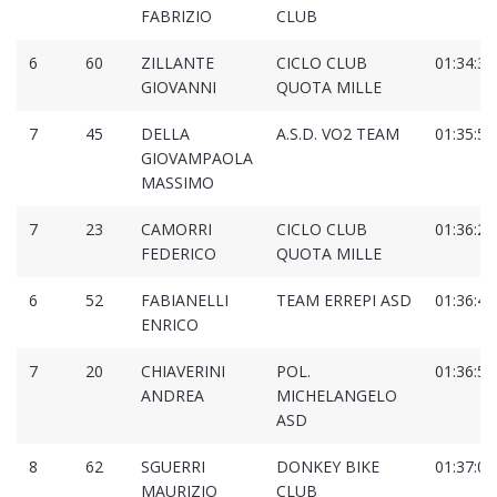
FABRIZIO
CLUB
6
60
ZILLANTE
CICLO CLUB
01:34:37
GIOVANNI
QUOTA MILLE
7
45
DELLA
A.S.D. VO2 TEAM
01:35:54
GIOVAMPAOLA
MASSIMO
7
23
CAMORRI
CICLO CLUB
01:36:20
FEDERICO
QUOTA MILLE
6
52
FABIANELLI
TEAM ERREPI ASD
01:36:48
ENRICO
7
20
CHIAVERINI
POL.
01:36:56
ANDREA
MICHELANGELO
ASD
8
62
SGUERRI
DONKEY BIKE
01:37:02
MAURIZIO
CLUB