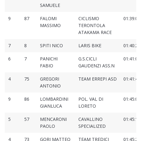
SAMUELE
9
87
FALOMI
CICLISMO
01:39:05
MASSIMO
TERONTOLA
ATAKAMA RACE
7
8
SPITI NICO
LARIS BIKE
01:40:22
6
7
PANICHI
G.S.CICLI
01:41:07
FABIO
GAUDENZI ASS.N
4
75
GREGORI
TEAM ERREPI ASD
01:41:46
ANTONIO
9
86
LOMBARDINI
POL. VAL DI
01:45:04
GIANLUCA
LORETO
5
57
MENCARONI
CAVALLINO
01:45:13
PAOLO
SPECIALIZED
4
73
GORI MATTEO
TEAM TREDICI
01:45:27