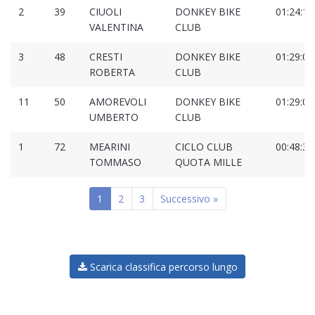
2
39
CIUOLI
DONKEY BIKE
01:24:19
VALENTINA
CLUB
3
48
CRESTI
DONKEY BIKE
01:29:01
ROBERTA
CLUB
11
50
AMOREVOLI
DONKEY BIKE
01:29:07
UMBERTO
CLUB
1
72
MEARINI
CICLO CLUB
00:48:33
TOMMASO
QUOTA MILLE
1
2
3
Successivo »
Scarica classifica percorso lungo