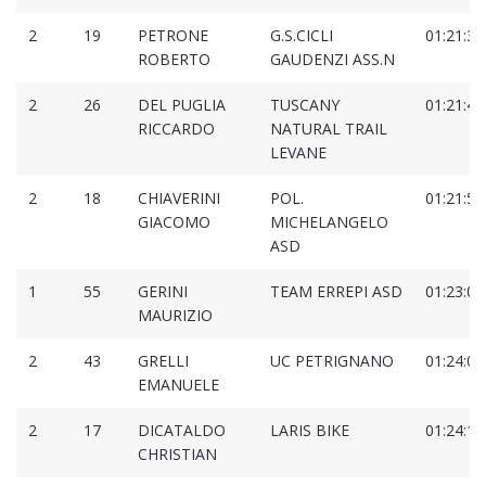
2
19
PETRONE
G.S.CICLI
01:21:34
ROBERTO
GAUDENZI ASS.N
2
26
DEL PUGLIA
TUSCANY
01:21:49
RICCARDO
NATURAL TRAIL
LEVANE
2
18
CHIAVERINI
POL.
01:21:53
GIACOMO
MICHELANGELO
ASD
1
55
GERINI
TEAM ERREPI ASD
01:23:06
MAURIZIO
2
43
GRELLI
UC PETRIGNANO
01:24:00
EMANUELE
2
17
DICATALDO
LARIS BIKE
01:24:18
CHRISTIAN