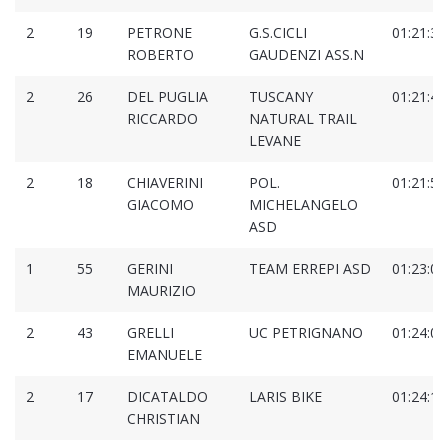
2
19
PETRONE
G.S.CICLI
01:21:34
ROBERTO
GAUDENZI ASS.N
2
26
DEL PUGLIA
TUSCANY
01:21:49
RICCARDO
NATURAL TRAIL
LEVANE
2
18
CHIAVERINI
POL.
01:21:53
GIACOMO
MICHELANGELO
ASD
1
55
GERINI
TEAM ERREPI ASD
01:23:06
MAURIZIO
2
43
GRELLI
UC PETRIGNANO
01:24:00
EMANUELE
2
17
DICATALDO
LARIS BIKE
01:24:18
CHRISTIAN