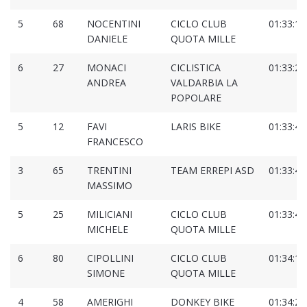
5
68
NOCENTINI
CICLO CLUB
01:33:12
DANIELE
QUOTA MILLE
6
27
MONACI
CICLISTICA
01:33:22
ANDREA
VALDARBIA LA
POPOLARE
5
12
FAVI
LARIS BIKE
01:33:41
FRANCESCO
3
65
TRENTINI
TEAM ERREPI ASD
01:33:43
MASSIMO
5
25
MILICIANI
CICLO CLUB
01:33:44
MICHELE
QUOTA MILLE
6
80
CIPOLLINI
CICLO CLUB
01:34:18
SIMONE
QUOTA MILLE
4
58
AMERIGHI
DONKEY BIKE
01:34:28