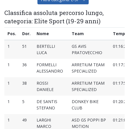
Classifica assoluta percorso lungo,
categoria: Elite Sport (19-29 anni)
Pos.
Dor.
Nome
Team
Tempo
1
51
BERTELLI
GS AVIS
01:16:28
LUCA
PRATOVECCHIO
1
36
FORMELLI
ARRETIUM TEAM
01:17:39
ALESSANDRO
SPECIALIZED
1
38
ROSSI
ARRETIUM TEAM
01:17:54
DANIELE
SPECIALIZED
1
5
DE SANTIS
DONKEY BIKE
01:20:20
STEFANO
CLUB
1
49
LARGHI
ASD GS POPPI BP
01:21:08
MARCO
MOTION