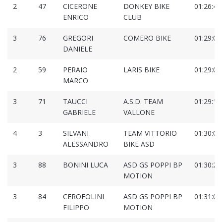
2
47
CICERONE
DONKEY BIKE
01:26:45
ENRICO
CLUB
3
76
GREGORI
COMERO BIKE
01:29:07
DANIELE
2
59
PERAIO
LARIS BIKE
01:29:09
MARCO
3
71
TAUCCI
A.S.D. TEAM
01:29:12
GABRIELE
VALLONE
4
3
SILVANI
TEAM VITTORIO
01:30:00
ALESSANDRO
BIKE ASD
3
88
BONINI LUCA
ASD GS POPPI BP
01:30:25
MOTION
3
84
CEROFOLINI
ASD GS POPPI BP
01:31:01
FILIPPO
MOTION