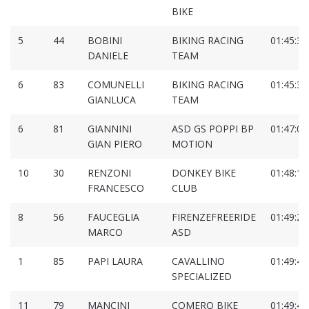
BIKE
5
44
BOBINI
BIKING RACING
01:45:33
DANIELE
TEAM
6
83
COMUNELLI
BIKING RACING
01:45:36
GIANLUCA
TEAM
6
81
GIANNINI
ASD GS POPPI BP
01:47:07
GIAN PIERO
MOTION
10
30
RENZONI
DONKEY BIKE
01:48:16
FRANCESCO
CLUB
8
56
FAUCEGLIA
FIRENZEFREERIDE
01:49:20
MARCO
ASD
1
85
PAPI LAURA
CAVALLINO
01:49:40
SPECIALIZED
11
79
MANCINI
COMERO BIKE
01:49:42