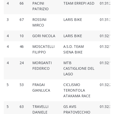
4
66
PACINI
TEAM ERREPI ASD
01:31:21
PATRIZIO
3
67
ROSSINI
LARIS BIKE
01:31:30
MIRCO
4
10
GORI NICOLA
LARIS BIKE
01:32:10
4
46
MOSCATELLI
A.S.D. TEAM
01:32:13
FILIPPO
SIENA BIKE
4
24
MORGANTI
MTB
01:32:14
FEDERICO
CASTIGLIONE DEL
LAGO
5
53
FRAGAI
CICLISMO
01:32:25
GIANLUCA
TERONTOLA
ATAKAMA RACE
5
63
TRAVELLI
GS AVIS
01:32:38
DANIELE
PRATOVECCHIO