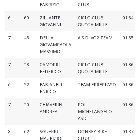
FABRIZIO
CLUB
6
60
ZILLANTE
CICLO CLUB
01:34:37
GIOVANNI
QUOTA MILLE
7
45
DELLA
A.S.D. VO2 TEAM
01:35:54
GIOVAMPAOLA
MASSIMO
7
23
CAMORRI
CICLO CLUB
01:36:20
FEDERICO
QUOTA MILLE
6
52
FABIANELLI
TEAM ERREPI ASD
01:36:48
ENRICO
7
20
CHIAVERINI
POL.
01:36:56
ANDREA
MICHELANGELO
ASD
8
62
SGUERRI
DONKEY BIKE
01:37:02
MAURIZIO
CLUB