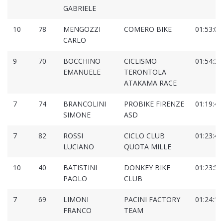
GABRIELE
10
78
MENGOZZI
COMERO BIKE
01:53:06
CARLO
9
70
BOCCHINO
CICLISMO
01:54:35
EMANUELE
TERONTOLA
ATAKAMA RACE
7
74
BRANCOLINI
PROBIKE FIRENZE
01:19:49
SIMONE
ASD
7
82
ROSSI
CICLO CLUB
01:23:48
LUCIANO
QUOTA MILLE
10
40
BATISTINI
DONKEY BIKE
01:23:51
PAOLO
CLUB
7
69
LIMONI
PACINI FACTORY
01:24:12
FRANCO
TEAM