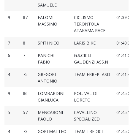
SAMUELE
9
87
FALOMI
CICLISMO
01:39:05
MASSIMO
TERONTOLA
ATAKAMA RACE
7
8
SPITI NICO
LARIS BIKE
01:40:22
6
7
PANICHI
G.S.CICLI
01:41:07
FABIO
GAUDENZI ASS.N
4
75
GREGORI
TEAM ERREPI ASD
01:41:46
ANTONIO
9
86
LOMBARDINI
POL. VAL DI
01:45:04
GIANLUCA
LORETO
5
57
MENCARONI
CAVALLINO
01:45:13
PAOLO
SPECIALIZED
4
73
GORI MATTEO
TEAM TREDICI
01:45:27