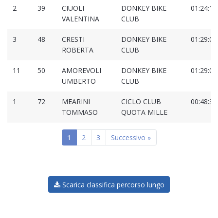
2
39
CIUOLI
DONKEY BIKE
01:24:19
VALENTINA
CLUB
3
48
CRESTI
DONKEY BIKE
01:29:01
ROBERTA
CLUB
11
50
AMOREVOLI
DONKEY BIKE
01:29:07
UMBERTO
CLUB
1
72
MEARINI
CICLO CLUB
00:48:33
TOMMASO
QUOTA MILLE
1
2
3
Successivo »
Scarica classifica percorso lungo