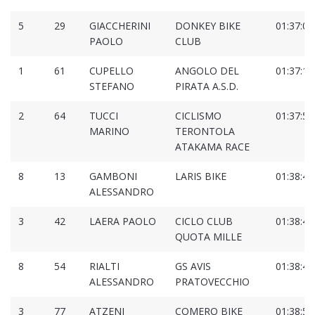
5
29
GIACCHERINI
DONKEY BIKE
01:37:06
PAOLO
CLUB
1
61
CUPELLO
ANGOLO DEL
01:37:18
STEFANO
PIRATA A.S.D.
2
64
TUCCI
CICLISMO
01:37:54
MARINO
TERONTOLA
ATAKAMA RACE
8
13
GAMBONI
LARIS BIKE
01:38:40
ALESSANDRO
3
42
LAERA PAOLO
CICLO CLUB
01:38:42
QUOTA MILLE
8
54
RIALTI
GS AVIS
01:38:47
ALESSANDRO
PRATOVECCHIO
3
77
ATZENI
COMERO BIKE
01:38:56