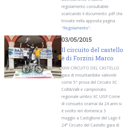
regolamento consultabile
scaricando il documento .pdf che
trovate nella apposita pagina
"Regolamento"
.
03/05/2015
Il circuito del castello
è di Forzini Marco
XXIV CIRCUITO DEL CASTELLO
gara di mountainbike valevole
come 5^ prova del Circuito XC
Colli&Valli e campionato
regionale umbro XC UISP.Come
di consueto oramai da 24 anni si
è svolto ieri domenica 3
maggio a Castiglione del Lago il
24° Circuito del Castello gara di