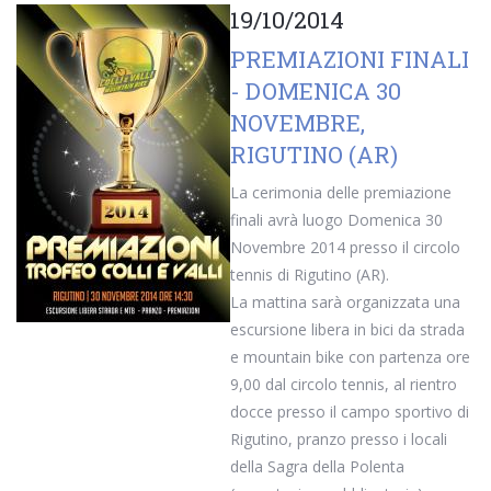
19/10/2014
PREMIAZIONI FINALI
- DOMENICA 30
NOVEMBRE,
RIGUTINO (AR)
La cerimonia delle premiazione
finali avrà luogo Domenica 30
Novembre 2014 presso il circolo
tennis di Rigutino (AR).
La mattina sarà organizzata una
escursione libera in bici da strada
e mountain bike con partenza ore
9,00 dal circolo tennis, al rientro
docce presso il campo sportivo di
Rigutino, pranzo presso i locali
della Sagra della Polenta