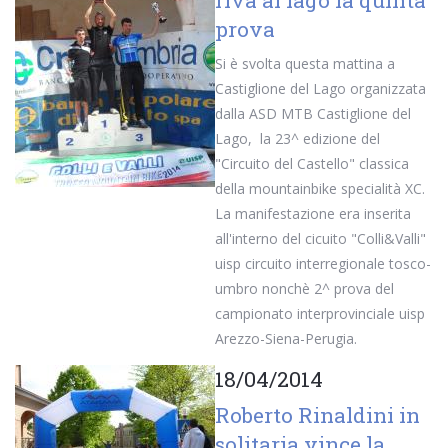
riva al lago la quinta
prova
Si è svolta questa mattina a
Castiglione del Lago organizzata
dalla ASD MTB Castiglione del
Lago, la 23^ edizione del
"Circuito del Castello" classica
della mountainbike specialità XC.
La manifestazione era inserita
all'interno del cicuito "Colli&Valli"
uisp circuito interregionale tosco-
umbro nonchè 2^ prova del
campionato interprovinciale uisp
Arezzo-Siena-Perugia.
18/04/2014
Roberto Rinaldini in
solitaria vince la